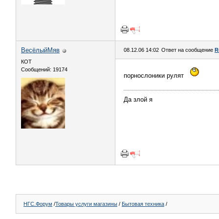
ВесёлыйМяв
08.12.06 14:02
Ответ на сообщение
R
КОТ
Сообщений: 19174
порнослоники рулят
Да злой я
НГС.Форум
/
Товары услуги магазины
/
Бытовая техника
/