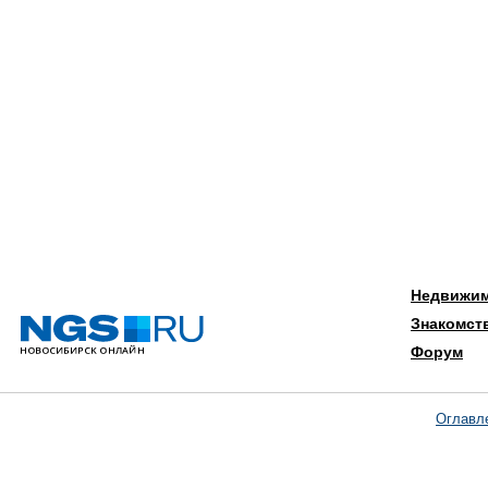
Недвижи
Знакомст
Форум
Оглавл