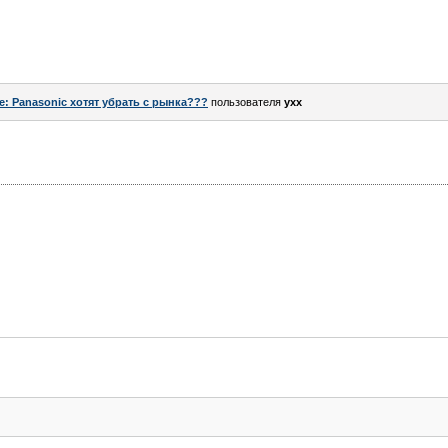
e: Panasonic хотят убрать с рынка???
пользователя
yxx