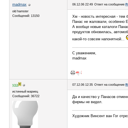
madmax
06.12.06 22:49
Ответ на сообщение
P
old hamster
Сообщений: 13150
Хм - новость интересная - тем 
Панас не жаловали, особенно Е
А вообще новые каталоги Панас
продуктов обновилась, автомоб
какой-то совсем напонятной...
С уважением,
madmax
yxx
07.12.06 12:35
Ответ на сообщение
R
истинный мариец
Сообщений: 36722
Да и качество у Панасов отмен
фирмы не видел.
Художник Винсент ван Гог отрез