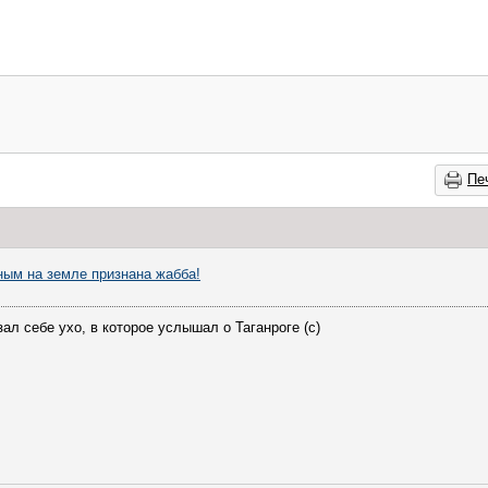
Пе
ым на земле признана жабба!
ал себе ухо, в которое услышал о Таганроге (с)