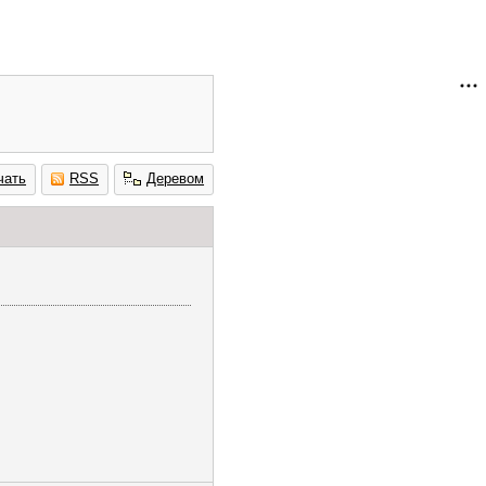
чать
RSS
Деревом