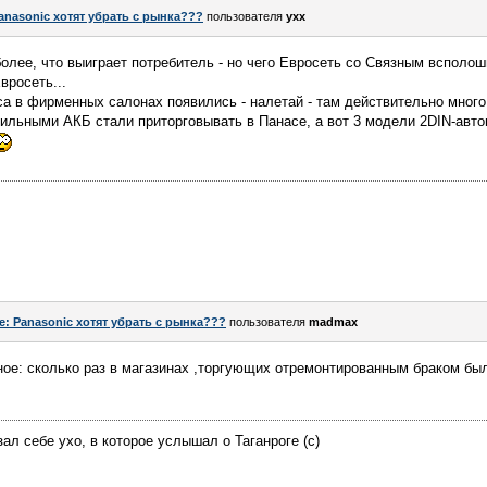
anasonic хотят убрать с рынка???
пользователя
yxx
более, что выиграет потребитель - но чего Евросеть со Связным всполоши
вросеть...
а в фирменных салонах появились - налетай - там действительно много 
ильными АКБ стали приторговывать в Панасе, а вот 3 модели 2DIN-авто
e: Panasonic хотят убрать с рынка???
пользователя
madmax
ное: сколько раз в магазинах ,торгующих отремонтированным браком был
ал себе ухо, в которое услышал о Таганроге (с)