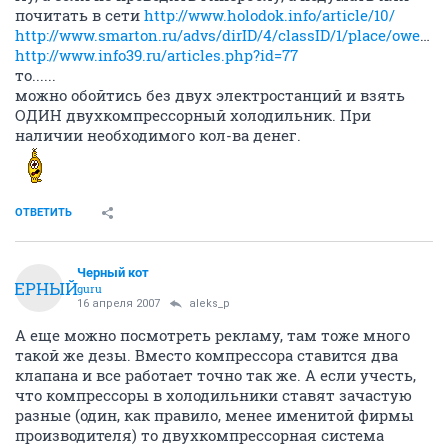
почитать в сети
http://www.holodok.info/article/10/
http://www.smarton.ru/advs/dirID/4/classID/1/place/ower/st/0/st_show/1/page/rf3
http://www.info39.ru/articles.php?id=77
то......
можно обойтись без двух электростанций и взять
ОДИН двухкомпрессорный холодильник. При
наличии необходимого кол-ва денег.
ОТВЕТИТЬ
Черный кот
ЧЕРНЫЙ
guru
16 апреля 2007
aleks_p
А еще можно посмотреть рекламу, там тоже много
такой же дезы. Вместо компрессора ставится два
клапана и все работает точно так же. А если учесть,
что компрессоры в холодильники ставят зачастую
разные (один, как правило, менее именитой фирмы
производителя) то двухкомпрессорная система