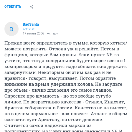
ОТВЕТИТЬ
BadSanta
B
activist
17 июля 2006
zpv
Прежде всего определитесь в сумме, которую хотите/
можете потратить. Отсюда уж и решайте. Потом в
функциях, которые Вам нужны. Если нужет NF, то
учтите, что тогда холодильник будет скорее всего с 1
компрессором и продукты надо обязательно держать
завернутыми. Некоторым он этим как раз и не
нравится- говорят, высушивает. Потом обратите
внимание на время удержания холода. Не забудьте
про объем - лично для меня это самое главное.
Спросите про шумность - но это вообще сугубо
личное. По возрастанию качества - Стинол, Индезит,
Аристон собираются в России. Качество не на высоте,
но в целом нормальное - как повезет. Атлант в общем
соответствует Аристону, но стоит дешевле.
Считается самой надежной маркой из
постсоветстких. Но у них нет зоны свежести и NF. И