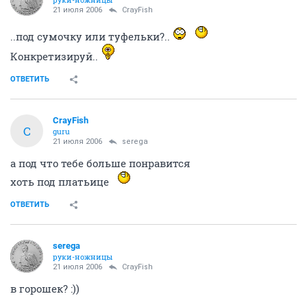
21 июля 2006
CrayFish
..под сумочку или туфельки?..
Конкретизируй..
ОТВЕТИТЬ
CrayFish
C
guru
21 июля 2006
serega
а под что тебе больше понравится
хоть под платьице
ОТВЕТИТЬ
serega
руки-ножницы
21 июля 2006
CrayFish
в горошек? :))