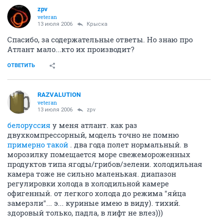
zpv
veteran
13 июля 2006
Крыска
Спасибо, за содержательные ответы. Но знаю про
Атлант мало...кто их производит?
ОТВЕТИТЬ
RAZVALUTION
veteran
13 июля 2006
zpv
белоруссия
у меня атлант. как раз
двухкомпрессорный, модель точно не помню
примерно такой
. два года полет нормальный. в
морозилку помещается море свежемороженных
продуктов типа ягоды/грибов/зелени. холодильная
камера тоже не сильно маленькая. диапазон
регулировки холода в холодильной камере
офигенный. от легкого холода до режима "яйца
замерзли"... э... куриные имею в виду). тихий.
здоровый только, падла, в лифт не влез)))