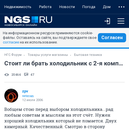
Недвижимость
Работа
Новости
Погода
Дом
На информационном ресурсе применяются cookie-
Согласен
файлы. Оставаясь на сайте, вы подтверждаете свое
согласие
на их использование.
НГС.Форум
Товары услуги магазины
Бытовая техника
Стоит ли брать холодильник с 2-я компрессорами?
25464
47
zpv
veteran
12 июля 2006
Вобщем стою перед выбором холодильника...рад
любым советам и мыслям на этот счёт. Нужен
хороший холодильник который не ломается. Двух
камерный. Качественный. Смотрю в сторону