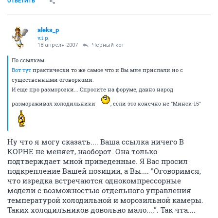
ОТВЕТИТЬ
aleks_p
v.i.p.
18 апреля 2007
Черный кот
По ссылкам.
Вот тут
практически то же самое что и Вы мне прислали но с
существенными оговорками.
И еще про разморозки... Спросите на форуме, давно народ
размораживал холодильники
, если это конечно не "Минск-15"
Ну что я могу сказать.... Ваша ссылка ничего В
КОРНЕ не меняет, наоборот. Она только
подтверждает мной приведенные. Я Вас просил
подкрепление Вашей позиции, а Вы.... "Оговоримся,
что изредка встречаются однокомпрессорные
модели с возможностью отдельного управления
температурой холодильной и морозильной камеры.
Таких холодильников довольно мало....". Так чта....