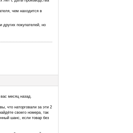
х лет с даты производства
ателя, чем находится в
 других покупателей, но
 вас месяц назад.
ы, что наторговали за эти 2
найдёте своего номера, так
нный шанс, если товар без