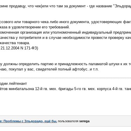
зине продавцу, что чек(или что там за документ - где название "Эльдор
ассового или товарного чека либо иного документа, удостоверяющих факт
каза в удовлетворении его требований.
лномоченная организация или уполномоченный индивидуальный предприн
ачества у потребителя и в случае необходимости провести проверку ка
качества товара.
 21.12.2004 N 171-ФЗ)
 должны определить партию и принадлежность паламатой штуки к их торг
наю, покупал у вас, свидетелей полный афтобус..и т.п.
рдии лейтенант
ов минбатальона 12-й гв. мех. бригады 5-го гв. мех. корпуса 4-й гв. тан
e: Проблемы с Эльдорадо, ещё бы.
пользователя
serega