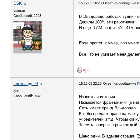
DSK
15.12.05 16:20
Ответ на сообщение
R
veteran
Сообщений: 2293
В Эльдорадо работаю тупни - с
Дебилы 100% эти работнички.
И еще: ТАМ не фиг КУПИТЬ все 
Esse oportet ut vivas, non vivere
Все что не убивает меня делае
александр99
15.12.05 22:18
Ответ на сообщение
П
guru
Сообщений: 9148
Известная история.
Называется франчайзинг (в из
Сеть имеет бренд Эльдорадо.
Как бы продаёт право на марку
учредителей и т.д. Чтобы скин
То есть наверняка рни каждый 
Шанс один. В администрации Гд