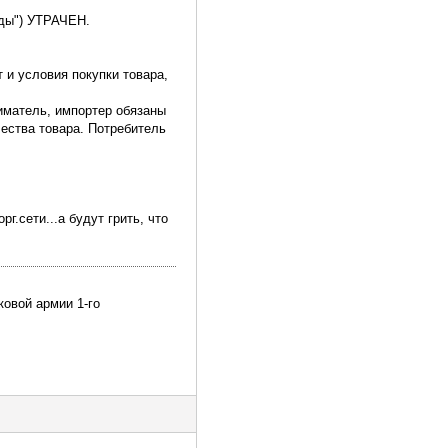
ады") УТРАЧЕН.
 и условия покупки товара,
иматель, импортер обязаны
чества товара. Потребитель
.сети...а будут грить, что
ковой армии 1-го