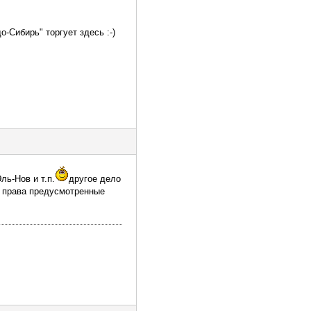
-Сибирь" торгует здесь :-)
ль-Нов и т.п.
другое дело
е права предусмотренные