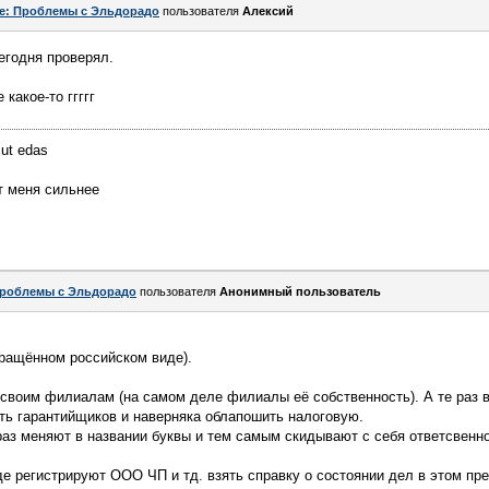
e: Проблемы с Эльдорадо
пользователя
Алексий
егодня проверял.
какое-то ггггг
 ut edas
т меня сильнее
роблемы с Эльдорадо
пользователя
Анонимный пользователь
вращённом российском виде).
 своим филиалам (на самом деле филиалы её собственность). А те раз в
уть гарантийщиков и наверняка облапошить налоговую.
раз меняют в названии буквы и тем самым скидывают с себя ответсвенно
е регистрируют ООО ЧП и тд. взять справку о состоянии дел в этом пр