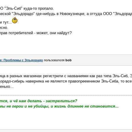
О "Эль-Сиб" куда-то пропало.
веской "Эльдорадо" где-нибудь в Новокузнецке, а оттуда ООО "Эльдорадо
 тут...
есно.
прав потребителей - может, они найдут?
e: Проблемы с Эльдорадо
пользователя
bob
ца в разных магазинах регистрили с названиями как раз типа Эль-Сиб, Э
орадо-сибирь наверняка не является правопреемником Эль-Сиба, то вс
нько...
тся, и чё нам делать - застрелиться?
мы не герои и не убийцы, и жизнь длиннее не становится...