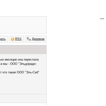
чать
RSS
Деревом
лько месяцев она перестала
, а мы - ООО "Эльдорадо-
ет кто такая ООО "Эль-Сиб"