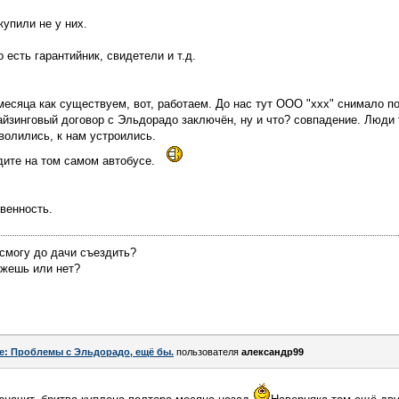
купили не у них.
о есть гарантийник, свидетели и т.д.
месяца как существуем, вот, работаем. До нас тут ООО "ххх" снимало п
нчайзинговый договор с Эльдорадо заключён, ну и что? совпадение. Люди
уволились, к нам устроились.
дите на том самом автобусе.
венность.
 смогу до дачи съездить?
ожешь или нет?
e: Проблемы с Эльдорадо, ещё бы.
пользователя
александр99