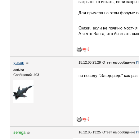
закрыто, то искать, если закры
Для примера на этом форуме п
Скажи, если не починю мост- я
А я что Ванга, что бы знать см
yuson
15.12.05 23:29
Ответ на сообщение
П
activist
Сообщений: 403
по поводу "Эльдорадо" как раз
serega
16.12.05 13:25
Ответ на сообщение
П