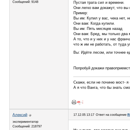
Сообщений: 9148
Пустая трата сил и времени.
Они легко вам докажут, что вы 
Пример:
Вы им: Купил у вас, чека нет, н
Они вам: Когда купили.
Вы им: Пять месяцев назад
Они вам: Бред, мы только два 
А то, что и у них и у нас фра
что ж им не работать, от туда 
Вы: Идёте лесом, или точнее е
Попробуй докажи правоприемст
Скажи, если не починю мост- я
А я что Ванга, что бы знать см
Алексий
17.12.05 13:17
Ответ на сообщение
R
экспериментатор
Сообщений: 218797