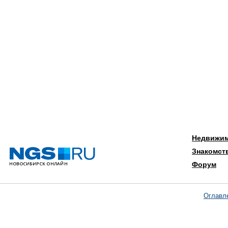
Недвижи
Знакомст
Форум
Оглавл