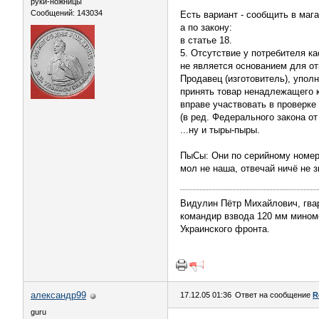
руки-ножницы
Сообщений: 143034
Есть вариант - сообщить в мага
а по закону:
в статье 18.
5. Отсутствие у потребителя к
не является основанием для от
Продавец (изготовитель), упо
принять товар ненадлежащего к
вправе участвовать в проверке 
(в ред. Федерального закона от
...ну и тыры-пыры.
ПыСы: Они по серийному номеру
мол не наша, отвечай ничё не з
Видулин Пётр Михайлович, гва
командир взвода 120 мм миномёт
Украинского фронта.
александр99
17.12.05 01:36
Ответ на сообщение
R
guru