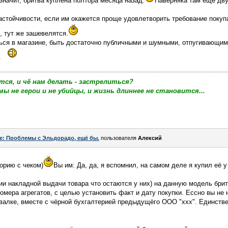
 значит, бритва куплена полтора месяца назад.
Наверняка там ещё дву
настойчивости, если им окажется проще удовлетворить требование покуп
, тут же зашевелятся.
ься в магазине, быть достаточно публичными и шумными, отпугивающими
.
тся, и чё нам делать - застрелиться?
мы не герои и не убийцы, и жизнь длиннее не становится...
e: Проблемы с Эльдорадо, ещё бы.
пользователя
Алексий
торию с чеком)
Вы им: Да, да, я вспомнил, на самом деле я купил её у
ии накладной выдачи товара что остаются у них) на данную модель бритв
омера агрегатов, с целью установить факт и дату покупки. Ессно вы не 
свалке, вместе с чёрной бухгалтерией предыдущёго ООО "ххх". Единстве