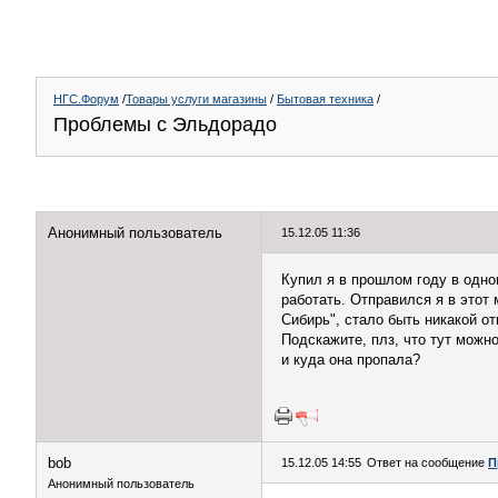
НГС.Форум
/
Товары услуги магазины
/
Бытовая техника
/
Проблемы с Эльдорадо
Анонимный пользователь
15.12.05 11:36
Купил я в прошлом году в одном
работать. Отправился я в этот 
Сибирь", стало быть никакой о
Подскажите, плз, что тут можн
и куда она пропала?
bob
15.12.05 14:55
Ответ на сообщение
П
Анонимный пользователь