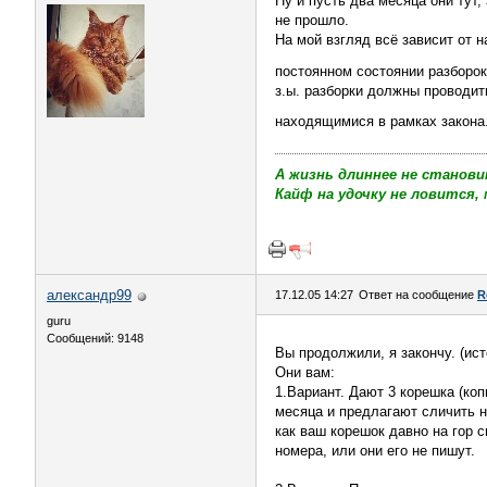
Ну и пусть два месяца они тут,
не прошло.
На мой взгляд всё зависит от 
постоянном состоянии разборок
з.ы. разборки должны проводит
находящимися в рамках закона
А жизнь длиннее не станови
Кайф на удочку не ловится, 
александр99
17.12.05 14:27
Ответ на сообщение
R
guru
Сообщений: 9148
Вы продолжили, я закончу. (ис
Они вам:
1.Вариант. Дают 3 корешка (коп
месяца и предлагают сличить н
как ваш корешок давно на гор 
номера, или они его не пишут.