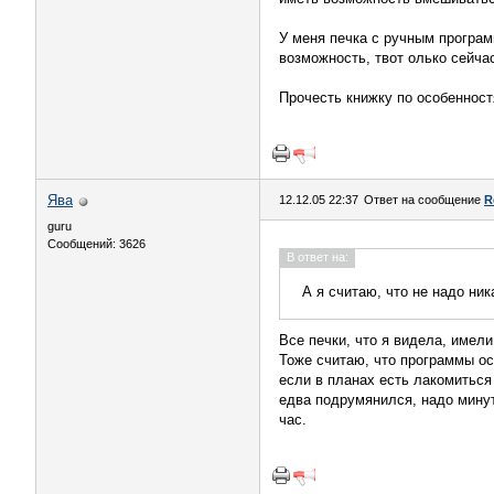
У меня печка с ручным програм
возможность, твот олько сейчас
Прочесть книжку по особенност
Ява
12.12.05 22:37
Ответ на сообщение
R
guru
Сообщений: 3626
В ответ на:
А я считаю, что не надо ни
Все печки, что я видела, имели
Тоже считаю, что программы ос
если в планах есть лакомиться
едва подрумянился, надо минут 
час.