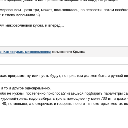
мированием - раза три, может, пользовалась, по первости, потом вообще
 к слову вспомнила :-)
ям микроволновой кухни, и вперед...
e: Как покупать микроволновку.
пользователя
Крыска
каких программ, ну или пусть будут, но при этом должен быть и ручной 
 и то и другое одновременно.
обо не нужны, постепенно приспосабливаешься подбирать параметры сам
 курочкой-гриль, надо выбирать гриль помощнее - у меня 700 вт, и даже
40, не меньше, а о окорочках и говорить нечего - в некоторых местах в