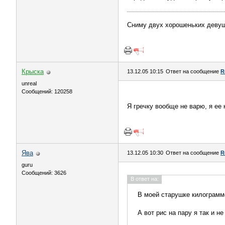
Сниму двух хорошеньких девушек
Крыска
13.12.05 10:15
Ответ на сообщение
R
unreal
Сообщений: 120258
Я гречку вообще не варю, я ее
Ява
13.12.05 10:30
Ответ на сообщение
R
guru
Сообщений: 3626
В ответ на:
В моей старушке килограммо
А вот рис на пару я так и не