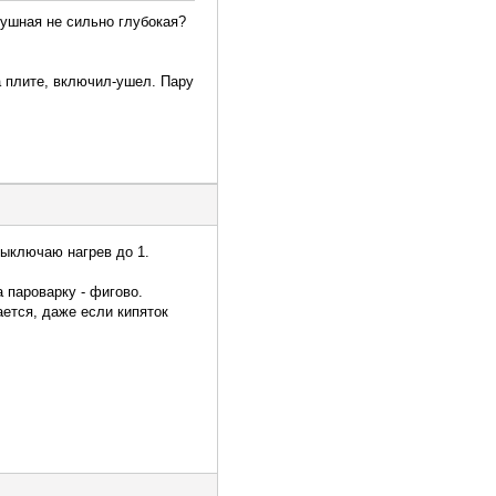
крушная не сильно глубокая?
на плите, включил-ушел. Пару
выключаю нагрев до 1.
 пароварку - фигово.
ается, даже если кипяток