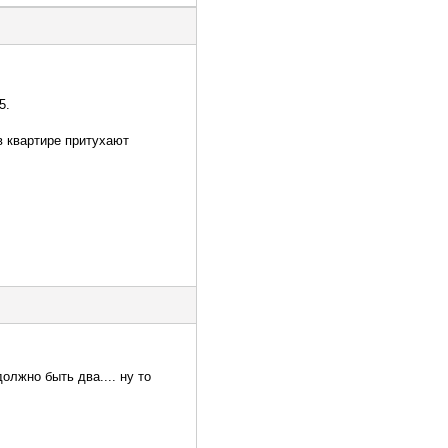
5.
 в квартире притухают
лжно быть два.... ну то