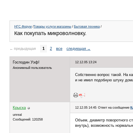
НГС.Форум
/
Товары услуги магазины
/
Бытовая техника
/
Как покупать микроволновку.
1
2
все
←
предыдущая
следующая
→
Господин Уэф!
12.12.05 13:24
Анонимный пользователь
Собственно вопрос такой. На к
и не имел подобную штуку дом
Крыска
12.12.05 14:45
Ответ на сообщение
К
unreal
Сообщений: 120258
Объем, диаметр поворотного ст
внутрь), возможность нормально