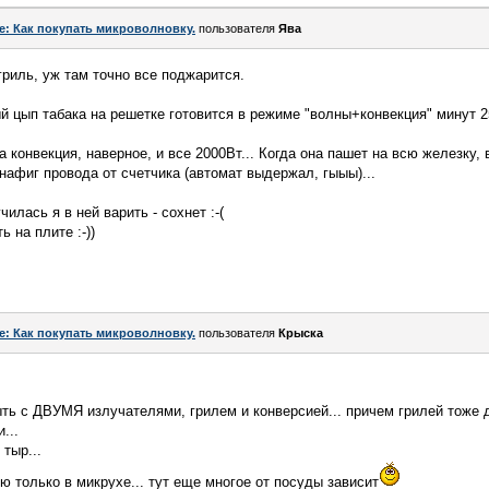
e: Как покупать микроволновку.
пользователя
Ява
гриль, уж там точно все поджарится.
 цып табака на решетке готовится в режиме "волны+конвекция" минут 2
а конвекция, наверное, и все 2000Вт... Когда она пашет на всю железку,
нафиг провода от счетчика (автомат выдержал, гыыы)...
чилась я в ней варить - сохнет :-(
ь на плите :-))
e: Как покупать микроволновку.
пользователя
Крыска
ь с ДВУМЯ излучателями, грилем и конверсией... причем грилей тоже до
...
 тыр...
рю только в микрухе... тут еще многое от посуды зависит