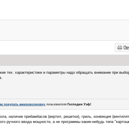
Пе
акие тех. характеристики и параметры надо обращать внимание при выбо
а.
ак покупать микроволновку.
пользователя
Господин Уэф!
ола, наличие прибамбасов (вертел, решетки), гриль, конвекция (вентиля
го ручного ввода мощности, а не программы какие-нибудь типа "картошка