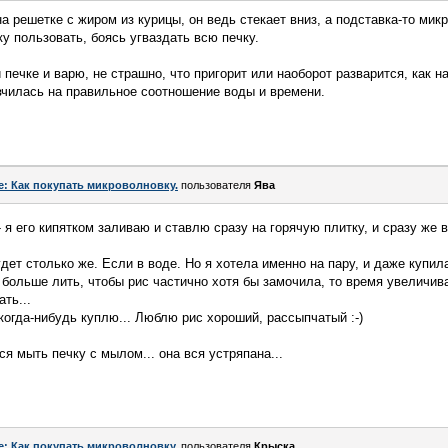
 на решетке с жиром из курицы, он ведь стекает вниз, а подставка-то ми
у пользовать, боясь угваздать всю печку.
 печке и варю, не страшно, что пригорит или наоборот разварится, как 
вчилась на правильное соотношение воды и времени.
e: Как покупать микроволновку.
пользователя
Ява
- я его кипятком заливаю и ставлю сразу на горячую плитку, и сразу же 
ет столько же. Если в воде. Но я хотела именно на пару, и даже купила
 больше лить, чтобы рис частично хотя бы замочила, то время увеличив
ть...
когда-нибудь куплю... Люблю рис хороший, рассыпчатый :-)
я мыть печку с мылом... она вся устряпана...
e: Как покупать микроволновку.
пользователя
Крыска