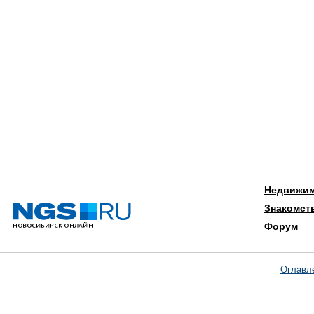
Недвижи
Знакомст
Форум
Оглавл