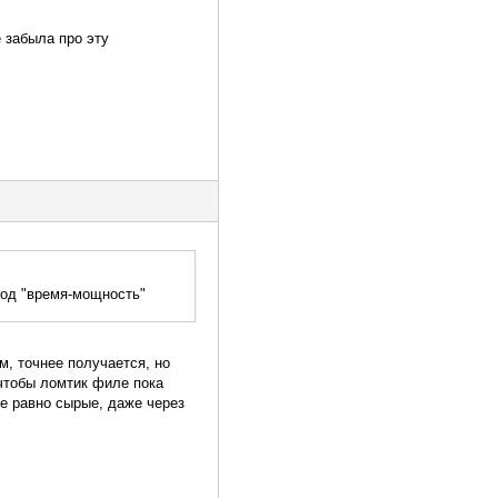
 забыла про эту
ввод "время-мощность"
, точнее получается, но
 чтобы ломтик филе пока
се равно сырые, даже через