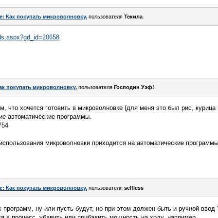
e: Как покупать микроволновку.
пользователя
Текила
oods.aspx?gd_id=20658
ак покупать микроволновку.
пользователя
Господин Уэф!
м, что хочется готовить в микроволновке (для меня это был рис, курица
ие автоматические программы.
754
 использования микроволновки приходится на автоматические программы,
e: Как покупать микроволновку.
пользователя
selfless
их программ, ну или пусть будут, но при этом должен быть и ручной вво
 в процесс, убавить или прибавить мощность на ходу, например...