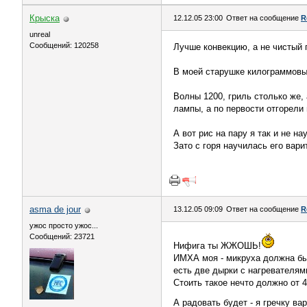
Крыска
12.12.05 23:00
Ответ на сообщение
R
unreal
Сообщений: 120258
Лучше конвекцию, а не чистый 
В моей старушке килограммовый
Волны 1200, гриль столько же, 
лампы, а по первости отгорели 
А вот рис на пару я так и не нау
Зато с горя научилась его варит
asma de jour
13.12.05 09:09
Ответ на сообщение
R
ужос просто ужос...
Сообщений: 23721
Нифига ты ЖЖОШЬ!
ИМХА моя - микруха должна быт
есть две дырки с нагревателями
Стоить такое нечто должно от 4
А радовать будет - я гречку ва