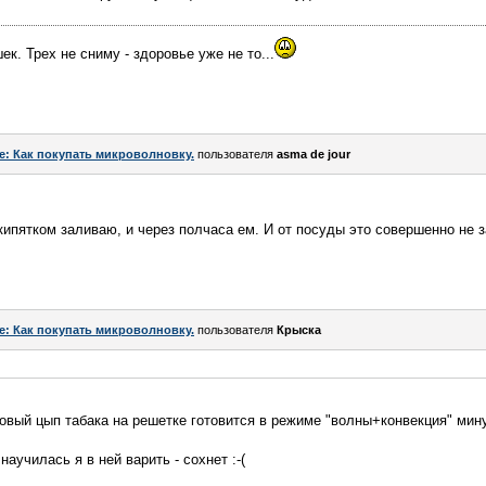
. Трех не сниму - здоровье уже не то...
e: Как покупать микроволновку.
пользователя
asma de jour
 кипятком заливаю, и через полчаса ем. И от посуды это совершенно не 
e: Как покупать микроволновку.
пользователя
Крыска
вый цып табака на решетке готовится в режиме "волны+конвекция" мину
 научилась я в ней варить - сохнет :-(