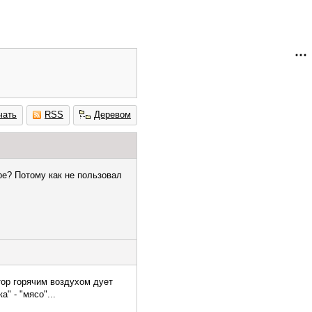
чать
RSS
Деревом
ре? Потому как не пользовал
тор горячим воздухом дует
" - "мясо"...