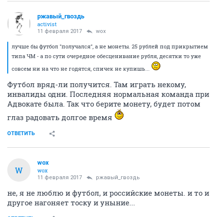
ржавый_гвоздь
activist
11 февраля 2017
wox
лучше бы футбол "получался", а не монеты. 25 рублей под прикрытием
типа ЧМ - а по сути очередное обесценивание рубля, десятки то уже
совсем ни на что не годятся, спичек не купишь...
Футбол вряд-ли получится. Там играть некому,
инвалиды одни. Последняя нормальная команда при
Адвокате была. Так что берите монету, будет потом
глаз радовать долгое время
ОТВЕТИТЬ
wox
W
wox
11 февраля 2017
ржавый_гвоздь
не, я не люблю и футбол, и российские монеты. и то и
другое нагоняет тоску и уныние...