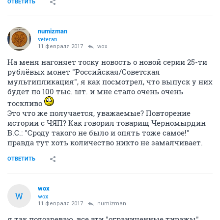
ОТВЕТИТЬ
numizman
veteran
11 февраля 2017
wox
На меня нагоняет тоску новость о новой серии 25-ти
рублёвых монет "Российская/Советская
мультипликация", я как посмотрел, что выпуск у них
будет по 100 тыс. шт. и мне стало очень очень
тоскливо
Это что же получается, уважаемые? Повторение
истории с ЧЯП? Как говорил товарищ Черномырдин
В.С.: "Сроду такого не было и опять тоже самое!"
правда тут хоть количество никто не замалчивает.
ОТВЕТИТЬ
wox
W
wox
11 февраля 2017
numizman
я так подозреваю, все эти "ограниченные тиражы"