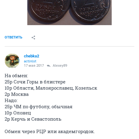
ОТВЕТИТЬ
chebka2
activist
17 мая 2017
Alexey89
На обмен:
25р Сочи Горы в блистере
10р Области, Малоярославец, Козельск
2р Москва
Надо:
25р ЧМ по футболу, обычная
10р Олонец
2р Керчь и Севастополь
Обмен через РЦР или академгородок.