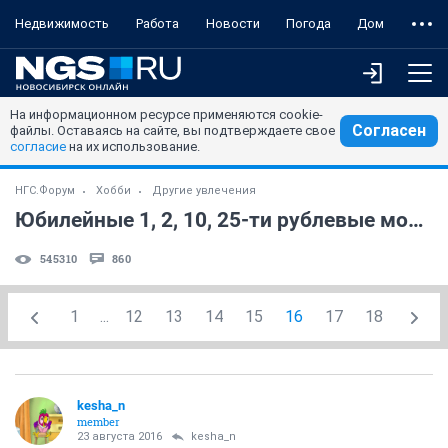
Недвижимость
Работа
Новости
Погода
Дом
На информационном ресурсе применяются cookie-
Согласен
файлы. Оставаясь на сайте, вы подтверждаете свое
согласие
на их использование.
НГС.Форум
Хобби
Другие увлечения
Юбилейные 1, 2, 10, 25-ти рублевые монеты РФ!!! (часть 6)
545310
860
1
...
12
13
14
15
16
17
18
kesha_n
member
23 августа 2016
kesha_n