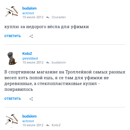
budalom
activist
10 июля 2012
Crusader
куплю за недорого вёсла для уфимки
ОТВЕТИТЬ
KotoZ
gwynblaid
10 июля 2012
budalom
В спортивном магазине на Троллейной самых разных
весел хоть попой ешь, я се там для уфимки не
деревянные, а стеклопластиковые купил -
понравилось
ОТВЕТИТЬ
budalom
activist
10 июля 2012
KotoZ