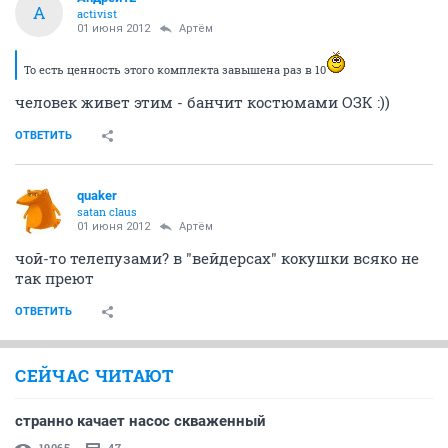
А
activist
01 июня 2012
Артём
То есть ценность этого комплекта завышена раз в 10
человек живет этим - банчит костюмами ОЗК :))
ОТВЕТИТЬ
quaker
satan claus
01 июня 2012
Артём
чой-то телепузами? в "вейдерсах" кокушки всяко не
так преют
ОТВЕТИТЬ
СЕЙЧАС ЧИТАЮТ
странно качает насос скваженный
19065
47