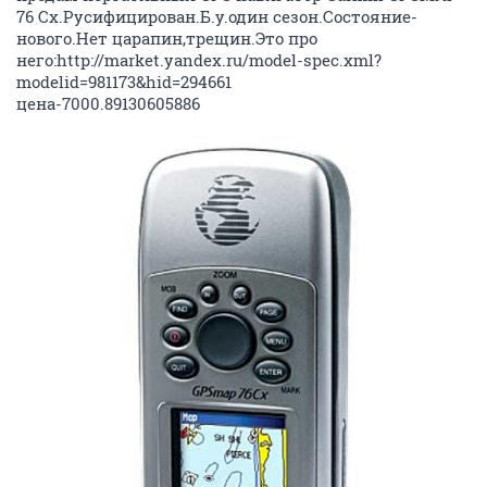
76 Cx.Русифицирован.Б.у.один сезон.Состояние-
нового.Нет царапин,трещин.Это про
него:http://market.yandex.ru/model-spec.xml?
modelid=981173&hid=294661
цена-7000.89130605886