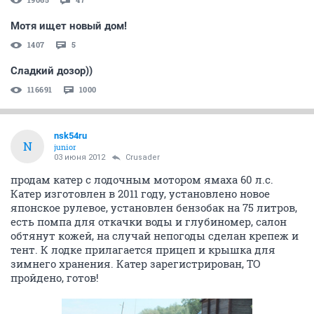
Мотя ищет новый дом!
1407
5
Сладкий дозор))
116691
1000
nsk54ru
N
junior
03 июня 2012
Crusader
продам катер с лодочным мотором ямаха 60 л.с.
Катер изготовлен в 2011 году, установлено новое
японское рулевое, установлен бензобак на 75 литров,
есть помпа для откачки воды и глубиномер, салон
обтянут кожей, на случай непогоды сделан крепеж и
тент. К лодке прилагается прицеп и крышка для
зимнего хранения. Катер зарегистрирован, ТО
пройдено, готов!