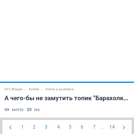
НГС.Форум
Хобби
Охота и рыбалка
А чего-бы не замутить топик "Барахолка" ?
643753
334
1
2
3
4
5
6
7
...
14