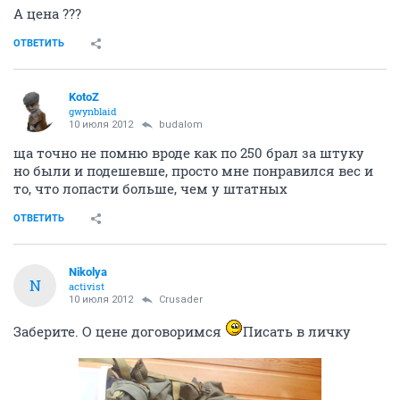
А цена ???
ОТВЕТИТЬ
KotoZ
gwynblaid
10 июля 2012
budalom
ща точно не помню вроде как по 250 брал за штуку
но были и подешевше, просто мне понравился вес и
то, что лопасти больше, чем у штатных
ОТВЕТИТЬ
Nikolya
N
activist
10 июля 2012
Crusader
Заберите. О цене договоримся
Писать в личку