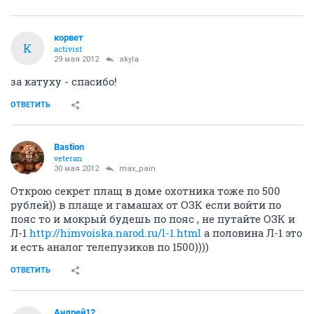
корвет
К
activist
29 мая 2012
akyla
за катуху - спасибо!
ОТВЕТИТЬ
Bastion
veteran
30 мая 2012
max_pain
Открою секрет плащ в доме охотника тоже по 500
рублей)) в плаще и гамашах от ОЗК если войти по
пояс то и мокрый будешь по пояс , не путайте ОЗК и
Л-1
http://himvoiska.narod.ru/l-1.html
а половина Л-1 это
и есть аналог телепузиков по 1500))))
ОТВЕТИТЬ
Андрей12