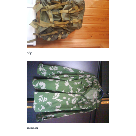
б/у
новый