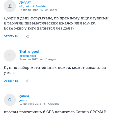
Деодат
Д
old, but not obsolete
24 июля 2012
Crusader
Добрый день форумчане, по прежнему ищу бэушный
и рабочий пневматический ижачок или МР-ку.
Возможно у кого валяется без дела?
ОТВЕТИТЬ
That_is_good
T
experienced
24 июля 2012
Деодат
Куплю набор метательных ножей, может завалялся
у кого.
ОТВЕТИТЬ
gamila
G
junior
07 августа 2012
Crusader
продам портативный GPS навигатор Garmin GPSMAP