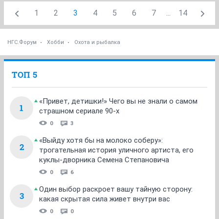
1
2
3
4
5
6
7
...
14
НГС.Форум
Хобби
Охота и рыбалка
ТОП 5
«Привет, детишки!» Чего вы не знали о самом
1
страшном сериале 90-х
0
3
«Выйду хотя бы на молоко соберу»:
2
трогательная история уличного артиста, его
куклы-дворника Семена Степановича
0
6
Один выбор раскроет вашу тайную сторону:
3
какая скрытая сила живет внутри вас
0
0