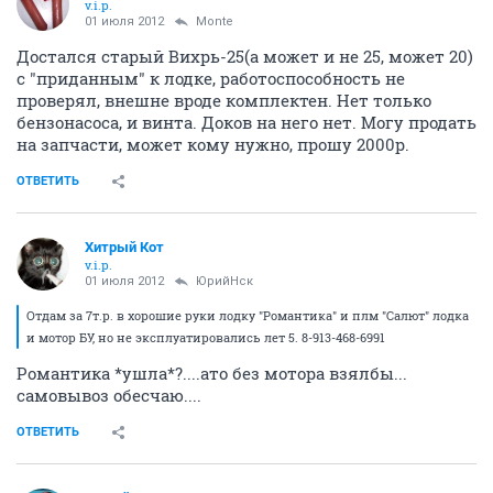
v.i.p.
01 июля 2012
Monte
Достался старый Вихрь-25(а может и не 25, может 20)
с "приданным" к лодке, работоспособность не
проверял, внешне вроде комплектен. Нет только
бензонасоса, и винта. Доков на него нет. Могу продать
на запчасти, может кому нужно, прошу 2000р.
ОТВЕТИТЬ
Хитрый Кот
v.i.p.
01 июля 2012
ЮрийНск
Отдам за 7т.р. в хорошие руки лодку "Романтика" и плм "Салют" лодка
и мотор БУ, но не эксплуатировались лет 5. 8-913-468-6991
Романтика *ушла*?....ато без мотора взялбы...
самовывоз обесчаю....
ОТВЕТИТЬ