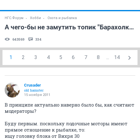
НГС.Форум
Хобби
Охота и рыбалка
А чего-бы не замутить топик "Барахолка" ?
643569
334
1
2
3
4
5
6
7
8
...
14
Crusader
old hamster
15 ноября 2011
В принципе актуально наверно было бы, как считают
модераторы?
Буду первым. поскольку лодочные моторы имеют
прямое отношение к рыбалке, то:
ищу головку блока от Вихря 30