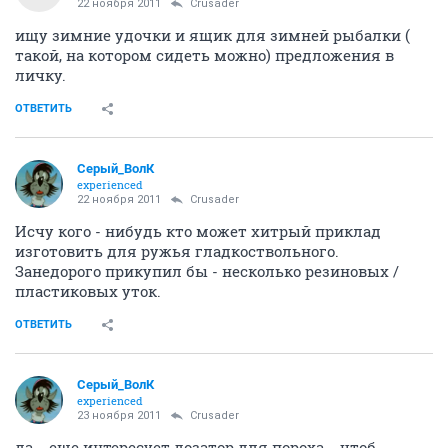
22 ноября 2011
Crusader
ищу зимние удочки и ящик для зимней рыбалки (
такой, на котором сидеть можно) предложения в
личку.
ОТВЕТИТЬ
Серый_ВолК
experienced
22 ноября 2011
Crusader
Исчу кого - нибудь кто может хитрый приклад
изготовить для ружья гладкоствольного.
Занедорого прикупил бы - несколько резиновых /
пластиковых уток.
ОТВЕТИТЬ
Серый_ВолК
experienced
23 ноября 2011
Crusader
да... еще интересует дозатор для пороха... чтоб