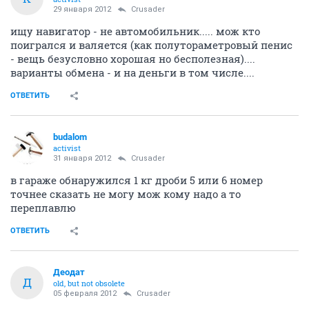
29 января 2012
Crusader
ищу навигатор - не автомобильник..... мож кто
поигрался и валяется (как полутораметровый пенис
- вещь безусловно хорошая но бесполезная)....
варианты обмена - и на деньги в том числе....
ОТВЕТИТЬ
budalom
activist
31 января 2012
Crusader
в гараже обнаружился 1 кг дроби 5 или 6 номер
точнее сказать не могу мож кому надо а то
переплавлю
ОТВЕТИТЬ
Деодат
Д
old, but not obsolete
05 февраля 2012
Crusader