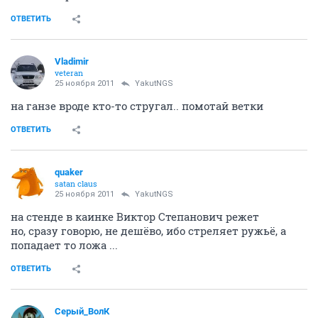
ОТВЕТИТЬ
Vladimir
veteran
25 ноября 2011
YakutNGS
на ганзе вроде кто-то стругал.. помотай ветки
ОТВЕТИТЬ
quaker
satan claus
25 ноября 2011
YakutNGS
на стенде в каинке Виктор Степанович режет
но, сразу говорю, не дешёво, ибо стреляет ружьё, а
попадает то ложа ...
ОТВЕТИТЬ
Серый_ВолК