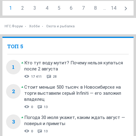
1
2
3
4
5
6
7
8
...
14
НГС.Форум
Хобби
Охота и рыбалка
ТОП 5
Кто тут воду мутит? Почему нельзя купаться
1
после 2 августа
17 411
28
Стоит меньше 500 тысяч: в Новосибирске на
2
торги выставили серый Infiniti — его заложил
владелец
0
13
Погода 30 июля укажет, каким ждать август —
3
поверья и приметы
0
13