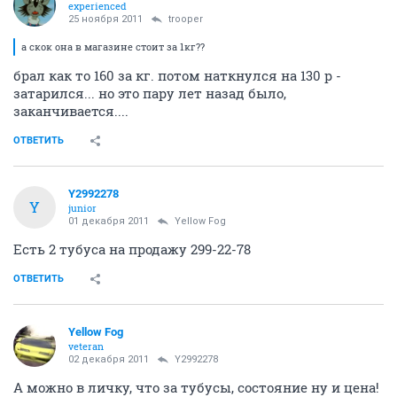
experienced
25 ноября 2011
trooper
а скок она в магазине стоит за 1кг??
брал как то 160 за кг. потом наткнулся на 130 р -
затарился... но это пару лет назад было,
заканчивается....
ОТВЕТИТЬ
Y2992278
Y
junior
01 декабря 2011
Yellow Fog
Есть 2 тубуса на продажу 299-22-78
ОТВЕТИТЬ
Yellow Fog
veteran
02 декабря 2011
Y2992278
А можно в личку, что за тубусы, состояние ну и цена!