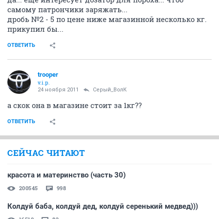
самому патрончики заряжать...
дробь №2 - 5 по цене ниже магазинной несколько кг.
прикупил бы...
ОТВЕТИТЬ
trooper
v.i.p.
24 ноября 2011
Серый_ВолК
а скок она в магазине стоит за 1кг??
ОТВЕТИТЬ
СЕЙЧАС ЧИТАЮТ
красота и материнство (часть 30)
200545
998
Колдуй баба, колдуй дед, колдуй серенький медвед)))