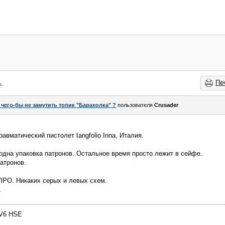
→
Пе
 чего-бы не замутить топик "Барахолка" ?
пользователя
Crusader
авматический пистолет tangfolio Inna, Италия.
 одна упаковка патронов. Остальное время просто лежит в сейфе.
атронов.
ЛРО. Никаких серых и левых схем.
.
DV6 HSE