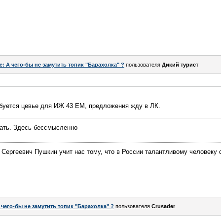
e: А чего-бы не замутить топик "Барахолка" ?
пользователя
Дикий турист
ебуется цевье для ИЖ 43 ЕМ, предложения жду в ЛК.
кать. Здесь бессмысленно
Сергеевич Пушкин учит нас тому, что в России талантливому человеку 
 чего-бы не замутить топик "Барахолка" ?
пользователя
Crusader