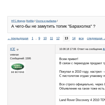
НГС.Форум
/
Хобби
/
Охота и рыбалка
/
А чего-бы не замутить топик "Барахолка" ?
1
..
9
10
11
12
13
14
все
←
предыдущая
следующая
ICE
10.08.18 17:06
Ответ на сообщение
А
veteran
Сообщений: 1595
Всем привет!
В связи с переездом продают тр
Покупал в 2010 году, настрел -
С пистолетом отдаю упаковку п
Все строго официально, через 
Объявление на ганзе тоже есть
Land Rover Discovery 4 2010 T