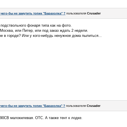
 чего-бы не замутить топик "Барахолка" ?
пользователя
Crusader
подствольного фонаря типа как на фото.
 Москва, или Питер, или под заказ ждать 2 недели.
ое в городе? Или у кого-нибудь ненужное дома пылиться...
 чего-бы не замутить топик "Барахолка" ?
пользователя
Crusader
СВ малокилевая. ОТС. А также тент к лодке.