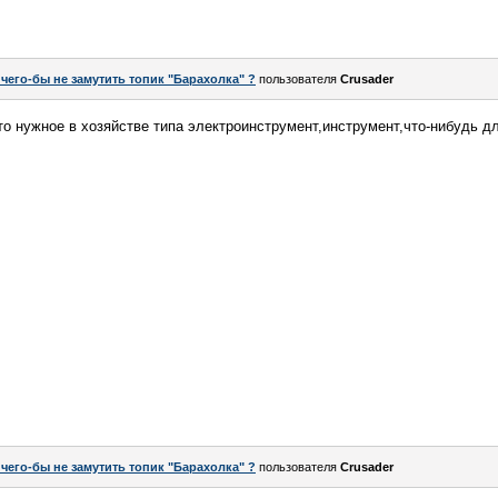
 чего-бы не замутить топик "Барахолка" ?
пользователя
Crusader
то нужное в хозяйстве типа электроинструмент,инструмент,что-нибудь д
 чего-бы не замутить топик "Барахолка" ?
пользователя
Crusader