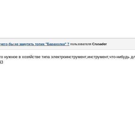
 чего-бы не замутить топик "Барахолка" ?
пользователя
Crusader
то нужное в хозяйстве типа электроинструмент,инструмент,что-нибудь д
43