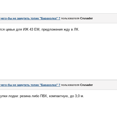
 чего-бы не замутить топик "Барахолка" ?
пользователя
Crusader
ется цевье для ИЖ 43 ЕМ, предложения жду в ЛК.
 чего-бы не замутить топик "Барахолка" ?
пользователя
Crusader
упки лодки: резина либо ПВХ, компактную, до 3,0 м.