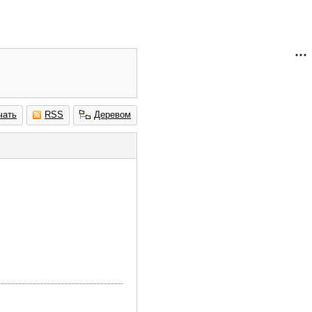
чать
RSS
Деревом