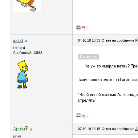
iddqd
04.10.19 10:33
Ответ на сообщение
R
i.d.d.q.d.
Сообщений: 13863
В ответ на:
Не уж то умерла ветвь? Тр
Такие вещи только на Ганзе ис
"Всей своей жизнью Александр 
стрелять"
Артём
07.10.19 13:15
Ответ на сообщение
А
juniоr