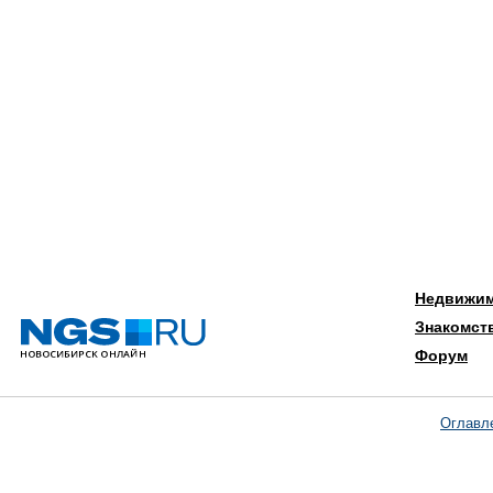
Недвижи
Знакомст
Форум
Оглавл