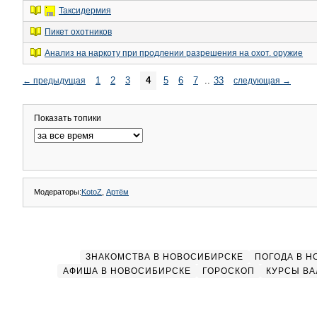
Таксидермия
Пикет охотников
Анализ на наркоту при продлении разрешения на охот. оружие
1
2
3
4
5
6
7
..
33
←
предыдущая
следующая
→
Показать топики
Модераторы:
KotoZ
,
Артём
ЗНАКОМСТВА В НОВОСИБИРСКЕ
ПОГОДА В 
АФИША В НОВОСИБИРСКЕ
ГОРОСКОП
КУРСЫ ВА