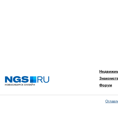
Недвижи
Знакомст
Форум
Оглавл