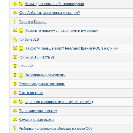
Ножи сделанные собственноручно
Юрт-Акбалык, мост через уень цел?
Паром в Ташаре
Помогите новичку с патронами и путевками
Грибы-2016
На охоту раньше всех? Реально! Щенки РОС в наличии
Грибы 2015 (часть 2)
Спининг
Рыболовные самоделки
Ремонт лодочных моторов.
Охота на крыс
спрингер спаниель лучшему охотнику!_)
Пол в зимнюю палатку
Коммерческая охота
Рыбалка на северном объезде на реке Обь.