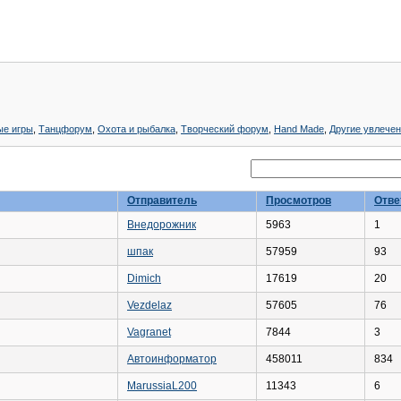
ые игры
,
Танцфорум
,
Охота и рыбалка
,
Творческий форум
,
Hand Made
,
Другие увлече
Отправитель
Просмотров
Отве
Внедорожник
5963
1
шпак
57959
93
Dimich
17619
20
Vezdelaz
57605
76
Vagranet
7844
3
Автоинформатор
458011
834
MarussiaL200
11343
6