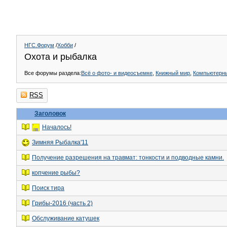
НГС.Форум
/
Хобби
/
Охота и рыбалка
Все форумы раздела:
Всё о фото- и видеосъемке
,
Книжный мир
,
Компьютерн
RSS
Заголовок
Началось!
Зимняя Рыбалка'11
Получение разрешения на травмат: тонкости и подводные камни.
копчение рыбы?
Поиск тира
Грибы-2016 (часть 2)
Обслуживание катушек