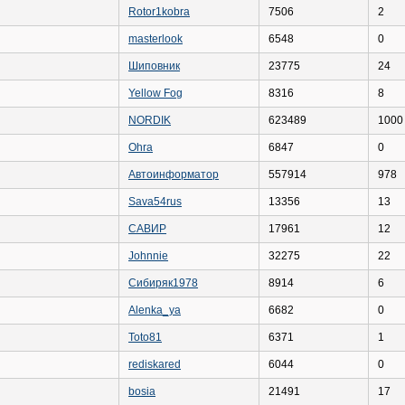
Rotor1kobra
7506
2
masterlook
6548
0
Шиповник
23775
24
Yellow Fog
8316
8
NORDIK
623489
1000
Ohra
6847
0
Автоинформатор
557914
978
Sava54rus
13356
13
САВИР
17961
12
Johnnie
32275
22
Сибиряк1978
8914
6
Alenka_ya
6682
0
Toto81
6371
1
rediskared
6044
0
bosia
21491
17