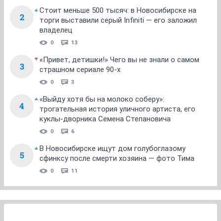
Стоит меньше 500 тысяч: в Новосибирске на
2
торги выставили серый Infiniti — его заложил
владелец
0
13
«Привет, детишки!» Чего вы не знали о самом
3
страшном сериале 90-х
0
3
«Выйду хотя бы на молоко соберу»:
4
трогательная история уличного артиста, его
куклы-дворника Семена Степановича
0
6
В Новосибирске ищут дом голубоглазому
5
сфинксу после смерти хозяина — фото Тима
0
11