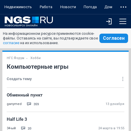
Недвижимость
Работа
Новости
Погода
Дом
На информационном ресурсе применяются cookie-
Согласен
файлы. Оставаясь на сайте, вы подтверждаете свое
согласие
на их использование.
НГС.Форум
Хобби
Компьютерные игры
Создать тему
Обменный пункт
359
ganymed
13 декабря
Half Life 3
20
34-ый
24 марта в 19:55