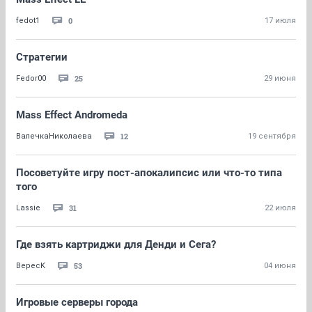
0
fedot1
17 июля
Стратегии
25
Fedor00
29 июня
Mass Effect Andromeda
12
ВалечкаНиколаева
19 сентября
Посоветуйте игру пост-апокалипсис или что-то типа
того
31
Lassie
22 июля
Где взять картриджи для Денди и Сега?
53
BepecK
04 июня
Игровые серверы города