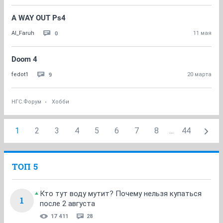
A WAY OUT Ps4
0
Al_Faruh
11 мая
Doom 4
9
fedot1
20 марта
НГС.Форум
Хобби
1
2
3
4
5
6
7
8
...
44
ТОП 5
Кто тут воду мутит? Почему нельзя купаться
1
после 2 августа
17 411
28