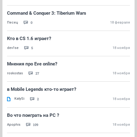
Command & Conquer 3: Tiberium Wars
0
Песец
18 февраля
Кто в CS 1.6 играет?
5
dev1se
18 ноября
Мнения про Eve online?
27
roskostas
18 ноября
в Mobile Legends кто-то играет?
KatySi
2
18 ноября
Во что поиграть на PC ?
109
Apophis
18 ноября