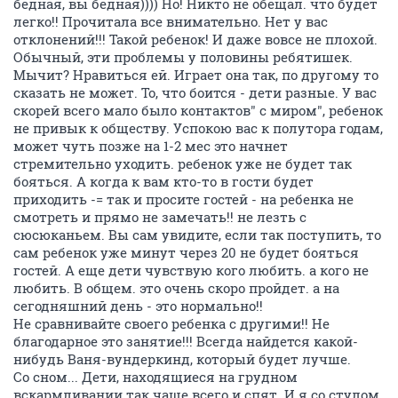
бедная, вы бедная)))) Но! Никто не обещал. что будет
легко!! Прочитала все внимательно. Нет у вас
отклонений!!! Такой ребенок! И даже вовсе не плохой.
Обычный, эти проблемы у половины ребятишек.
Мычит? Нравиться ей. Играет она так, по другому то
сказать не может. То, что боится - дети разные. У вас
скорей всего мало было контактов" с миром", ребенок
не привык к обществу. Успокою вас к полутора годам,
может чуть позже на 1-2 мес это начнет
стремительно уходить. ребенок уже не будет так
бояться. А когда к вам кто-то в гости будет
приходить -= так и просите гостей - на ребенка не
смотреть и прямо не замечать!! не лезть с
сюсюканьем. Вы сам увидите, если так поступить, то
сам ребенок уже минут через 20 не будет бояться
гостей. А еще дети чувствую кого любить. а кого не
любить. В общем. это очень скоро пройдет. а на
сегодняшний день - это нормально!!
Не сравнивайте своего ребенка с другими!! Не
благодарное это занятие!!! Всегда найдется какой-
нибудь Ваня-вундеркинд, который будет лучше.
Со сном... Дети, находящиеся на грудном
вскармливании так чаще всего и спят. И я со стулом