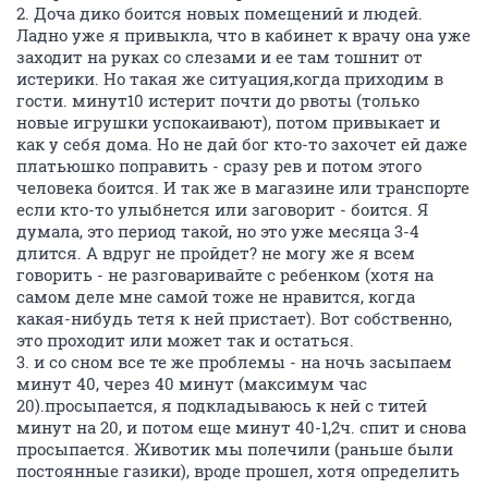
2. Доча дико боится новых помещений и людей.
Ладно уже я привыкла, что в кабинет к врачу она уже
заходит на руках со слезами и ее там тошнит от
истерики. Но такая же ситуация,когда приходим в
гости. минут10 истерит почти до рвоты (только
новые игрушки успокаивают), потом привыкает и
как у себя дома. Но не дай бог кто-то захочет ей даже
платьюшко поправить - сразу рев и потом этого
человека боится. И так же в магазине или транспорте
если кто-то улыбнется или заговорит - боится. Я
думала, это период такой, но это уже месяца 3-4
длится. А вдруг не пройдет? не могу же я всем
говорить - не разговаривайте с ребенком (хотя на
самом деле мне самой тоже не нравится, когда
какая-нибудь тетя к ней пристает). Вот собственно,
это проходит или может так и остаться.
3. и со сном все те же проблемы - на ночь засыпаем
минут 40, через 40 минут (максимум час
20).просыпается, я подкладываюсь к ней с титей
минут на 20, и потом еще минут 40-1,2ч. спит и снова
просыпается. Животик мы полечили (раньше были
постоянные газики), вроде прошел, хотя определить