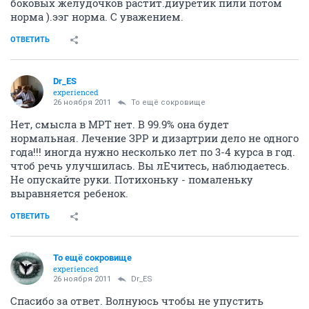
боковых желудочков растит.диуретик пили потом
норма ).ээг норма. С уважением.
ОТВЕТИТЬ
Dr_ES
experienced
26 ноября 2011
То ещё сокровище
Нет, смысла в МРТ нет. В 99.9% она будет
нормальная. Лечение ЗРР и дизартрии дело не одного
года!!! иногда нужно несколько лет по 3-4 курса в год.
чтоб речь улучшилась. Вы лЕчитесь, наблюдаетесь.
Не опускайте руки. Потихоньку - помаленьку
выравняется ребенок.
ОТВЕТИТЬ
То ещё сокровище
experienced
26 ноября 2011
Dr_ES
Спасибо за ответ. Волнуюсь чтобы не упустить