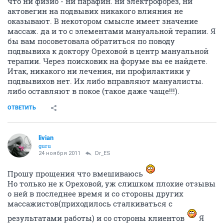
что ни физио - ни парафин. ни электрофорез, ни
актовегин на подвывих никакого влияния не
оказывают. В некотором смысле имеет значение
массаж. да и то с элементами мануальной терапии. Я
бы вам посоветовала обратиться по поводу
подвывиха к доктору Ореховой в центр мануальной
терапии. Через поисковик на форуме вы ее найдете.
Итак, никакого ни лечения, ни профилактики у
подвывихов нет. Их либо вправляют мануалисты.
либо оставляют в покое (такое даже чаще!!!).
ОТВЕТИТЬ
livian
guru
24 ноября 2011
Dr_ES
Прошу прощения что вмешиваюсь
Но только не к Ореховой, уж слишком плохие отзывы
о ней в последнее время и со стороны других
массажистов(приходилось сталкиваться с
результатами работы) и со стороны клиентов
Я