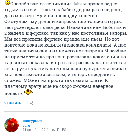
Спасибо вам за понимание. Мы и правда редко
ходим в гости - только к бабе с дедом раз в неделю,
да в магазин. Ну и на площадку конечно.
Со стулом- му делали копроскопию только в годик,
гастроэнтеролог смотрела. Назначила нам Боботик н
2 недели и форлакс, так как у нас постоянные запоры.
Мы все пропили, форлакс правда еще пьем. Но вот
повторно пока не ходили (денюжка кончилась). А про
такие анализы она нам ничего не говорила. Я вообще
на приеме тоьлко про каки рассказала какие они и на
картинках показала и про газы рассказала, но я тогда
ее на руках укачивала и слышала пузырьки, а сейчас
мы лежа вместе засыпаем, и теперь определить
сложно. МОжет их просто так самим сдать. К
платному врачу еще не скоро сможем наверное
попасть
ОТВЕТИТЬ
настурция
guru
31 октября 2011
Dr_ES