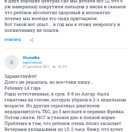
в двух хороших центрах где мы делали нсг (2, что б
уж наверняка) покрутили пальцем у виска и сказали
что ребёнок абсолютно здоровый и непонятно
почему мы вообще его сюда притащили.
Вот такой вот опыт... в год мы к этому неврологу в
поликлинику не пошли.
ОТВЕТИТЬ
Shumelka
S
experienced
07 декабря 2011
Dr_ES
Здравствуйте!
Долго не решалась, но все=таки пишу....
Ребенку 1,4 года.
Роды естественные, в срок. 8-8 по Апгар. была
гематома на голове, которую убрали в 2-х недельном
возрасте. Из других серьезных диагнозов:
недоразвитость ТБС, до 5 месяцев в перинке Фрейка.
Потом сняли. НСГ и глазное дно в полной норме.
Проблема в том, что ребенок очень плохо засыпает.
Вечерами укладываем по 1,5-2 часа. Вижу, что хочет