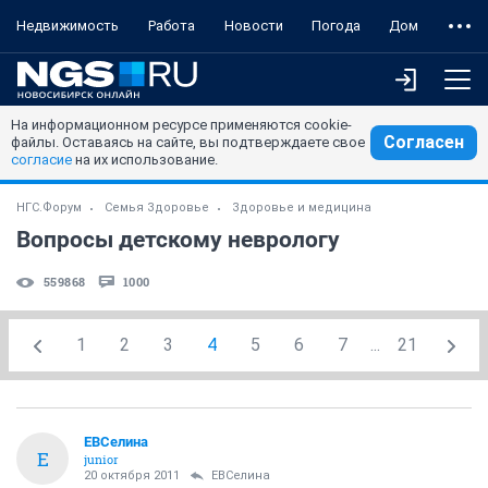
Недвижимость
Работа
Новости
Погода
Дом
На информационном ресурсе применяются cookie-
Согласен
файлы. Оставаясь на сайте, вы подтверждаете свое
согласие
на их использование.
НГС.Форум
Семья Здоровье
Здоровье и медицина
Вопросы детскому неврологу
559868
1000
1
2
3
4
5
6
7
...
21
ЕВСелина
Е
junior
20 октября 2011
ЕВСелина