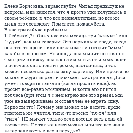
Елена Борисовна, здравствуйте! Читая предыдущие
вопросы, мне кажется, что я просто уже колупаюсь в
своем ребенке, и что все незначительно, но все же
меня это беспокоит. Помогите, пожалуйста.
У нас три сейчас проблемы:
1. Ребенку1,2г. Она у нас уже месяца три "мычит" или
"гудит", как мы говорим. Это нормально вроде, когда
она что-то просит или показывает и говорит "ммм"
как-бы с вопросом. Но иногда она мычит постоянно.
Смотрим книжку, она пальчиком тычет и ммм-кает,
я отвечаю, она снова и громко, настойчиво, и так
может несколько раз на одну картинку. Или просто по
комнате ходит играет и мм-кает, смотря на на. Доча
умеет говорить тай-дяй (когда просить надо), но
просит все-равно мычанием. И когда это длится
полчаса (при этом я с ней играю все это время), мы
уже не выдерживаем и оставляем ее играть одну.
Верно ли это? Почему она может так делать, вроде
говорить же учится, титю-то просит "тя-тя" или
"титя". НЕ мычит только если вообще весь день ей
посвятить. Но так же невозможно. или это все наша
нетерпеливость и все в порядке?