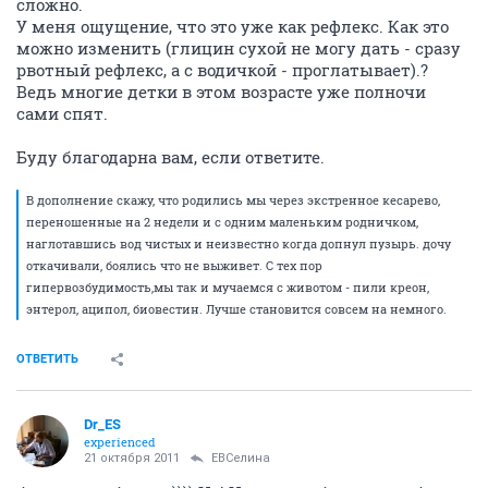
сложно.
У меня ощущение, что это уже как рефлекс. Как это
можно изменить (глицин сухой не могу дать - сразу
рвотный рефлекс, а с водичкой - проглатывает).?
Ведь многие детки в этом возрасте уже полночи
сами спят.
Буду благодарна вам, если ответите.
В дополнение скажу, что родились мы через экстренное кесарево,
переношенные на 2 недели и с одним маленьким родничком,
наглотавшись вод чистых и неизвестно когда допнул пузырь. дочу
откачивали, боялись что не выживет. С тех пор
гипервозбудимость,мы так и мучаемся с животом - пили креон,
энтерол, аципол, биовестин. Лучше становится совсем на немного.
ОТВЕТИТЬ
Dr_ES
experienced
21 октября 2011
ЕВСелина