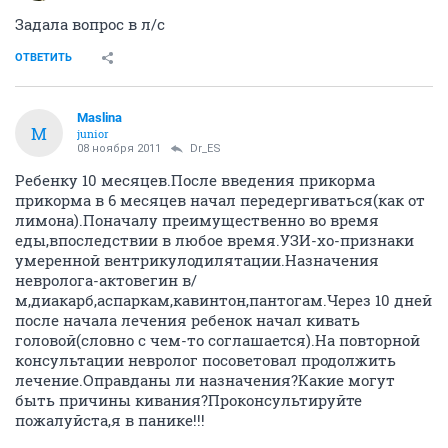
Задала вопрос в л/с
ОТВЕТИТЬ
Maslina
M
junior
08 ноября 2011
Dr_ES
Ребенку 10 месяцев.После введения прикорма
прикорма в 6 месяцев начал передергиваться(как от
лимона).Поначалу преимущественно во время
еды,впоследствии в любое время.УЗИ-хо-признаки
умеренной вентрикулодилятации.Назначения
невролога-актовегин в/
м,диакарб,аспаркам,кавинтон,пантогам.Через 10 дней
после начала лечения ребенок начал кивать
головой(словно с чем-то соглашается).На повторной
консультации невролог посоветовал продолжить
лечение.Оправданы ли назначения?Какие могут
быть причины кивания?Проконсультируйте
пожалуйста,я в панике!!!