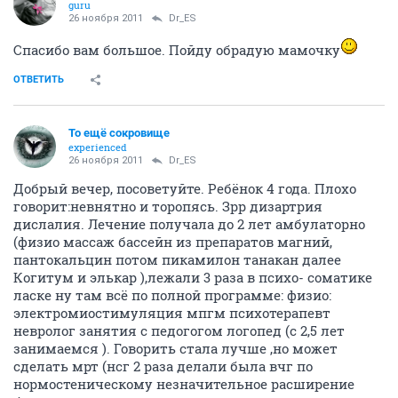
guru
26 ноября 2011
Dr_ES
Спасибо вам большое. Пойду обрадую мамочку
ОТВЕТИТЬ
То ещё сокровище
experienced
26 ноября 2011
Dr_ES
Добрый вечер, посоветуйте. Ребёнок 4 года. Плохо
говорит:невнятно и торопясь. Зрр дизартрия
дислалия. Лечение получала до 2 лет амбулаторно
(физио массаж бассейн из препаратов магний,
пантокальцин потом пикамилон танакан далее
Когитум и элькар ),лежали 3 раза в психо- соматике
ласке ну там всё по полной программе: физио:
электромиостимуляция мпгм психотерапевт
невролог занятия с педогогом логопед (с 2,5 лет
занимаемся ). Говорить стала лучше ,но может
сделать мрт (нсг 2 раза делали была вчг по
нормостеническому незначительное расширение