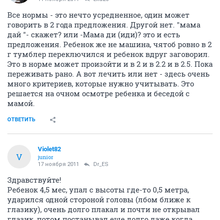
Все нормы - это нечто усредненное, один может
говорить в 2 года предложения. Другой нет. "мама
дай "- скажет? или -Мама ди (иди)? это и есть
предложения. Ребенок же не машина, чятоб ровно в 2
г тумблер переключился и ребенок вдруг заговорил.
Это в норме может произойти и в 2 и в 2.2 и в 2.5. Пока
переживать рано. А вот лечить или нет - здесь очень
много критериев, которые нужно учитывать. Это
решается на очном осмотре ребенка и беседой с
мамой.
ОТВЕТИТЬ
Violet82
V
junior
17 ноября 2011
Dr_ES
Здравствуйте!
Ребенок 4,5 мес, упал с высоты где-то 0,5 метра,
ударился одной стороной головы (лбом ближе к
глазику), очень долго плакал и почти не открывал
глазик, потом постанывал еще долго даже когда