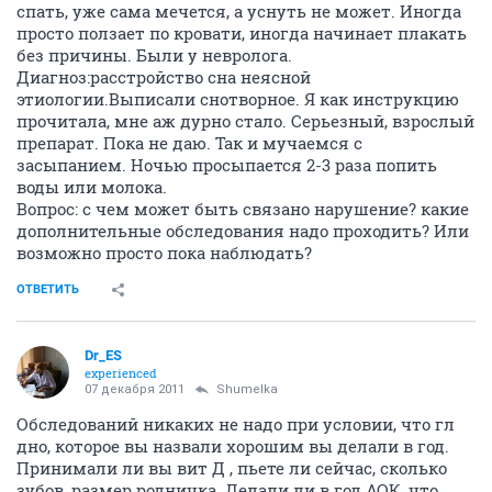
спать, уже сама мечется, а уснуть не может. Иногда
просто ползает по кровати, иногда начинает плакать
без причины. Были у невролога.
Диагноз:расстройство сна неясной
этиологии.Выписали снотворное. Я как инструкцию
прочитала, мне аж дурно стало. Серьезный, взрослый
препарат. Пока не даю. Так и мучаемся с
засыпанием. Ночью просыпается 2-3 раза попить
воды или молока.
Вопрос: с чем может быть связано нарушение? какие
дополнительные обследования надо проходить? Или
возможно просто пока наблюдать?
ОТВЕТИТЬ
Dr_ES
experienced
07 декабря 2011
Shumelka
Обследований никаких не надо при условии, что гл
дно, которое вы назвали хорошим вы делали в год.
Принимали ли вы вит Д , пьете ли сейчас, сколько
зубов, размер родничка. Делали ли в год АОК, что