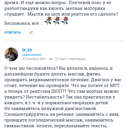
время. И ещё можно вопрос. Плечевой пояс у её
разболтан,руки как кисель: мелкая моторика
страдает . Мысли на шоп или рентген его сделать?
Беспокоюсь всё.. .
ОТВЕТИТЬ
Dr_ES
experienced
27 ноября 2011
То ещё сокровище
О чем вы беспокоитесь? Вы делали и, надеюсь, в
дальнейшем будите делать массаж, физио,
проводить медикаментозное лечение. Диагноз у вас
стоит, лечение вы проводите. Что вы хотите от МРТ .
а теперь от рентгена ШОП?? Что там вообще можно
увидеть? Нестабильность? Так она практически у
каждого, в.т.ч. и у нормальноговорящих детей.
Не занимайтесь ненужной диагностикой.
Сконцентрируйтесь на ребенке: занимайтесь с ним,
проводите логопедический массаж, занимайтесь
гимнастикой. лепите, пересказывайте тексты,