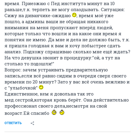
время. Приезжаю с Пед.института минут на 10
раньше,т.к. терпеть не могу опаздывать. Ситуация:
Сижу на диванчике-ожидаю
, время моё уже
пошло, а админы ваши не обращая никакого
внимания на меня пропускают вперёд людей,
которые только что вошли и на какое они время я
понятия не имею. Да мне и дела не должно быть, т.к.
я пришла голодная к вам и хочу побыстрее сдать
анализ. Подхожу спрашиваю сколько мне ещё ждать?
На что девушка звонит в процедурку:"ой, а тут на
столько то подошли!"
Вопрос: зачем устраивать предварительную
запись,если всё равно сидим в очереди сверх своего
времени по 20 минут? Зато у вас всё очень вежливо и
с "улыбочкой"
Единственное, кем я довольна так это
мед.сестрой,которая кровь берёт. Она действительно
профессионал своего дела,несмотря на свой
возраст.Ей спасибо
ОТВЕТИТЬ