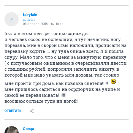
fairytale
F
activist
03 апреля 2008
brod
была в этом центре только однажды.
я человек особо не болеющий, а тут нечаянно ногу
порезала, мне в скорой швы наложили, прописали на
перевязку ходить.... ну туда ближе всего, я и пошла
сдуру. Мало того, что с меня за минутную перевязку
( с получасовым ожиданием в очереди)взяли двести
с лишним рублей, попросили заполнить анкету, в
которой мне надо указать мои доходы, так стоило
мне пройти три дома, как повязка слетела!!!!!
мне пришлось садиться на бордюрчик на улице и
самой ее перевязывать!!!!!!!
вообщем больше туда ни ногой!
ОТВЕТИТЬ
Солца