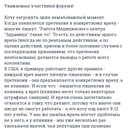
Уважаемые участники форума!
Хочу затронуть один немаловажный момент.
Когда появляется претензия к конкретному врачу -
многие пишут: "Работа Медицинского центра
"Здравица" такая-то". То есть по действиям одного
врача (иногда не по реальным действиям, а по
оценке действий, причем в более половине случаев с
последующим признанием, что претензия
необоснована), делаются выводы о работе всего
коллектива.
В США, к примеру, работают другие правила -
каждый врач имеет личную лицензию - и в случае
претензии - она предъявляется конкретному врачу, а
не клинике. И если что - лишается лицензии не
клиника, а врач (клиника несет только некоторые
штрафные санкции). И врачи очень щепетильно
относятся к тому, что делают, потому что иначе они
нигде не смогут работать - а это коту под хвост 8-12
лет учебы. У нас же ошибка врача влечет проблемы
не у него, а у клиники - мы уже несколько раз
увольняли врачей, чья репутация при проверке