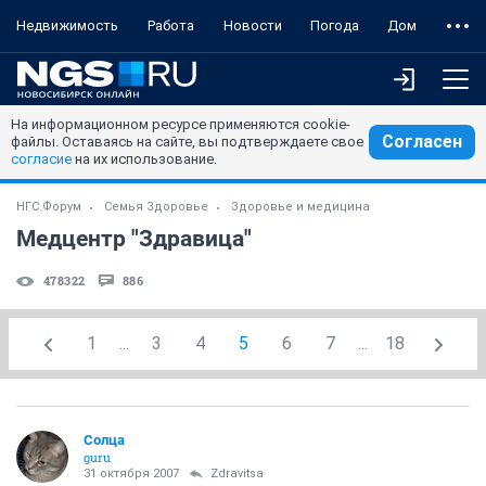
Недвижимость
Работа
Новости
Погода
Дом
На информационном ресурсе применяются cookie-
Согласен
файлы. Оставаясь на сайте, вы подтверждаете свое
согласие
на их использование.
НГС.Форум
Семья Здоровье
Здоровье и медицина
Медцентр "Здравица"
478322
886
1
...
3
4
5
6
7
...
18
Солца
guru
31 октября 2007
Zdravitsa