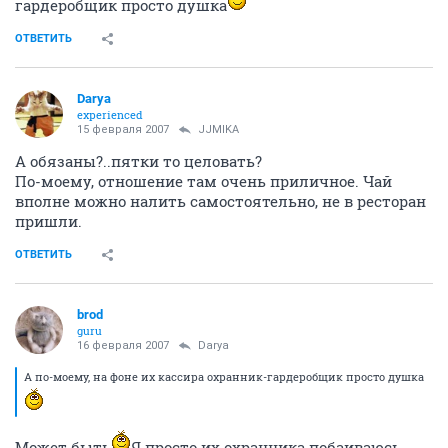
гардеробщик просто душка
ОТВЕТИТЬ
Darya
experienced
15 февраля 2007
JJMIKA
А обязаны?..пятки то целовать?
По-моему, отношение там очень приличное. Чай
вполне можно налить самостоятельно, не в ресторан
пришли.
ОТВЕТИТЬ
brod
guru
16 февраля 2007
Darya
А по-моему, на фоне их кассира охранник-гардеробщик просто душка
Может быть
Я просто их охранника побаиваюсь -