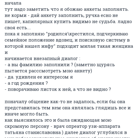
начала
тут надо заметить что я обожаю анкеты заполнять.
не корми - дай анкету заполнить, ручка есно не
пишет, капилярных купить видимо не судьба. ладно
своя есть...
пока я заполняю "родился\крестился, подчеркиваю
семейное положение вдовец, и поисковую систему в
которой нашел инфу" подходит милая такая женцина
и
начинается внезапный диалог :
- а вы фамилию заполнили ? (заметно щурясь
пытается расссмотреть мою анкету)
- да. удивлен ее интересом я
- а год рождения ?
- поворачиваю листок к ней, а что не видно ?
поначалу общение как-то не задалось, если бы она
представилась тем кем она являлась глядишь все и
иначе могло быть.
как выяснилось это и была ожидающая мою
скромную персону - врач опреатор узи-аппарата
татьяна станиславовна ) далее диалог углубился в