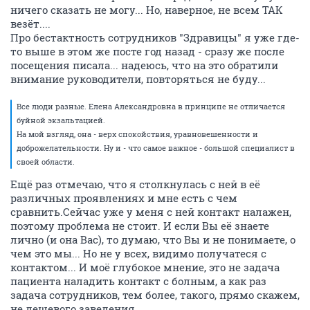
ничего сказать не могу... Но, наверное, не всем ТАК
везёт....
Про бестактность сотрудников "Здравицы" я уже где-
то выше в этом же посте год назад - сразу же после
посещения писала... надеюсь, что на это обратили
внимание руководители, повторяться не буду...
Все люди разные. Елена Александровна в принципе не отличается
буйной экзальтацией.
На мой взгляд, она - верх спокойствия, уравновешенности и
доброжелательности. Ну и - что самое важное - большой специалист в
своей области.
Ещё раз отмечаю, что я столкнулась с ней в её
различных проявлениях и мне есть с чем
сравнить.Сейчас уже у меня с ней контакт налажен,
поэтому проблема не стоит. И если Вы её знаете
лично (и она Вас), то думаю, что Вы и не понимаете, о
чем это мы... Но не у всех, видимо получатеся с
контактом... И моё глубокое мнение, это не задача
пациента наладить контакт с болным, а как раз
задача сотрудников, тем более, такого, прямо скажем,
не дешевого заведения...