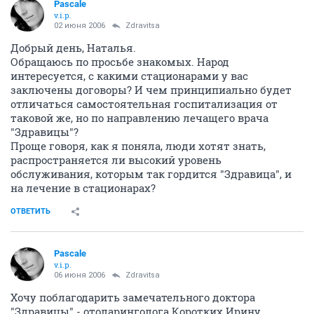
Pascale
v.i.p.
02 июня 2006
Zdravitsa
Добрый день, Наталья.
Обращаюсь по просьбе знакомых. Народ
интересуется, с какими стационарами у вас
заключены договоры? И чем принципиально будет
отличаться самостоятельная госпитализация от
таковой же, но по направлению лечащего врача
"Здравицы"?
Проще говоря, как я поняла, люди хотят знать,
распространяется ли высокий уровень
обслуживания, которым так гордится "Здравица", и
на лечение в стационарах?
ОТВЕТИТЬ
Pascale
v.i.p.
06 июня 2006
Zdravitsa
Хочу поблагодарить замечательного доктора
"Здравицы" - отоларинголога Коротких Ирину