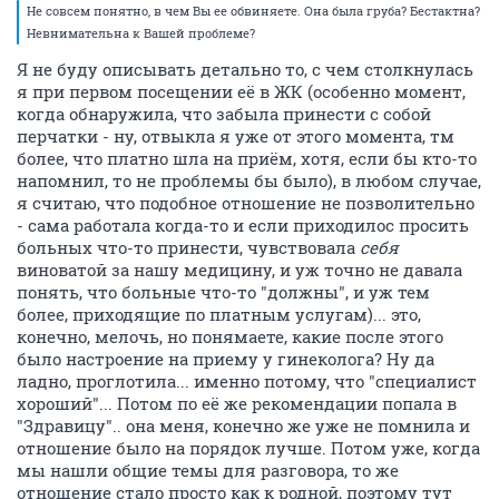
Не совсем понятно, в чем Вы ее обвиняете. Она была груба? Бестактна?
Невнимательна к Вашей проблеме?
Я не буду описывать детально то, с чем столкнулась
я при первом посещении её в ЖК (особенно момент,
когда обнаружила, что забыла принести с собой
перчатки - ну, отвыкла я уже от этого момента, тм
более, что платно шла на приём, хотя, если бы кто-то
напомнил, то не проблемы бы было), в любом случае,
я считаю, что подобное отношение не позволительно
- сама работала когда-то и если приходилос просить
больных что-то принести, чувствовала
себя
виноватой за нашу медицину, и уж точно не давала
понять, что больные что-то "должны", и уж тем
более, приходящие по платным услугам)... это,
конечно, мелочь, но понямаете, какие после этого
было настроение на приему у гинеколога? Ну да
ладно, проглотила... именно потому, что "специалист
хороший"... Потом по её же рекомендации попала в
"Здравицу".. она меня, конечно же уже не помнила и
отношение было на порядок лучше. Потом уже, когда
мы нашли общие темы для разговора, то же
отношение стало просто как к родной, поэтому тут