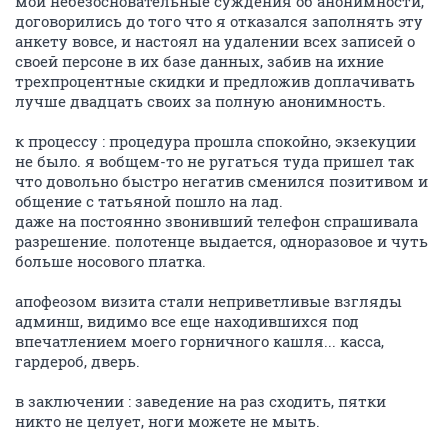
мои небезосновательные суждения об анонимности,
договорились до того что я отказался заполнять эту
анкету вовсе, и настоял на удалении всех записей о
своей персоне в их базе данных, забив на ихние
трехпроцентные скидки и предложив доплачивать
лучше двадцать своих за полную анонимность.
к процессу : процедура прошла спокойно, экзекуции
не было. я вобщем-то не ругаться туда пришел так
что довольно быстро негатив сменился позитивом и
общение с татьяной пошло на лад.
даже на постоянно звонивший телефон спрашивала
разрешение. полотенце выдается, одноразовое и чуть
больше носового платка.
апофеозом визита стали неприветливые взгляды
админш, видимо все еще находившихся под
впечатлением моего горничного кашля... касса,
гардероб, дверь.
в заключении : заведение на раз сходить, пятки
никто не целует, ноги можете не мыть.