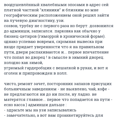
воодушевлённый хвалебными эпосами в адрес сей
платной частной "клиники" и близким ко мне
географическим расположением оной решил зайти
на лучевую диагностику, узи.
созвон, трубку не с первого раза но берут. дозвонился
до админши, записался. парковка как обычно у
бизнец-цетнров (гиморрой в хронической форме).
однако успеваю вовремя, скромная вывеска при
входе придает уверенности что я на правильном
пути, двери распахиваются и... первое впечатление
что попал во дворец ! в смысле в зимний дворец.
холодно как зимой,
угрюмый гардеробщик с вешалкой в руках, и вот я
оголен и припровожден в холл.
чисто, ремонт зачет, посторонних запахов присущих
больничным заведениям - не выявлено, чай, кофе -
не предлагаются ни до ни после, ну ладно. не
матерятся главное... первое что попадается на пути -
есно касса ) админши дальше :
- здрасьте мы на узи записывались
- замечательно, а вот вам проанкетируйтесь для