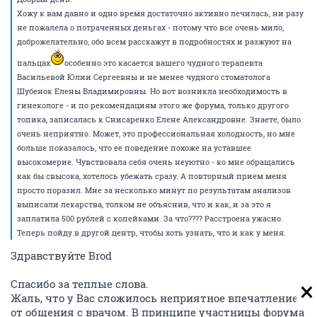
Хожу к вам давно и одно время достаточно активно лечилась, ни разу
не пожалела о потраченных деньгах - потому что все очень мило,
доброжелательно, обо всем расскажут в подробностях и разжуют на
пальцах
особенно это касается вашего чудного терапевта
Васильевой Юлии Сергеевны и не менее чудного стоматолога
Шубенок Елены Владимировны. Но вот возникла необходимость в
гинекологе - и по рекомендациям этого же форума, только другого
топика, записалась к Снисаренко Елене Александровне. Знаете, было
очень неприятно. Может, это профессиональная холодность, но мне
больше показалось, что ее поведение похоже на уставшее
высокомерие. Чувствовала себя очень неуютно - ко мне обращались
как бы свысока, хотелось убежать сразу. А повторный прием меня
просто поразил. Мне за несколько минут по результатам анализов
выписали лекарства, толком не объяснив, что и как, и за это я
заплатила 500 рублей с копейками. За что???? Расстроена ужасно.
Теперь пойду в другой центр, чтобы хоть узнать, что и как у меня.
Здравствуйте Brod
Спасибо за теплые слова.
Жаль, что у Вас сложилось неприятное впечатление
от общения с врачом. В принципе участницы форума