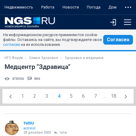
Недвижимость
Работа
Новости
Погода
Дом
На информационном ресурсе применяются cookie-
Согласен
файлы. Оставаясь на сайте, вы подтверждаете свое
согласие
на их использование.
НГС.Форум
Семья Здоровье
Здоровье и медицина
Медцентр "Здравица"
478354
886
1
2
3
4
5
6
7
...
18
TatSU
activist
28 декабря 2005
Isha