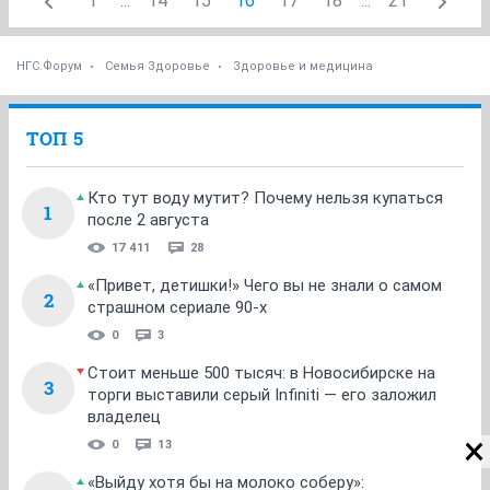
1
...
14
15
16
17
18
...
21
НГС.Форум
Семья Здоровье
Здоровье и медицина
ТОП 5
Кто тут воду мутит? Почему нельзя купаться
1
после 2 августа
17 411
28
«Привет, детишки!» Чего вы не знали о самом
2
страшном сериале 90-х
0
3
Стоит меньше 500 тысяч: в Новосибирске на
3
торги выставили серый Infiniti — его заложил
владелец
0
13
«Выйду хотя бы на молоко соберу»: