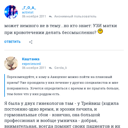
_Г_О_А_
activist
06 ноября 2011
Анонимный пользователь
может немного не в тему...но кто знает: УЗИ матки
при кровотечении делать бессмысленно?
ОТВЕТИТЬ
Каштанка
experienced
06 ноября 2011
Gerda_li
Порекомендуйте, к кому в Авиценне можно пойти на плановый
прием? Уже проходила у них лечение у других специалистов и мне
понравилось. Хочется определиться с врачом и не прыгать больше,
тем более что у них роддом есть.
Я была у двух гинекологов там - у Трейвиш (ходила
постоянно одно время, и эрозии лечила, и
гормональные сбои - конечно, она большой
профессионал и вообще умничка - добрая,
внимательная, всегда помнит своих пациентов и их