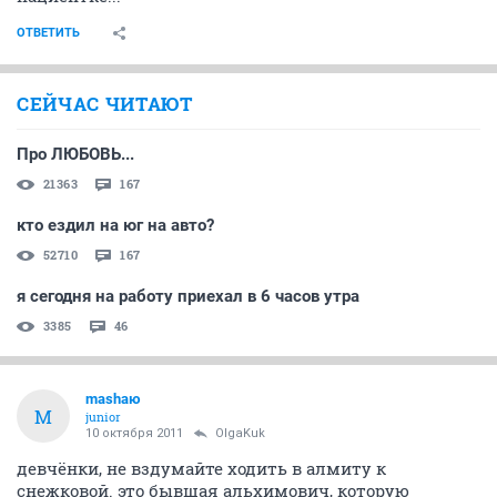
ОТВЕТИТЬ
СЕЙЧАС ЧИТАЮТ
Про ЛЮБОВЬ...
21363
167
кто ездил на юг на авто?
52710
167
я сегодня на работу приехал в 6 часов утра
3385
46
mashaю
M
junior
10 октября 2011
OlgaKuk
девчёнки, не вздумайте ходить в алмиту к
снежковой. это бывшая альхимович, которую