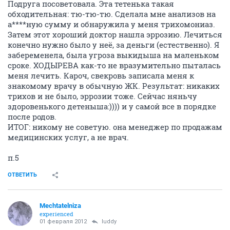
Подруга посоветовала. Эта тетенька такая
обходительная: тю-тю-тю. Сделала мне анализов на
а****ную сумму и обнаружила у меня трихомониаз.
Затем этот хороший доктор нашла эррозию. Лечиться
конечно нужно было у неё, за деньги (естественно). Я
забеременела, была угроза выкидыша на маленьком
сроке. ХОДЫРЕВА как-то не вразумительно пыталась
меня лечить. Кароч, свекровь записала меня к
знакомому врачу в обычную ЖК. Результат: никаких
трихов и не было, эррозии тоже. Сейчас няньчу
здоровенького детеныша:)))) и у самой все в порядке
после родов.
ИТОГ: никому не советую. она менеджер по продажам
медицинских услуг, а не врач.
п.5
ОТВЕТИТЬ
Mechtatelniza
experienced
01 февраля 2012
luddy