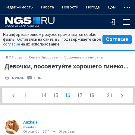
Недвижимость
Работа
Новости
Погода
Дом
На информационном ресурсе применяются cookie-
Согласен
файлы. Оставаясь на сайте, вы подтверждаете свое
согласие
на их использование.
НГС.Форум
Семья Здоровье
Здоровье и медицина
Девочки, посоветуйте хорошего гинеколога!
639494
1016
1
...
14
15
16
17
18
...
21
Anzhela
member
06 октября 2011
OliverBear