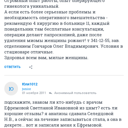
Огромный опыт работы, опыт оперирующего
гинеколога уникальный.
А если есть более серьезные проблемы и
необходимость оперативного вмешательства -
рекомендую 4 хирургию в больнице 11, каждый
понедельник там бесплатные консультации,
операции делают лапроскопией, даже после
удаления миомы женщины рожают! т 341-12-55, зав.
отделением Гончаров Олег Владимирович. Условия в
стационаре отличные.
Здоровья всем вам, милые женщины.
ОТВЕТИТЬ
Юля1012
Ю
junior
01 ноября 2011
Анонимный пользователь
подскажите, знаком ли кто-нибудь с врачом
Ефремовой Светланой Ивановной из цнмт? есть ли
хорошие отзывы? я анализы сдавала Селедцовой
Н.В., а сейчас на лечение записываться стала, а она в
декрете... вот и записали меня к Ефремовой.