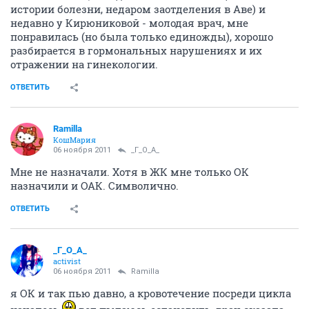
истории болезни, недаром заотделения в Аве) и
недавно у Кирюниковой - молодая врач, мне
понравилась (но была только единожды), хорошо
разбирается в гормональных нарушениях и их
отражении на гинекологии.
ОТВЕТИТЬ
Ramilla
КошМария
06 ноября 2011
_Г_О_А_
Мне не назначали. Хотя в ЖК мне только ОК
назначили и ОАК. Символично.
ОТВЕТИТЬ
_Г_О_А_
activist
06 ноября 2011
Ramilla
я ОК и так пью давно, а кровотечение посреди цикла