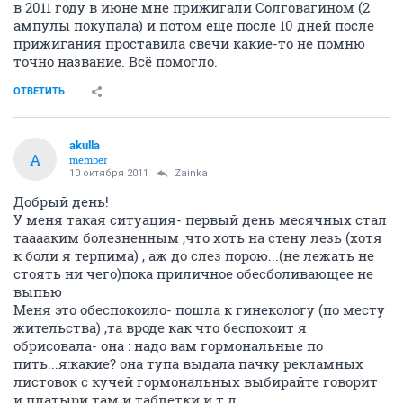
в 2011 году в июне мне прижигали Солговагином (2
ампулы покупала) и потом еще после 10 дней после
прижигания проставила свечи какие-то не помню
точно название. Всё помогло.
ОТВЕТИТЬ
akulla
A
member
10 октября 2011
Zainka
Добрый день!
У меня такая ситуация- первый день месячных стал
тааааким болезненным ,что хоть на стену лезь (хотя
к боли я терпима) , аж до слез порою...(не лежать не
стоять ни чего)пока приличное обесболивающее не
выпью
Меня это обеспокоило- пошла к гинекологу (по месту
жительства) ,та вроде как что беспокоит я
обрисовала- она : надо вам гормональные по
пить...я:какие? она тупа выдала пачку рекламных
листовок с кучей гормональных выбирайте говорит
и платыри там и таблетки и.т.д....