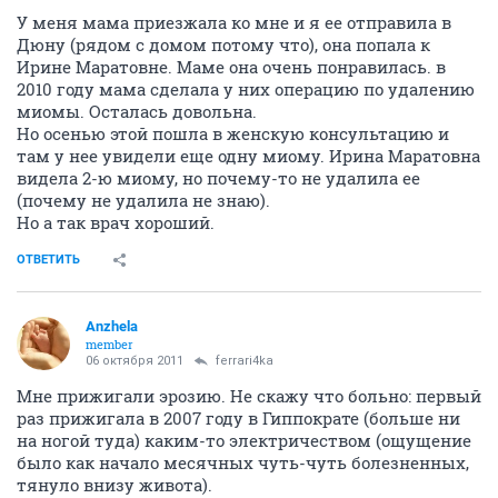
У меня мама приезжала ко мне и я ее отправила в
Дюну (рядом с домом потому что), она попала к
Ирине Маратовне. Маме она очень понравилась. в
2010 году мама сделала у них операцию по удалению
миомы. Осталась довольна.
Но осенью этой пошла в женскую консультацию и
там у нее увидели еще одну миому. Ирина Маратовна
видела 2-ю миому, но почему-то не удалила ее
(почему не удалила не знаю).
Но а так врач хороший.
ОТВЕТИТЬ
Anzhela
member
06 октября 2011
ferrari4ka
Мне прижигали эрозию. Не скажу что больно: первый
раз прижигала в 2007 году в Гиппократе (больше ни
на ногой туда) каким-то электричеством (ощущение
было как начало месячных чуть-чуть болезненных,
тянуло внизу живота).