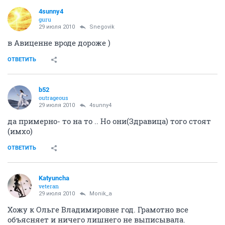
4sunny4
guru
29 июля 2010
Snegovik
в Авиценне вроде дороже )
ОТВЕТИТЬ
b52
outrageous
29 июля 2010
4sunny4
да примерно- то на то .. Но они(Здравица) того стоят
(имхо)
ОТВЕТИТЬ
Katyuncha
veteran
29 июля 2010
Monik_a
Хожу к Ольге Владимировне год. Грамотно все
объясняет и ничего лишнего не выписывала.