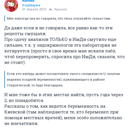
Ramilla
КошМария
01 апреля 2010
Крыска
Мне никогда она не говорила, что типа, покупайте
только
там...
Да даже если и не говорила, все равно как-то эти
рецепты смущали.
Про сдачу анализов ТОЛЬКО в ИмДи смутило еще
сильнее, т.к. у эндокринологов эта лаборатория не
котируется (просто в свое время мне искали лабу,
чтоб перепроверить, спросила про ИмДи, сказали, что
не стоит).
Если кто-нибудь может посоветовать такого специалиста (с опытом
ведения поздней беременности), принимающего в районе
Студенческой, то буду благодарна.
И мне тоже бы в этих местах найти, пусть года через
2, но понадобится.
Рассказы о том, как ведется беременность на
Киевской (там наблюдаются те, кто беременел при
помощи местных врачей), меня особо положительно
не впечатлили.