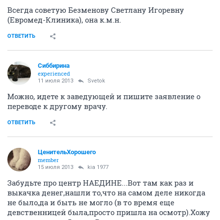
Всегда советую Безменову Светлану Игоревну
(Евромед-Клиника), она к.м.н.
ОТВЕТИТЬ
Сиббирина
experienced
11 июля 2013
Svetok
Можно, идете к заведующей и пишите заявление о
переводе к другому врачу.
ОТВЕТИТЬ
ЦенительХорошего
member
15 июля 2013
kia 1977
Забудьте про центр НАЕДИНЕ...Вот там как раз и
выкачка денег,нашли то,что на самом деле никогда
не было,да и быть не могло (в то время еще
девственницей была,просто пришла на осмотр).Хожу