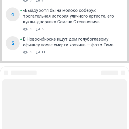
0
3
«Выйду хотя бы на молоко соберу»:
4
трогательная история уличного артиста, его
куклы-дворника Семена Степановича
0
6
В Новосибирске ищут дом голубоглазому
5
сфинксу после смерти хозяина — фото Тима
0
11
ЗНАКОМСТВА В НОВОСИБИРСКЕ
ПОГОДА В НОВОСИБИРСКЕ
ПРОБКИ В НОВОСИБИРСКЕ
ФОРУМЫ В НОВОСИБИРСКЕ
ТЕЛЕПРОГРАММА В НОВОСИБИРСКЕ
АФИША В НОВОСИБИРСКЕ
ГОРОСКОП
КУРСЫ ВАЛЮТ В НОВОСИБИРСКЕ
ТУРИЗМ В НОВОСИБИРСКЕ
ПРОМОКОДЫ В НОВОСИБИРСКЕ