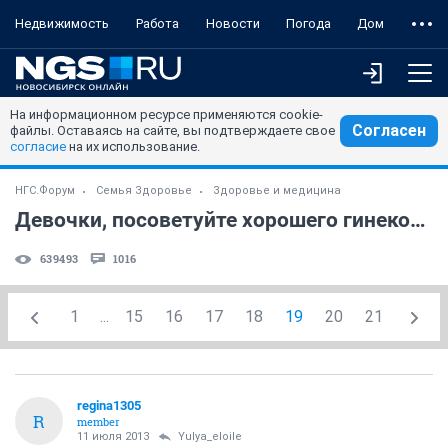
Недвижимость
Работа
Новости
Погода
Дом
На информационном ресурсе применяются cookie-
Согласен
файлы. Оставаясь на сайте, вы подтверждаете свое
согласие
на их использование.
НГС.Форум
Семья Здоровье
Здоровье и медицина
Девочки, посоветуйте хорошего гинеколога!
639493
1016
1
...
15
16
17
18
19
20
21
regina1305
R
member
11 июля 2013
Yulya_eloile