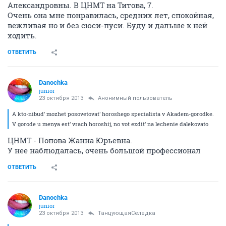
Александровны. В ЦНМТ на Титова, 7.
Очень она мне понравилась, средних лет, спокойная,
вежливая но и без сюси-пуси. Буду и дальше к ней
ходить.
ОТВЕТИТЬ
Danochka
junior
23 октября 2013
Анонимный пользователь
A kto-nibud' mozhet posovetovat' horoshego specialista v Akadem-gorodke.
V gorode u menya est' vrach horoshij, no vot ezdit' na lechenie dalekovato
ЦНМТ - Попова Жанна Юрьевна.
У нее наблюдалась, очень большой профессионал
ОТВЕТИТЬ
Danochka
junior
23 октября 2013
ТанцующаяСеледка