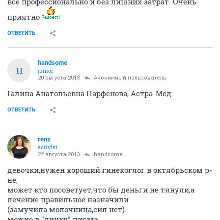
все профессионально и без лишних затрат. Очень
приятно
ОТВЕТИТЬ
handsome
H
junior
20 августа 2013
Анонимный пользователь
Галина Анатольевна Парфенова, Астра-Мед.
ОТВЕТИТЬ
renz
activist
22 августа 2013
handsome
девочки,нужен хороший гинекоглог в октябрьском р-
не,
может кто посоветует,что бы деньги не тянули,а
лечение правильное назначили
(замучила молочница,сил нет).