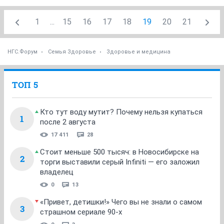
1
...
15
16
17
18
19
20
21
НГС.Форум
Семья Здоровье
Здоровье и медицина
ТОП 5
Кто тут воду мутит? Почему нельзя купаться
1
после 2 августа
17 411
28
Стоит меньше 500 тысяч: в Новосибирске на
2
торги выставили серый Infiniti — его заложил
владелец
0
13
«Привет, детишки!» Чего вы не знали о самом
3
страшном сериале 90-х