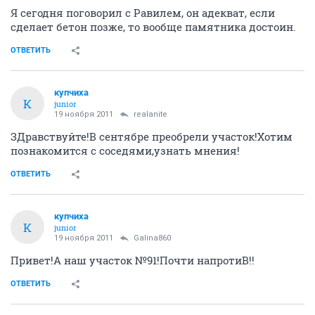
Я сегодня поговорил с Равилем, он адекват, если
сделает бетон позже, то вообще памятника достоин.
ОТВЕТИТЬ
купчиха
К
junior
19 ноября 2011
realanite
ЗДравствуйте!В сентябре преобрели участок!Хотим
познакомится с соседями,узнать мнения!
ОТВЕТИТЬ
купчиха
К
junior
19 ноября 2011
Galina860
Привет!А наш участок №91!Почти напротиВ!!
ОТВЕТИТЬ