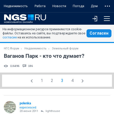
Недвижимость
Работа
Новости
Погода
Дом
На информационном ресурсе применяются cookie-
Согласен
файлы. Оставаясь на сайте, вы подтверждаете свое
согласие
на их использование.
НГС.Форум
Недвижимость
Земельный форум
Ваганов Парк - кто что думает?
116496
186
1
2
3
4
polenka
experienced
20 июня 2011
lighthouse