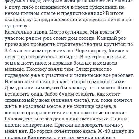
форумах люди, которые вообще не имеют отношение
к делу, либо основываются в своих суждениях, на
неком личном опыте и предположениях? В итоге
скандал, куча предположений и доводов и ничего по-
существу.
Касательно парка. Место отличное. Мы взяли 90
участок, рядом уже стоит дом соседа. Каждый раз
приезжаю проверять строительство там крутится по
3-4 машины смотрят землю. Через дорогу, ближе к
лесу тоже строительство идет. В центре поселка и
земля доступнее, и порядка больше и комаров
меньше. Поэтому взяли там. Электричество
подведено уже к участкам и технически все работает.
Насколько я понял решают вопрос с мощностями.
Дом делали зимой, чтобы к концу лета можно было
вставлять окна. Забор будем ставить, как хотят
одинаковый у всех (лицевая часть), т.к. тоже хочется
жить в красивом месте, а не скопище сараев, в
которые превращаются иногда подобные поселки.
Руководители этого дела люди вменяемые. Планы
вполне конкретные. Причин не доверять лично у
меня нет. До города объективно ехать 30-40 минут до
площади Калинина, с учетом вечной пробки у