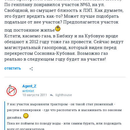
По генплану понравился участок №63, на ул.
Свободной, но смущает близость к ЛЭП. Как думаете,
это будет вредить как-то? Может лучше подобрать
подальше от нее участок? Предполагается участок
под постоянное жилье
Кстати, касаемо газа, в Бибиху и на Кубовую вроде
обещают к 2012 году тоже газ провести. Сейчас ведут
магистральный газопровод, который виден перед
перекрестом Сосновка-Кубовая. Возможно газ
реально в следующем году будет на участке!
ОТВЕТИТЬ
Agent_Z
activist
10 августа 2011
lighthouse
У нас участок выровняли трактором - он такой стал ухоженный -
рисуем планировки - где что располагать и высаживать по законам
дизайна..
Пока не поймем по поводу воды - или самим бурить, или подождать
воду от организаторов.