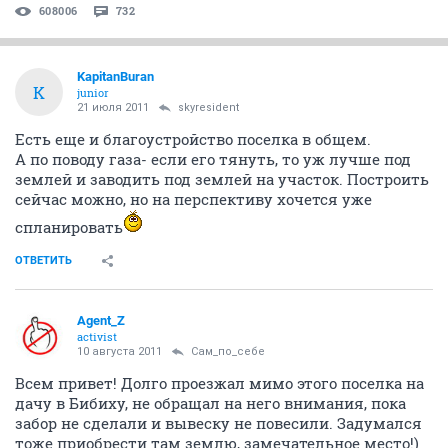
608006
732
KapitanBuran
K
junior
21 июля 2011
skyresident
Есть еще и благоустройство поселка в общем.
А по поводу газа- если его тянуть, то уж лучше под
землей и заводить под землей на участок. Построить
сейчас можно, но на перспективу хочется уже
спланировать
ОТВЕТИТЬ
Agent_Z
activist
10 августа 2011
Сам_по_себе
Всем привет! Долго проезжал мимо этого поселка на
дачу в Бибиху, не обращал на него внимания, пока
забор не сделали и вывеску не повесили. Задумался
тоже приобрести там землю, замечательное место!)