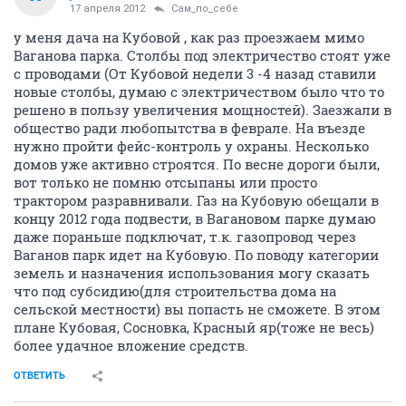
17 апреля 2012
Сам_по_себе
у меня дача на Кубовой , как раз проезжаем мимо
Ваганова парка. Столбы под электричество стоят уже
с проводами (От Кубовой недели 3 -4 назад ставили
новые столбы, думаю с электричеством было что то
решено в пользу увеличения мощностей). Заезжали в
общество ради любопытства в феврале. На въезде
нужно пройти фейс-контроль у охраны. Несколько
домов уже активно строятся. По весне дороги были,
вот только не помню отсыпаны или просто
трактором разравнивали. Газ на Кубовую обещали в
концу 2012 года подвести, в Вагановом парке думаю
даже пораньше подключат, т.к. газопровод через
Ваганов парк идет на Кубовую. По поводу категории
земель и назначения использования могу сказать
что под субсидию(для строительства дома на
сельской местности) вы попасть не сможете. В этом
плане Кубовая, Сосновка, Красный яр(тоже не весь)
более удачное вложение средств.
ОТВЕТИТЬ