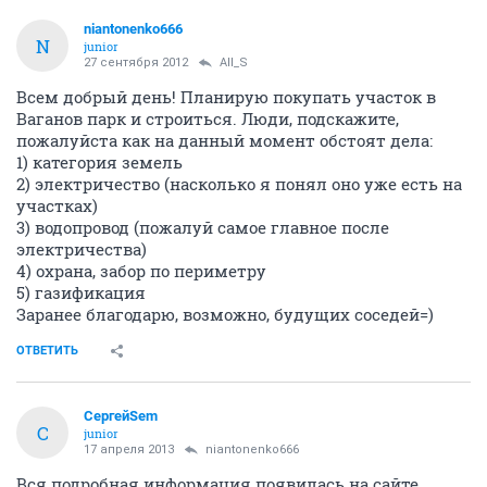
niantonenko666
N
junior
27 сентября 2012
All_S
Всем добрый день! Планирую покупать участок в
Ваганов парк и строиться. Люди, подскажите,
пожалуйста как на данный момент обстоят дела:
1) категория земель
2) электричество (насколько я понял оно уже есть на
участках)
3) водопровод (пожалуй самое главное после
электричества)
4) охрана, забор по периметру
5) газификация
Заранее благодарю, возможно, будущих соседей=)
ОТВЕТИТЬ
СергейSem
С
junior
17 апреля 2013
niantonenko666
Вся подробная информация появилась на сайте