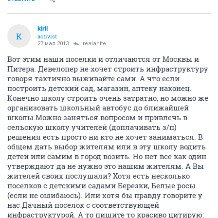
kiril
K
activist
27 мая 2013
realanite
Вот этим наши поселки и отличаются от Москвы и
Питера. Девелопер не хочет строить инфраструктуру
говоря тактично выживайте сами. А что если
построить детский сад, магазин, аптеку наконец.
Конечно школу строить очень затратно, но можно же
организовать школьный автобус до ближайшей
школы.Можно заняться вопросом и привлечь в
сельскую школу учителей (доплачивать з/п)
решения есть просто ни кто не хочет заниматься. В
общем дать выбор жителям или в эту школу водить
детей или самим в город возить. Но нет все как один
утверждают да не нужно это нашим жителям. А Вы
жителей своих послушали? Хотя есть несколько
поселков с детскими садами Березки, Белые росы
(если не ошибаюсь). Или хотя бы правду говорите у
нас Дачный поселок с соответствующей
инфраструктурой. А то пишите то красиво цитирую: