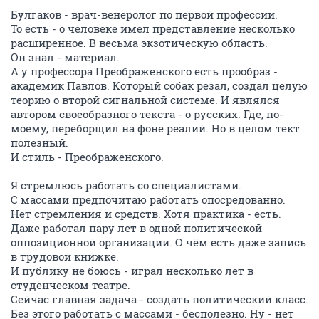
Булгаков - врач-венеролог по первой профессии.
То есть - о человеке имел представление несколько
расширенное. В весьма экзотическую область.
Он знал - материал.
А у профессора Преображенского есть прообраз -
академик Павлов. Который собак резал, создал целую
теорию о второй сигнальной системе. И являлся
автором своеобразного текста - о русских. Где, по-
моему, переборщил на фоне реалий. Но в целом тект
полезный.
И стиль - Преображенского.
Я стремлюсь работать со специалистами.
С массами предпочитаю работать опосредованно.
Нет стремления и средств. Хотя практика - есть.
Даже работал пару лет в одной политической
оппозиционной организации. О чём есть даже запись
в трудовой книжке.
И публику не боюсь - играл несколько лет в
студенческом театре.
Сейчас главная задача - создать политический класс.
Без этого работать с массами - бесполезно. Ну - нет