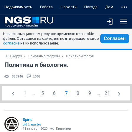
Недвижимость
Работа
Новости
Погода
Дом
На информационном ресурсе применяются cookie-
Согласен
файлы. Оставаясь на сайте, вы подтверждаете свое
согласие
на их использование.
НГС.Форум
Основные форумы
Основной форум
Политика и биология.
583946
1001
1
...
5
6
7
8
9
...
21
Spirit
old hamster
11 января 2020
Кишенев