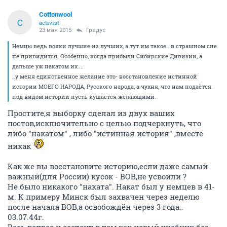
Сottonwool
С
activist
23 мая 2015
Градус
Немцы ведь вояки лучшие из лучших, а тут им такое...в страшном сне
не привидится. Особенно, когда прибыли Сибирские Дивизии, а
дальше уж накатом их....
..у меня единственное желание это- восстановление истинной
истории МОЕГО НАРОДА, Русского народа, а чухня, что нам подаётся
под видом истории пусть кушается желающими.
Простите,я выборку сделал из двух ваших
постов,исключительно с целью подчеркнуть, что
либо "накатом" , либо "истинная история" ,вместе
никак
Как же вы восстановите историю,если даже самый
важный(для России) кусок - ВОВ,не усвоили ?
Не было никакого "наката". Накат был у немцев в 41-
м. К примеру Минск был захвачен через неделю
после начала ВОВ,а освобождён через 3 года..
03.07.44г.