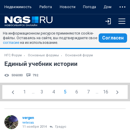
Недвижимость
Работа
Новости
Погода
Дом
На информационном ресурсе применяются cookie-
Согласен
файлы. Оставаясь на сайте, вы подтверждаете свое
согласие
на их использование.
НГС.Форум
Основные форумы
Основной форум
Единый учебник истории
506080
792
1
...
3
4
5
6
7
...
16
vergen
veteran
11 ноября 2014
Градус