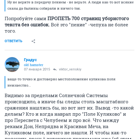
Ну не верите в передачу пением - не верьте. А люди как-то вот всякие
сказы да былины собирали и ничего так.
Попробуйте сами
ПРОПЕТЬ 700 страниц убористого
текста без ошибок.
Всё это "пение" -чепуха не более
того.
ОТВЕТИТЬ
Градус
old hamster
07 января 2015
viktor_venskiy
ваще-то точно и достоверно местоположение куликова поля
неизвестно...
Видимо за пределами Солнечной Системы
происходило, а иначе бы следы столь масштабного
сражения нашлись бы, но вот нет их. Вывод -то какой
делаем? Кто и когда наврал про "Поле Куликово" и
про Пересвета с Челубеем и про всё. Что между
реками Дон, Непрядва и Красивая Меча, на
Куликовом поле, ничего не нашли. И чтобы как-то
пояснить враньё историков придумали уже (об этом