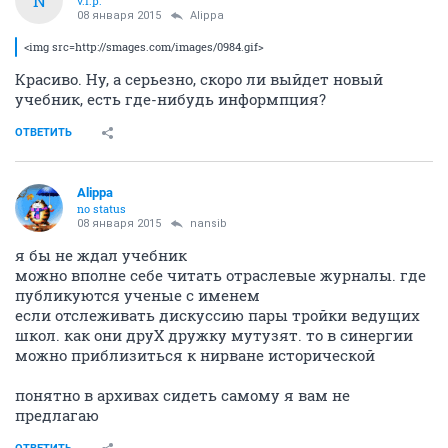
N
v.i.p.
08 января 2015
Alippa
<img src=http://smages.com/images/0984.gif>
Красиво. Ну, а серьезно, скоро ли выйдет новый
учебник, есть где-нибудь информпция?
ОТВЕТИТЬ
Alippa
no status
08 января 2015
nansib
я бы не ждал учебник
можно вполне себе читать отраслевые журналы. где
публикуются ученые с именем
если отслеживать дискуссию пары тройки ведущих
школ. как они друХ дружку мутузят. то в синергии
можно приблизиться к нирване исторической
понятно в архивах сидеть самому я вам не
предлагаю