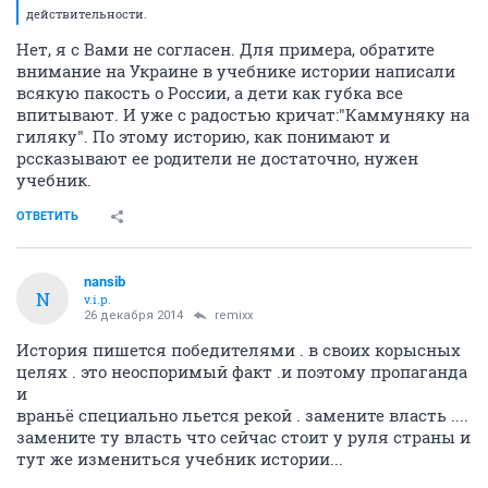
действительности.
Нет, я с Вами не согласен. Для примера, обратите
внимание на Украине в учебнике истории написали
всякую пакость о России, а дети как губка все
впитывают. И уже с радостью кричат:"Каммуняку на
гиляку". По этому историю, как понимают и
рссказывают ее родители не достаточно, нужен
учебник.
ОТВЕТИТЬ
nansib
N
v.i.p.
26 декабря 2014
remixx
История пишется победителями . в своих корысных
целях . это неоспоримый факт .и поэтому пропаганда
и
враньё специально льется рекой . замените власть ....
замените ту власть что сейчас стоит у руля страны и
тут же измениться учебник истории...