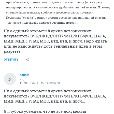
прорабатывать, поняли, что придется писать правду, (ложь сразу
народ опротестуют) а это не совсем удобно нынешней власти. Поэтому,
сначало была заминка, а сейчас и вообще страсти поутихли.
Поскольку "сказка" в види истории всеже лучше нынешней власти.
Так что не надо ждать единого учебника истории.
Ну а единый открытый архив исторических
документов? ВЧК/НКВД/ОГПУ/МГБ/КГБ/ФСБ, ЦАСА,
МИД, МВД, ГУЛАГ, МПС, итд, итп, и проч. Надо ждать
или не надо ждать? Есть гениальные идеи в этом
разрезе?
ОТВЕТИТЬ
nansib
N
v.i.p.
14 июня 2016
телепузик
Ну а единый открытый архив исторических
документов? ВЧК/НКВД/ОГПУ/МГБ/КГБ/ФСБ, ЦАСА,
МИД, МВД, ГУЛАГ, МПС, итд, итп, и проч...
Я глубоко убежден, что не все документы