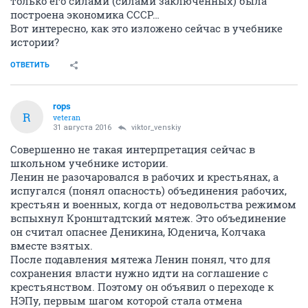
только его силами (силами заключенных) была
построена экономика СССР…
Вот интересно, как это изложено сейчас в учебнике
истории?
ОТВЕТИТЬ
rops
R
veteran
31 августа 2016
viktor_venskiy
Совершенно не такая интерпретация сейчас в
школьном учебнике истории.
Ленин не разочаровался в рабочих и крестьянах, а
испугался (понял опасность) объединения рабочих,
крестьян и военных, когда от недовольства режимом
вспыхнул Кронштадтский мятеж. Это объединение
он считал опаснее Деникина, Юденича, Колчака
вместе взятых.
После подавления мятежа Ленин понял, что для
сохранения власти нужно идти на соглашение с
крестьянством. Поэтому он объявил о переходе к
НЭПу, первым шагом которой стала отмена