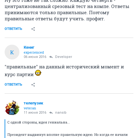
Ну это тоже не так сложно. Каждую четверть -
централизованный срезовый тест на компе. Ответы
принимаются только правильные. Поэтому
правильные ответы будут учить. профит.
ОТВЕТИТЬ
Кениг
К
experienced
06 июня 2016
Developer
"правильные" на данный исторический момент и
курс партии
ОТВЕТИТЬ
телепузик
veteran
11 июня 2016
nansib
С одной стороны, идея гениальна...
Президент выдвинул вполне правельную идею. Но когда ее начали