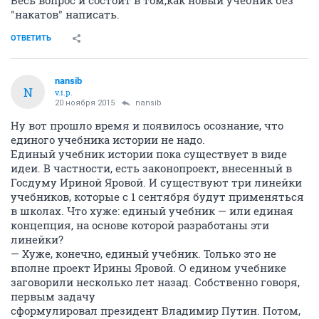
Весь вопрос и состоит в том,как новый учебник без
"накатов" написать.
ОТВЕТИТЬ
nansib
N
v.i.p.
20 ноября 2015
nansib
Ну вот прошло время и появилось осознание, что
единого учебника истории не надо.
Единый учебник истории пока существует в виде
идеи. В частности, есть законопроект, внесенный в
Госдуму Ириной Яровой. И существуют три линейки
учебников, которые с 1 сентября будут применяться
в школах. Что хуже: единый учебник — или единая
концепция, на основе которой разработаны эти
линейки?
— Хуже, конечно, единый учебник. Только это не
вполне проект Ирины Яровой. О едином учебнике
заговорили несколько лет назад. Собственно говоря,
первым задачу
сформулировал президент Владимир Путин. Потом,