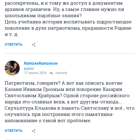
рассекречены, и к тому же доступ к документам
архивов ограничен. Ну, а самое главное нужно ли
школьникам подобные знания?
Цель учебника истории воспитывать подростающее
поколение в духе патриотизма, преданности Родине
и т. д.
ОТВЕТИТЬ
RamzesRamzesov
junior
17 июля 2016
nansib
Патриотизм, говорите? А вот как описать взятие
Казани Иваном Грозным или покорение Хазарии
Святославом Храбрым? Одной стороне российского
народа это-славные вехи, а вот другим-отнюдь...
Скульптура Клыкова в память Святославу и всё , что
случилось при построении этого памятника-
напоминание о такой вот проблеме.
ОТВЕТИТЬ