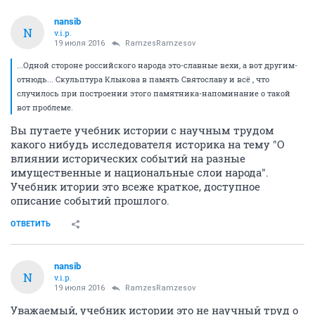
nansib
N
v.i.p.
19 июля 2016
RamzesRamzesov
...Одной стороне российского народа это-славные вехи, а вот другим-
отнюдь... Скульптура Клыкова в память Святославу и всё , что
случилось при построении этого памятника-напоминание о такой
вот проблеме.
Вы путаете учебник истории с научным трудом
какого нибудь исследователя историка на тему "О
влиянии исторических событий на разные
имущественные и национальные слои народа".
Учебник итории это всеже краткое, доступное
описание событий прошлого.
ОТВЕТИТЬ
nansib
N
v.i.p.
19 июля 2016
RamzesRamzesov
Уважаемый, учебник истории это не научный труд о