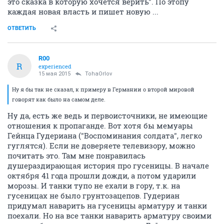
это сказка в которую хочется верить". По этопу
каждая новая власть и пишет новую ...
ОТВЕТИТЬ
R00
R
experienced
15 мая 2015
TohaOrlov
Ну я бы так не сказал, к примеру в Германии о второй мировой
говорят как было на самом деле.
Ну да, есть же ведь и первоисточники, не имеющие
отношения к пропаганде. Вот хотя бы мемуары
Гейнца Гудериана ("Воспоминания солдата", легко
гуглятся). Если не доверяете телевизору, можно
почитать это. Там мне понравилась
душераздирающая история про гусеницы. В начале
октября 41 года прошли дожди, а потом ударили
морозы. И танки тупо не ехали в гору, т.к. на
гусеницах не было грунтозацепов. Гудериан
придумал наварить на гусеницы арматуру и танки
поехали. Но на все танки наварить арматуру своими