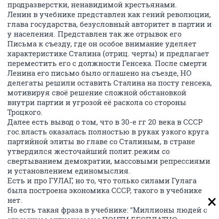
продразверстки, ненавидимой крестьянами.
Ленин в учебнике представлен как гений революции,
глава государства, безусловный авторитет в партии и
у населения. Представлен так же отрывок его
Письма к съезду, где он особое внимание уделяет
характеристике Сталина (отриц. черты) и предлагает
переместить его с должности Генсека. После смерти
Ленина его письмо было оглашено на съезде, НО
делегаты решили оставить Сталина на посту генсека,
мотивируя своё решение сложной обстановкой
внутри партии и угрозой её раскола со стороны
Троцкого.
Далее есть вывод о том, что в 30-е гг 20 века в СССР
гос.власть оказалась полностью в руках узкого круга
партийной элиты во главе со Сталиным, в стране
утвердился жесточайший полит.режим со
свертыванием демократии, массовыми репрессиями
и установлением единомыслия.
Есть и про ГУЛАГ, но то, что только силами Гулага
была построена экономика СССР, такого в учебнике
нет.
Но есть такая фраза в учебнике: "Миллионы людей с