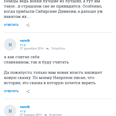
Немцы ведь вояки лучшие из лучших, а тут им
такое...в страшном сне не привидится. Особенно,
когда прибыли Сибирские Дивизии, а дальше уж
накатом их....
ОТВЕТИТЬ
nansib
N
v.i.p.
27 декабря 2014
TohaOrlov
я как считал себя
славянином, так и буду считать
Да пожалусто, только вам новая власть напишет
новую сказку. По моему Напрлеон писал, что
история, это сказка в которую хочется верить.
ОТВЕТИТЬ
nansib
N
v.i.p.
07 января 2015
kcarman