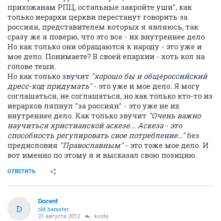
прихожанам РПЦ, остальные закройте уши", как
только иерархи церкви перестанут говорить за
россиян, представителем которых я являюсь, так
сразу же я поверю, что это все - их внутреннее дело.
Но как только они обращаются к народу - это уже и
мое дело. Понимаете? В своей епархии - хоть кол на
голове теши.
Но как только звучит
"хорошо бы и общероссийский
дресс-код придумать"
- это уже и мое дело. Я могу
соглашаться, не соглашаться, но как только кто-то из
иерархов ляпнул "за россиян" - это уже не их
внутреннее дело. Как только звучит
"Очень важно
научиться христианской аскезе... Аскеза - это
способность регулировать свое потребление…"
без
предисловия
"Православным"
- это тоже мое дело. И
вот именно по этому я и высказал свою позицию.
ОТВЕТИТЬ
Docent
D
old hamster
21 августа 2012
kosta