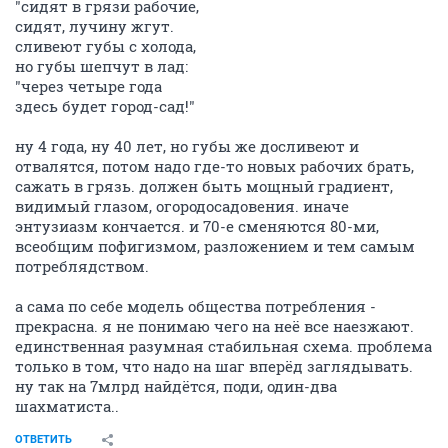
"сидят в грязи рабочие,
сидят, лучину жгут.
сливеют губы с холода,
но губы шепчут в лад:
"через четыре года
здесь будет город-сад!"
ну 4 года, ну 40 лет, но губы же досливеют и
отвалятся, потом надо где-то новых рабочих брать,
сажать в грязь. должен быть мощный градиент,
видимый глазом, огородосадовения. иначе
энтузиазм кончается. и 70-е сменяются 80-ми,
всеобщим пофигизмом, разложением и тем самым
потреблядством.
а сама по себе модель общества потребления -
прекрасна. я не понимаю чего на неё все наезжают.
единственная разумная стабильная схема. проблема
только в том, что надо на шаг вперёд заглядывать.
ну так на 7млрд найдётся, поди, один-два
шахматиста..
ОТВЕТИТЬ