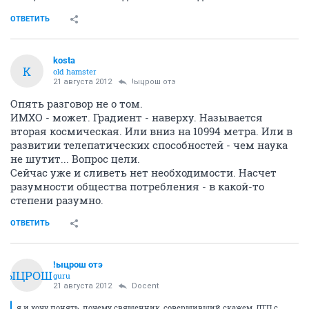
ОТВЕТИТЬ
kosta
K
old hamster
21 августа 2012
!ыцрош отэ
Опять разговор не о том.
ИМХО - может. Градиент - наверху. Называется
вторая космическая. Или вниз на 10994 метра. Или в
развитии телепатических способностей - чем наука
не шутит... Вопрос цели.
Сейчас уже и сливеть нет необходимости. Насчет
разумности общества потребления - в какой-то
степени разумно.
ОТВЕТИТЬ
!ыцрош отэ
!ЫЦРОШ
guru
21 августа 2012
Docent
я и хочу понять, почему священник, совершивший скажем, ДТП с