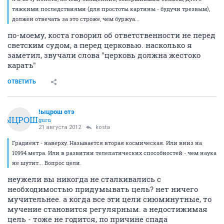
тяжкими последствиями (для простоты картины - будучи трезвым),
должен отвечать за это строже, чем буржуа...
по-моему, коста говорил об ответственности не перед
светским судом, а перед церковью. насколько я
заметил, звучали слова "церковь должна жестоко
карать"
ОТВЕТИТЬ
!ыцрош отэ
!ЫЦРОШ
guru
21 августа 2012
kosta
Градиент - наверху. Называется вторая космическая. Или вниз на
10994 метра. Или в развитии телепатических способностей - чем наука
не шутит... Вопрос цели.
неужели вы никогда не сталкивались с
необходимостью придумывать цель? нет ничего
мучительнее. а когда все эти цели сиюминутные, то
мучение становится регулярным. а недостижимая
цель - тоже не годится, по причине спада