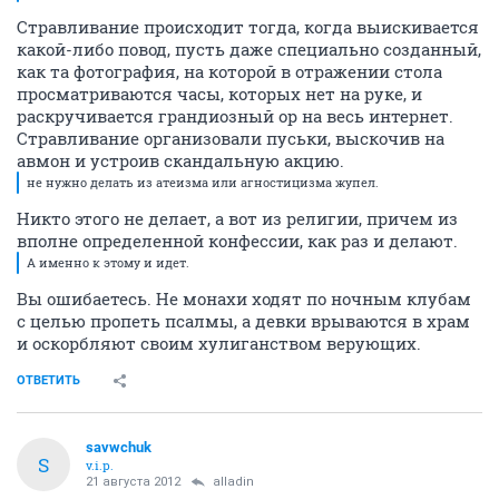
Стравливание происходит тогда, когда выискивается
какой-либо повод, пусть даже специально созданный,
как та фотография, на которой в отражении стола
просматриваются часы, которых нет на руке, и
раскручивается грандиозный ор на весь интернет.
Стравливание организовали пуськи, выскочив на
авмон и устроив скандальную акцию.
не нужно делать из атеизма или агностицизма жупел.
Никто этого не делает, а вот из религии, причем из
вполне определенной конфессии, как раз и делают.
А именно к этому и идет.
Вы ошибаетесь. Не монахи ходят по ночным клубам
с целью пропеть псалмы, а девки врываются в храм
и оскорбляют своим хулиганством верующих.
ОТВЕТИТЬ
savwchuk
S
v.i.p.
21 августа 2012
alladin