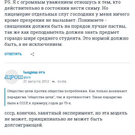
PS. Я с огромным уважением отношусь к тем, кто
действительно в состоянии нести схиму. Но
лицемерие отдельных слуг господних у меня ничего
кроме презрения не вызывает. Понимаете -
священник должен быть на порядок лучше паствы,
так же как преподаватель должен знать предмет
гораздо шире среднего студента. Это нормой должно
быть, а не исключением.
ОТВЕТИТЬ
!ыцрош отэ
!ЫЦРОШ
guru
21 августа 2012
kosta
Общество цели против общества потребления. Как только возникает
парадигма "общества цели", так и противостоит. Такая парадигма
была в СССР, к примеру, годов до 70-х.
ссср, конечно, занятный эксперимент, но эта модель
не может, принципиально не может быть
долгоиграющей.