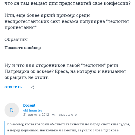
что он там вещает для представитей свое конфессии?
Или, еще более яркий пример: среди
неопротестантских сект весьма популярна "теология
процветания"
Образчик:
Показать спойлер
Ну и что для сторонников такой "теологии" речи
Патриарха об аскезе? Ересь, на которую и внимания
обращать не стоит.
ОТВЕТИТЬ
Docent
D
old hamster
21 августа 2012
!ыцрош отэ
по-моему, коста говорил об ответственности не перед светским судом,
а перед церковью. насколько я заметил, звучали слова "церковь