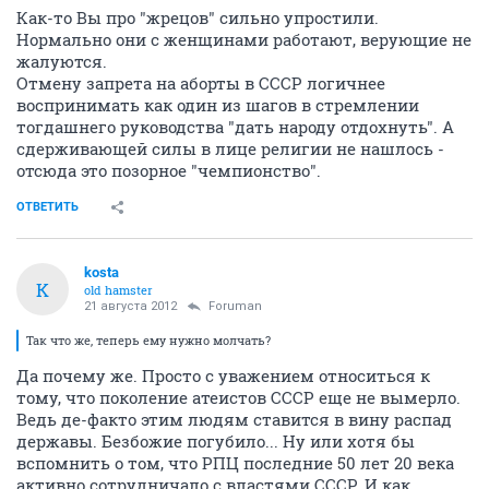
Как-то Вы про "жрецов" сильно упростили.
Нормально они с женщинами работают, верующие не
жалуются.
Отмену запрета на аборты в СССР логичнее
воспринимать как один из шагов в стремлении
тогдашнего руководства "дать народу отдохнуть". А
сдерживающей силы в лице религии не нашлось -
отсюда это позорное "чемпионство".
ОТВЕТИТЬ
kosta
K
old hamster
21 августа 2012
Foruman
Так что же, теперь ему нужно молчать?
Да почему же. Просто с уважением относиться к
тому, что поколение атеистов СССР еще не вымерло.
Ведь де-факто этим людям ставится в вину распад
державы. Безбожие погубило... Ну или хотя бы
вспомнить о том, что РПЦ последние 50 лет 20 века
активно сотрудничало с властями СССР. И как