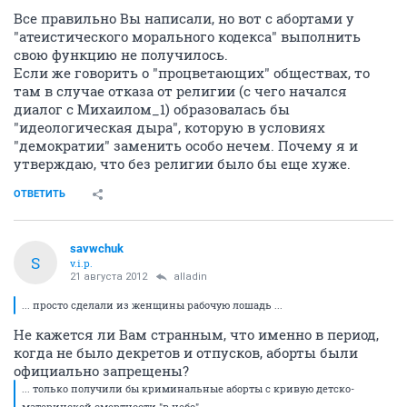
Все правильно Вы написали, но вот с абортами у
"атеистического морального кодекса" выполнить
свою функцию не получилось.
Если же говорить о "процветающих" обществах, то
там в случае отказа от религии (с чего начался
диалог с Михаилом_1) образовалась бы
"идеологическая дыра", которую в условиях
"демократии" заменить особо нечем. Почему я и
утверждаю, что без религии было бы еще хуже.
ОТВЕТИТЬ
savwchuk
S
v.i.p.
21 августа 2012
alladin
... просто сделали из женщины рабочую лошадь ...
Не кажется ли Вам странным, что именно в период,
когда не было декретов и отпусков, аборты были
официально запрещены?
... только получили бы криминальные аборты с кривую детско-
материнской смертности "в небо"...