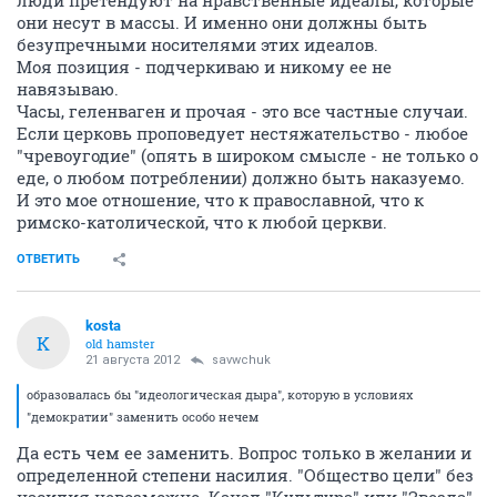
люди претендуют на нравственные идеалы, которые
они несут в массы. И именно они должны быть
безупречными носителями этих идеалов.
Моя позиция - подчеркиваю и никому ее не
навязываю.
Часы, геленваген и прочая - это все частные случаи.
Если церковь проповедует нестяжательство - любое
"чревоугодие" (опять в широком смысле - не только о
еде, о любом потреблении) должно быть наказуемо.
И это мое отношение, что к православной, что к
римско-католической, что к любой церкви.
ОТВЕТИТЬ
kosta
K
old hamster
21 августа 2012
savwchuk
образовалась бы "идеологическая дыра", которую в условиях
"демократии" заменить особо нечем
Да есть чем ее заменить. Вопрос только в желании и
определенной степени насилия. "Общество цели" без