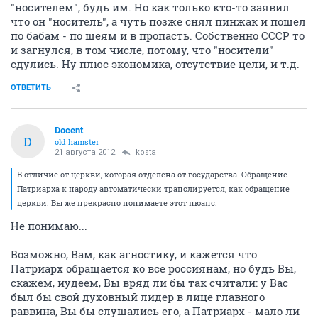
"носителем", будь им. Но как только кто-то заявил
что он "носитель", а чуть позже снял пинжак и пошел
по бабам - по шеям и в пропасть. Собственно СССР то
и загнулся, в том числе, потому, что "носители"
сдулись. Ну плюс экономика, отсутствие цели, и т.д.
ОТВЕТИТЬ
Docent
D
old hamster
21 августа 2012
kosta
В отличие от церкви, которая отделена от государства. Обращение
Патриарха к народу автоматически транслируется, как обращение
церкви. Вы же прекрасно понимаете этот нюанс.
Не понимаю...
Возможно, Вам, как агностику, и кажется что
Патриарх обращается ко все россиянам, но будь Вы,
скажем, иудеем, Вы вряд ли бы так считали: у Вас
был бы свой духовный лидер в лице главного
раввина, Вы бы слушались его, а Патриарх - мало ли