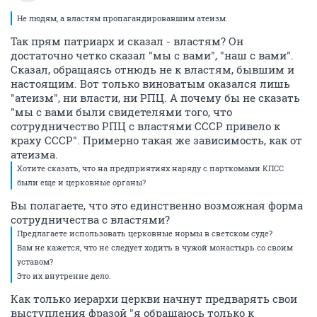
Не людям, а властям пропагандировавшим атеизм.
Так прям патриарх и сказал - властям? Он
достаточно четко сказал "мы с вами", "наш с вами".
Сказал, обращаясь отнюдь не к властям, бывшим и
настоящим. Вот только виноватым оказался лишь
"атеизм", ни власти, ни РПЦ. А почему бы не сказать
"мы с вами были свидетелями того, что
сотрудничество РПЦ с властями СССР привело к
краху СССР". Примерно такая же зависимость, как от
атеизма.
Хотите сказать, что на предприятиях наряду с парткомами КПСС
были еще и церковные органы?
Вы полагаете, что это единственно возможная форма
сотрудничества с властями?
Предлагаете использовать церковные нормы в светском суде?
Вам не кажется, что не следует ходить в чужой монастырь со своим
уставом?
Это их внутренне дело.
Как только иерархи церкви начнут предварять свои
выступления фразой "я обращаюсь только к