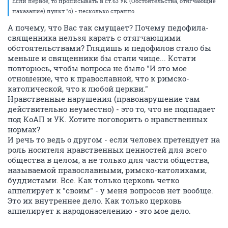
Если первое, то прописывать в ст.63 УК (Обстоятельства, отягчающие
наказание) пункт "о) - несколько странно
А почему, что Вас так смущает? Почему педофила-
священника нельзя карать с отягчающими
обстоятельствами? Глядишь и педофилов стало бы
меньше и священники бы стали чище... Кстати
повторюсь, чтобы вопроса не было "И это мое
отношение, что к православной, что к римско-
католической, что к любой церкви."
Нравственные нарушения (правонарушение там
действительно неуместно) - это то, что не подпадает
под КоАП и УК. Хотите поговорить о нравственных
нормах?
И речь то ведь о другом - если человек претендует на
роль носителя нравственных ценностей для всего
общества в целом, а не только для части общества,
называемой православными, римско-католиками,
буддистами. Все. Как только церковь четко
аппелирует к "своим" - у меня вопросов нет вообще.
Это их внутреннее дело. Как только церковь
аппелирует к народонаселению - это мое дело.