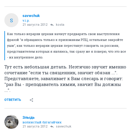
savwchuk
S
v.i.p.
21 августа 2012
kosta
Как только иерархи церкви начнут предварять свои выступления
фразой "я обращаюсь только к прихожанам РПЦ, остальные закройте
уши", как только иерархи церкви перестанут говорить за россиян,
представителем которых я являюсь, так сразу же я поверю, что это все
- их внутреннее дело.
Тут есть небольшая деталь. Неэтично звучит именно
сочетание "если ты священник, значит обязан ...".
Представляете, заваливает к Вам слесарь и говорит:
"раз Вы - преподаватель химии, значит Вы должны
...".
ОТВЕТИТЬ
Злыдь
волнистый бугагайчик
21 августа 2012
savwchuk