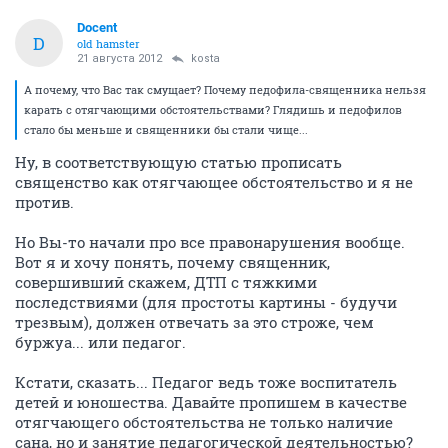
Docent
D
old hamster
21 августа 2012
kosta
А почему, что Вас так смущает? Почему педофила-священника нельзя
карать с отягчающими обстоятельствами? Глядишь и педофилов
стало бы меньше и священники бы стали чище...
Ну, в соответствующую статью прописать
священство как отягчающее обстоятельство и я не
против.
Но Вы-то начали про все правонарушения вообще.
Вот я и хочу понять, почему священник,
совершивший скажем, ДТП с тяжкими
последствиями (для простоты картины - будучи
трезвым), должен отвечать за это строже, чем
буржуа... или педагог.
Кстати, сказать... Педагог ведь тоже воспитатель
детей и юношества. Давайте пропишем в качестве
отягчающего обстоятельства не только наличие
сана, но и занятие педагогической деятельностью?