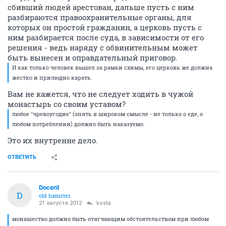
сбивший людей арестован, дальше пусть с ним
разбираются правоохранительные органы, для
которых он простой гражданин, а церковь пусть с
ним разбирается после суда, в зависимости от его
решения - ведь наряду с обвинительным может
быть вынесен и оправдательный приговор.
И как только человек вышел за рамки схимы, его церковь же должна
жестко и прилюдно карать.
Вам не кажется, что не следует ходить в чужой
монастырь со своим уставом?
любое "чревоугодие" (опять в широком смысле - не только о еде, о
любом потреблении) должно быть наказуемо.
Это их внутренне дело.
ОТВЕТИТЬ
Docent
D
old hamster
21 августа 2012
kosta
монашество должно быть отягчающим обстоятельством при любом