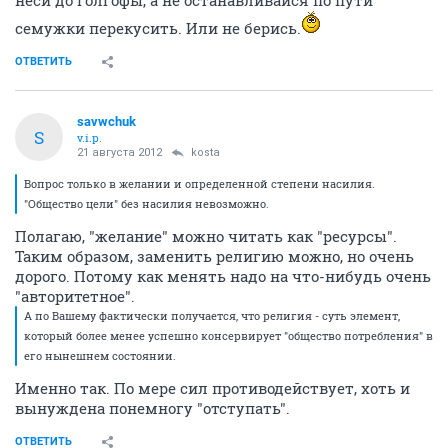
неси до Голгофы, а не останавливайся по пути
семужки перекусить. Или не берись.
ОТВЕТИТЬ
savwchuk
S
v.i.p.
21 августа 2012
kosta
Вопрос только в желании и определенной степени насилия.
"Общество цели" без насилия невозможно.
Полагаю, "желание" можно читать как "ресурсы".
Таким образом, заменить религию можно, но очень
дорого. Потому как менять надо на что-нибудь очень
"авторитетное".
А по Вашему фактически получается, что религия - суть элемент,
который более менее успешно консервирует "общество потребления" в
его нынешнем состоянии.
Именно так. По мере сил противодействует, хоть и
вынуждена понемногу "отступать".
ОТВЕТИТЬ