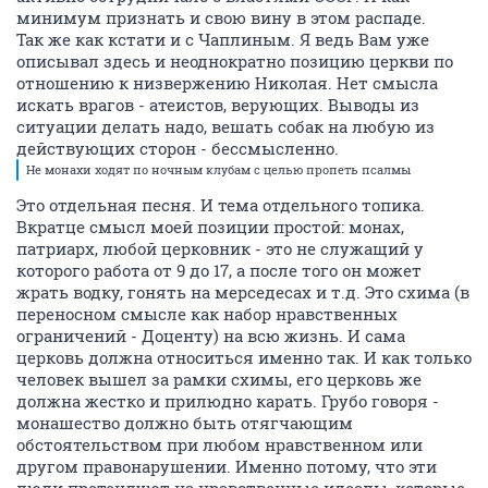
минимум признать и свою вину в этом распаде.
Так же как кстати и с Чаплиным. Я ведь Вам уже
описывал здесь и неоднократно позицию церкви по
отношению к низвержению Николая. Нет смысла
искать врагов - атеистов, верующих. Выводы из
ситуации делать надо, вешать собак на любую из
действующих сторон - бессмысленно.
Не монахи ходят по ночным клубам с целью пропеть псалмы
Это отдельная песня. И тема отдельного топика.
Вкратце смысл моей позиции простой: монах,
патриарх, любой церковник - это не служащий у
которого работа от 9 до 17, а после того он может
жрать водку, гонять на мерседесах и т.д. Это схима (в
переносном смысле как набор нравственных
ограничений - Доценту) на всю жизнь. И сама
церковь должна относиться именно так. И как только
человек вышел за рамки схимы, его церковь же
должна жестко и прилюдно карать. Грубо говоря -
монашество должно быть отягчающим
обстоятельством при любом нравственном или
другом правонарушении. Именно потому, что эти