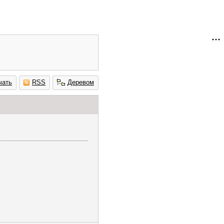
чать
RSS
Деревом