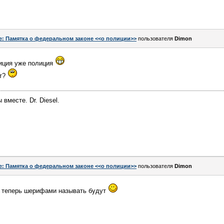
e: Памятка о федеральном законе <<о полиции>>
пользователя
Dimon
лиция уже полиция
ет?
вместе. Dr. Diesel.
e: Памятка о федеральном законе <<о полиции>>
пользователя
Dimon
в теперь шерифами называть будут