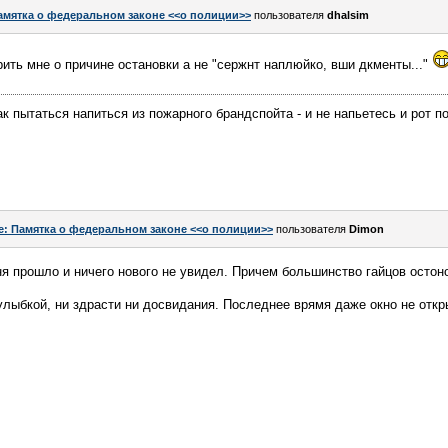
амятка о федеральном законе <<о полиции>>
пользователя
dhalsim
ить мне о причине остановки а не "сержнт наплюйко, вши дкменты..."
к пытаться напиться из пожарного брандспойта - и не напьетесь и рот п
e: Памятка о федеральном законе <<о полиции>>
пользователя
Dimon
ня прошло и ничего нового не увидел. Причем большинство гайцов остоно
улыбкой, ни здрасти ни досвидания. Последнее врямя даже окно не отк