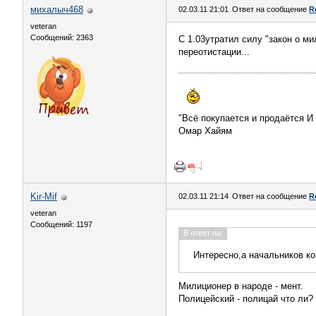
михалыч468
02.03.11 21:01
Ответ на сообщение
R
veteran
Сообщений: 2363
С 1.03утратил силу "закон о м
переотистации...
"Всё покупается и продаётся И
Омар Хайям
Kir-Mif
02.03.11 21:14
Ответ на сообщение
R
veteran
Сообщений: 1197
В ответ на:
Интересно,а начальников к
Милиционер в народе - мент.
Полицейский - полицай что ли?