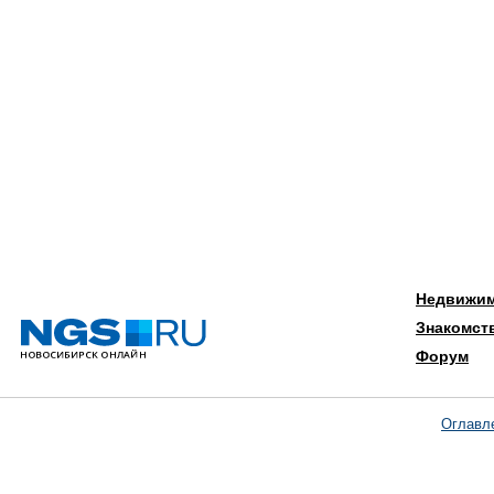
Недвижи
Знакомст
Форум
Оглавл