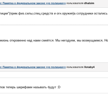
e: Памятка о федеральном законе <<о полиции>>
пользователя
dhalsim
илиции"(прим.физ.силы,спец.средств и огн.оружия)а сотрудники осталис
 жизнь откровенно над нами смеётся. Мы негодуем, мы возмущаемся, Но
e: Памятка о федеральном законе <<о полиции>>
пользователя
Xotaby4
опов теперь шерифами называть будут :D