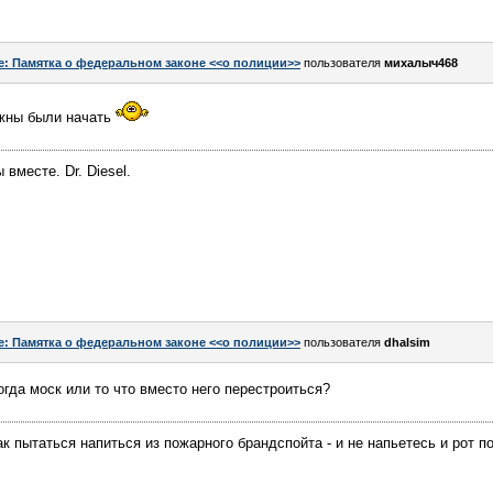
e: Памятка о федеральном законе <<о полиции>>
пользователя
михалыч468
лжны были начать
вместе. Dr. Diesel.
e: Памятка о федеральном законе <<о полиции>>
пользователя
dhalsim
когда моск или то что вместо него перестроиться?
к пытаться напиться из пожарного брандспойта - и не напьетесь и рот п