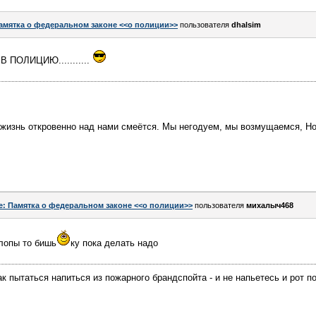
амятка о федеральном законе <<о полиции>>
пользователя
dhalsim
ПОЛИЦИЮ...........
 жизнь откровенно над нами смеётся. Мы негодуем, мы возмущаемся, Но
e: Памятка о федеральном законе <<о полиции>>
пользователя
михалыч468
илопы то бишь
ку пока делать надо
к пытаться напиться из пожарного брандспойта - и не напьетесь и рот п