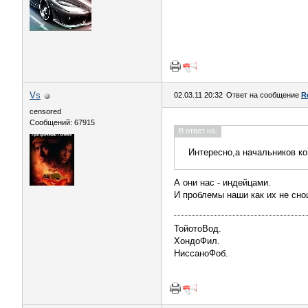
Vs
02.03.11 20:32
Ответ на сообщение
R
censored
Сообщений: 67915
В ответ на:
Интересно,а начальников к
А они нас - индейцами.
И проблемы наши как их не сно
ТойотоВод.
ХондоФил.
НиссаноФоб.