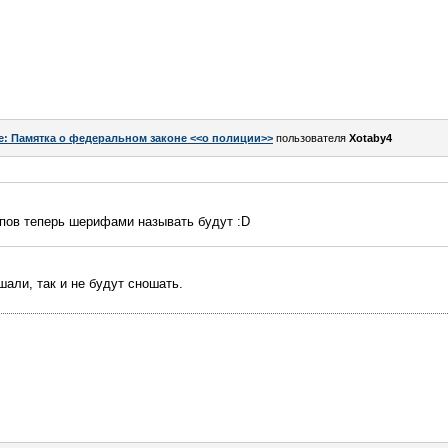
e: Памятка о федеральном законе <<о полиции>>
пользователя
Xotaby4
опов теперь шерифами называть будут :D
шали, так и не будут сношать.