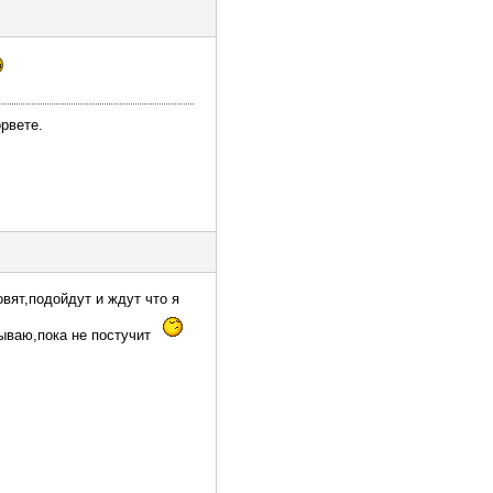
орвете.
вят,подойдут и ждут что я
рываю,пока не постучит