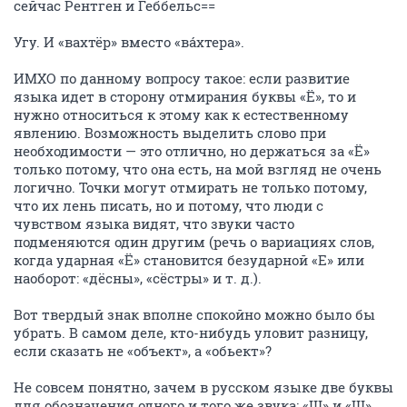
сейчас Рентген и Геббельс==
Угу. И «вахтёр» вместо «вáхтера».
ИМХО по данному вопросу такое: если развитие
языка идет в сторону отмирания буквы «Ё», то и
нужно относиться к этому как к естественному
явлению. Возможность выделить слово при
необходимости — это отлично, но держаться за «Ё»
только потому, что она есть, на мой взгляд не очень
логично. Точки могут отмирать не только потому,
что их лень писать, но и потому, что люди с
чувством языка видят, что звуки часто
подменяются один другим (речь о вариациях слов,
когда ударная «Ё» становится безударной «Е» или
наоборот: «дёсны», «сёстры» и т. д.).
Вот твердый знак вполне спокойно можно было бы
убрать. В самом деле, кто-нибудь уловит разницу,
если сказать не «объект», а «обьект»?
Не совсем понятно, зачем в русском языке две буквы
для обозначения одного и того же звука: «Ш» и «Щ»,