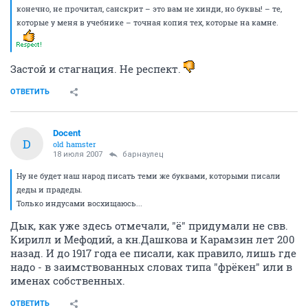
конечно, не прочитал, санскрит – это вам не хинди, но буквы! – те,
которые у меня в учебнике – точная копия тех, которые на камне.
Застой и стагнация. Не респект.
ОТВЕТИТЬ
Docent
D
old hamster
18 июля 2007
барнаулец
Ну не будет наш народ писать теми же буквами, которыми писали
деды и прадеды.
Только индусами восхищаюсь...
Дык, как уже здесь отмечали, "ё" придумали не свв.
Кирилл и Мефодий, а кн.Дашкова и Карамзин лет 200
назад. И до 1917 года ее писали, как правило, лишь где
надо - в заимствованных словах типа "фрёкен" или в
именах собственных.
ОТВЕТИТЬ