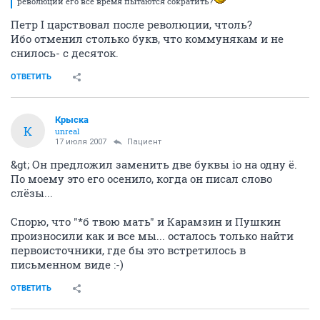
революции его все время пытаются сократить?
Петр I царствовал после революции, чтоль?
Ибо отменил столько букв, что коммунякам и не
снилось- с десяток.
ОТВЕТИТЬ
Крыска
К
unreal
17 июля 2007
Пациент
&gt; Он предложил заменить две буквы io на одну ё.
По моему это его осенило, когда он писал слово
слёзы...
Спорю, что "*б твою мать" и Карамзин и Пушкин
произносили как и все мы... осталось только найти
первоисточники, где бы это встретилось в
письменном виде :-)
ОТВЕТИТЬ