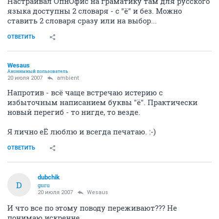
Настраивал ОпнОфис на граматику там для русского
языка доступны 2 словаря - с "ё" и без. Можно
ставить 2 словаря сразу или на выбор...
ОТВЕТИТЬ
Wesaus
Анонимный пользователь
20 июля 2007
ambient
Напротив - всё чаще встречаю истерию с
избыточным написанием буквы "ё". Практически
новый перегиб - то нигде, то везде.
Я лично еЁ люблю и всегда печатаю. :-)
ОТВЕТИТЬ
dubchik
D
guru
20 июля 2007
Wesaus
И что все по этому поводу переживают??? Не
понимаю искренне...