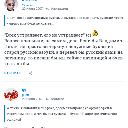
veteran
20 июля 2007
барнаулец
а вот , когда латинскими буквами пытаешься написать русский текст,
- лично мне букв не хватает.
"Всех устраивает, его не устраивает" (с)
Вопрос привычки, на самом деле. Если бы Владимир
Ильич не просто вычеркнул ненужные буквы из
старой русской азбуки, а перевел бы русский язык на
латиницу, то писали бы мы сейчас латиницей и букв
хватало бы.
ОТВЕТИТЬ
tpi
guru
20 июля 2007
ambient
А также я обновил Файрфокс, здесь автопроверка орфографии в
текстовом поле, и что бы вы думали ... буква "ё" априори считается
ошибкой