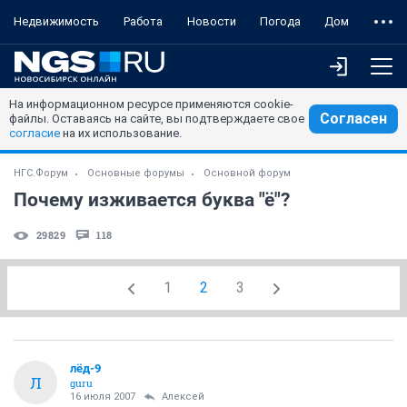
Недвижимость
Работа
Новости
Погода
Дом
На информационном ресурсе применяются cookie-
Согласен
файлы. Оставаясь на сайте, вы подтверждаете свое
согласие
на их использование.
НГС.Форум
Основные форумы
Основной форум
Почему изживается буква "ё"?
29829
118
1
2
3
лёд-9
Л
guru
16 июля 2007
Aлексей