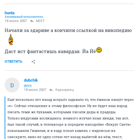
hunta
Анонимный пользователь
18 июля 2007
MIST
Начали за здариве а кончили ссылкой на викопедию
Даст ист фантастишь кавардак. Йа Йё
ОТВЕТИТЬ
dubchik
D
guru
18 июля 2007
барнаулец
Ещё несколько лет назад всерьёз задевало то, что ёжиков пишут через
«е». Сейчас отношение к этому философское: Ну не будет наш народ
писать теми же буквами, которыми писали деды и прадеды.
Только индусами восхищаюсь: немного изучал язык хинди, так вот,
был такой случай, в телевизоре в передаче наподобие «Вокруг Света»
показывали Гималаи, и в кадр попал камень с надписью на
санскрите, явно не одну сотню лет назад выбитой на нём, текст,