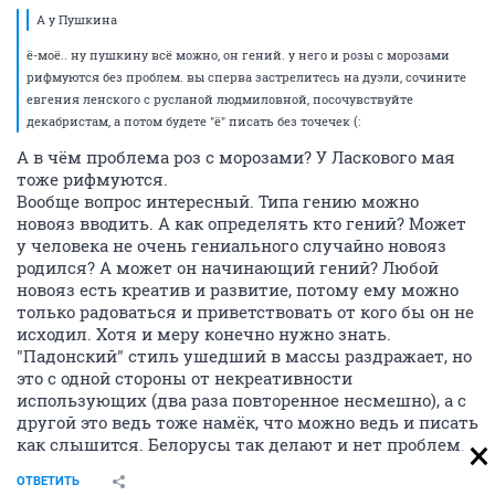
А у Пушкина
ё-моё.. ну пушкину всё можно, он гений. у него и розы с морозами
рифмуются без проблем. вы сперва застрелитесь на дуэли, сочините
евгения ленского с русланой людмиловной, посочувствуйте
декабристам, а потом будете "ё" писать без точечек (:
А в чём проблема роз с морозами? У Ласкового мая
тоже рифмуются.
Вообще вопрос интересный. Типа гению можно
новояз вводить. А как определять кто гений? Может
у человека не очень гениального случайно новояз
родился? А может он начинающий гений? Любой
новояз есть креатив и развитие, потому ему можно
только радоваться и приветствовать от кого бы он не
исходил. Хотя и меру конечно нужно знать.
"Падонский" стиль ушедший в массы раздражает, но
это с одной стороны от некреативности
использующих (два раза повторенное несмешно), а с
другой это ведь тоже намёк, что можно ведь и писать
как слышится. Белорусы так делают и нет проблем.
ОТВЕТИТЬ