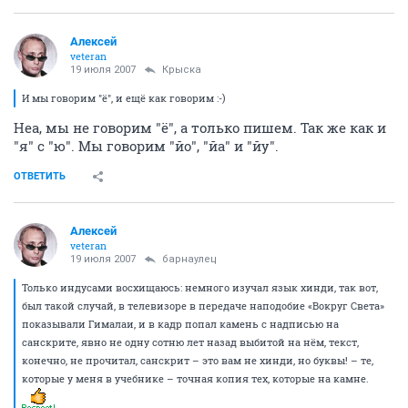
Aлексей
veteran
19 июля 2007
Крыска
И мы говорим "ё", и ещё как говорим :-)
Неа, мы не говорим "ё", а только пишем. Так же как и
"я" с "ю". Мы говорим "йо", "йа" и "йу".
ОТВЕТИТЬ
Aлексей
veteran
19 июля 2007
барнаулец
Только индусами восхищаюсь: немного изучал язык хинди, так вот,
был такой случай, в телевизоре в передаче наподобие «Вокруг Света»
показывали Гималаи, и в кадр попал камень с надписью на
санскрите, явно не одну сотню лет назад выбитой на нём, текст,
конечно, не прочитал, санскрит – это вам не хинди, но буквы! – те,
которые у меня в учебнике – точная копия тех, которые на камне.