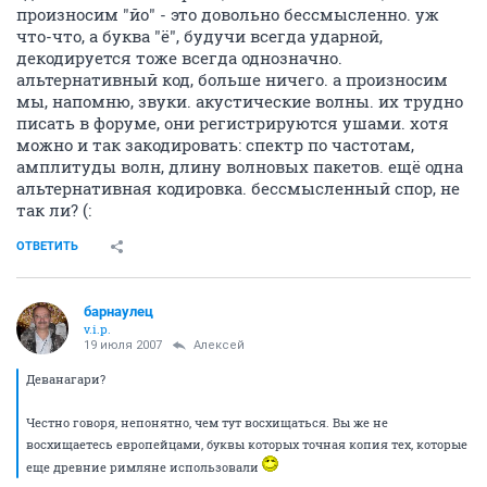
произносим "йо" - это довольно бессмысленно. уж
что-что, а буква "ё", будучи всегда ударной,
декодируется тоже всегда однозначно.
альтернативный код, больше ничего. а произносим
мы, напомню, звуки. акустические волны. их трудно
писать в форуме, они регистрируются ушами. хотя
можно и так закодировать: спектр по частотам,
амплитуды волн, длину волновых пакетов. ещё одна
альтернативная кодировка. бессмысленный спор, не
так ли? (:
ОТВЕТИТЬ
барнаулец
v.i.p.
19 июля 2007
Aлексей
Деванагари?
Честно говоря, непонятно, чем тут восхищаться. Вы же не
восхищаетесь европейцами, буквы которых точная копия тех, которые
еще древние римляне использовали