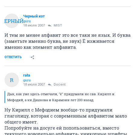
Черный кот
ЧЕРНЫЙ
guru
18 июля 2007
MIST
И тем не менее алфавит это все таки не язык. И буква
(заметьте именно буква, не звук) Ё изживается
именно как элемент алфавита.
ОТВЕТИТЬ
rata
R
guru
18 июля 2007
Docent
Дык, как уже здесь отмечали, "ё" придумали не свв. Кирилл и
Мефодий, а кн.Дашкова и Карамзин лет 200 назад.
Ну Кирилл с Мефодием вообще-то придумали
глаголицу, которая с современным алфавитом мало
общего имеет.
Попробуйте на досуге ей попользоваться, вместо
текущего новодельно алфавита- уникодные шрифты