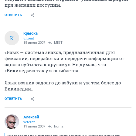
при желании доступны.
ОТВЕТИТЬ
Крыска
К
unreal
18 июля 2007
MIST
«Язык — система знаков, предназначенная для
фиксации, переработки и передачи информации от
одного субъекта к другому». Не думаю, что
«Википедия» так уж ошибается.
Язык возник задолго до азбуки и уж тем более до
Википедии...
ОТВЕТИТЬ
Aлексей
veteran
19 июля 2007
hunta
Мы говорим не о понятности написанног, а о живости, тонкости,