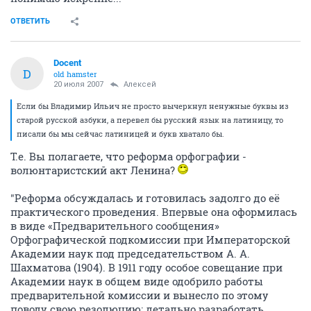
ОТВЕТИТЬ
Docent
D
old hamster
20 июля 2007
Aлексей
Если бы Владимир Ильич не просто вычеркнул ненужные буквы из
старой русской азбуки, а перевел бы русский язык на латиницу, то
писали бы мы сейчас латиницей и букв хватало бы.
Т.е. Вы полагаете, что реформа орфографии -
волюнтаристский акт Ленина?
"Реформа обсуждалась и готовилась задолго до её
практического проведения. Впервые она оформилась
в виде «Предварительного сообщения»
Орфографической подкомиссии при Императорской
Академии наук под председательством А. А.
Шахматова (1904). В 1911 году особое совещание при
Академии наук в общем виде одобрило работы
предварительной комиссии и вынесло по этому
поводу свою резолюцию: детально разработать