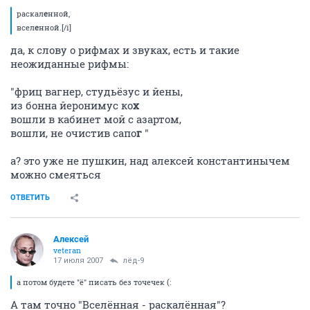
раскал
е
нной,
всел
е
нной.[/i]
да, к слову о рифмах и звуках, есть и такие
неожиданные рифмы:
"фриц вагнер, студьёзус и йены,
из бонна йеронимус ко
х
вошли в кабинет мой с азартом,
вошли, не очистив сапо
г
"
а? это уже не пушкин, над алексей константинычем
можно смеяться
ОТВЕТИТЬ
Aлексей
veteran
17 июля 2007
лёд-9
а потом будете "ё" писать без точечек (:
А там точно "Вселённая - раскалённая"?