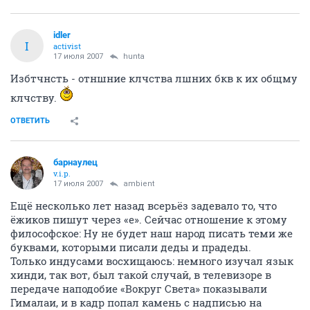
idler
I
activist
17 июля 2007
hunta
Избтчнсть - отншние клчства лшних бкв к их общму
клчству.
ОТВЕТИТЬ
барнаулец
v.i.p.
17 июля 2007
ambient
Ещё несколько лет назад всерьёз задевало то, что
ёжиков пишут через «е». Сейчас отношение к этому
философское: Ну не будет наш народ писать теми же
буквами, которыми писали деды и прадеды.
Только индусами восхищаюсь: немного изучал язык
хинди, так вот, был такой случай, в телевизоре в
передаче наподобие «Вокруг Света» показывали
Гималаи, и в кадр попал камень с надписью на