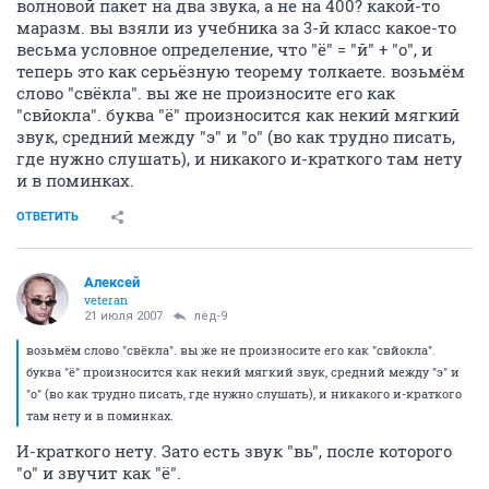
волновой пакет на два звука, а не на 400? какой-то
маразм. вы взяли из учебника за 3-й класс какое-то
весьма условное определение, что "ё" = "й" + "о", и
теперь это как серьёзную теорему толкаете. возьмём
слово "свёкла". вы же не произносите его как
"свйокла". буква "ё" произносится как некий мягкий
звук, средний между "э" и "о" (во как трудно писать,
где нужно слушать), и никакого и-краткого там нету
и в поминках.
ОТВЕТИТЬ
Aлексей
veteran
21 июля 2007
лёд-9
возьмём слово "свёкла". вы же не произносите его как "свйокла".
буква "ё" произносится как некий мягкий звук, средний между "э" и
"о" (во как трудно писать, где нужно слушать), и никакого и-краткого
там нету и в поминках.
И-краткого нету. Зато есть звук "вь", после которого
"о" и звучит как "ё".