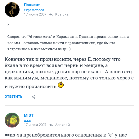
Пациент
experienced
17 июля 2007
Крыска
>
Спорю, что "*б твою мать" и Карамзин и Пушкин произносили как и
все мы... осталось только найти первоисточники, где бы это
встретилось в письменном виде :-)
Конечно так и произносили, через Ё, потому что
ёкала в то время всякая чернь и мещане, а
церковники, похоже, до сих пор не ёкают. А слово это,
как минимум, мещанское, поэтому его только через ё
и нужно произносить.
ОТВЕТИТЬ
MIST
джа
17 июля 2007
Aлексей
==из-за пренебрежительного отношения к "ё" у нас