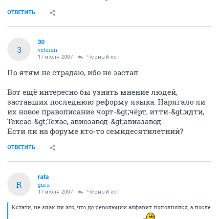
ОТВЕТИТЬ
30
3
veteran
17 июля 2007
Черный кот
По ятям не страдаю, ибо не застал.
Вот ещё интересно бы узнать мнение людей,
заставших последнюю реформу языка. Нарягало ли
их новое правописание чорт-&gt;чёрт, итти-&gt;идти,
Тексас-&gt;Техас, авиозавод-&gt;авиазавод.
Ести ли на форуме кто-то семидесятилетний?
ОТВЕТИТЬ
rata
R
guru
17 июля 2007
Черный кот
Кстати, не знак ли это, что до революции алфавит пополнялся, а после