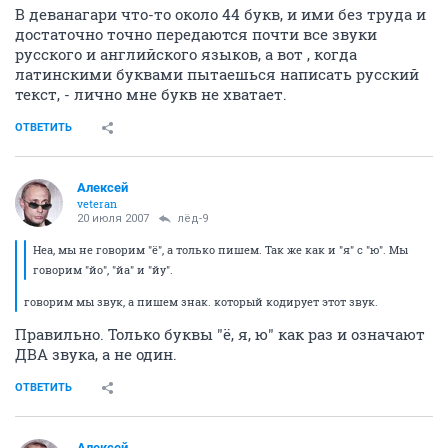
В деванагари что-то около 44 букв, и ими без труда и
достаточно точно передаются почти все звуки
русского и английского языков, а вот , когда
латинскими буквами пытаешься написать русский
текст, - лично мне букв не хватает.
ОТВЕТИТЬ
Aлексей
veteran
20 июля 2007
лёд-9
Неа, мы не говорим "ё", а только пишем. Так же как и "я" с "ю". Мы
говорим "йо", "йа" и "йу".
говорим мы звук, а пишем знак. который кодирует этот звук.
Правильно. Только буквы "ё, я, ю" как раз и означают
ДВА звука, а не один.
ОТВЕТИТЬ
Aлексей