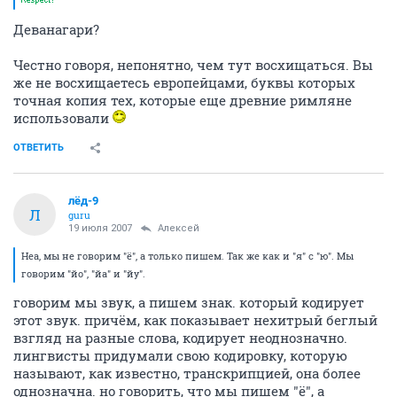
Деванагари?
Честно говоря, непонятно, чем тут восхищаться. Вы
же не восхищаетесь европейцами, буквы которых
точная копия тех, которые еще древние римляне
использовали
ОТВЕТИТЬ
лёд-9
Л
guru
19 июля 2007
Aлексей
Неа, мы не говорим "ё", а только пишем. Так же как и "я" с "ю". Мы
говорим "йо", "йа" и "йу".
говорим мы звук, а пишем знак. который кодирует
этот звук. причём, как показывает нехитрый беглый
взгляд на разные слова, кодирует неоднозначно.
лингвисты придумали свою кодировку, которую
называют, как известно, транскрипцией, она более
однозначна. но говорить, что мы пишем "ё", а