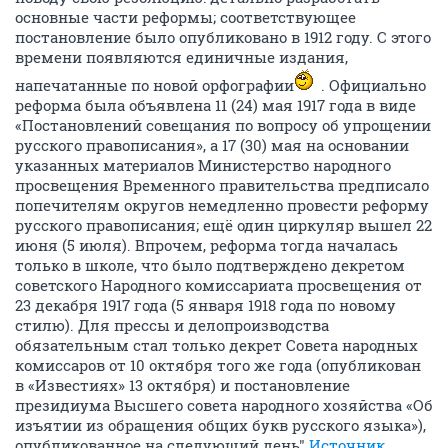
основные части реформы; соответствующее
постановление было опубликовано в 1912 году. С этого
времени появляются единичные издания,
напечатанные по новой орфографии
. Официально
реформа была объявлена 11 (24) мая 1917 года в виде
«Постановлений совещания по вопросу об упрощении
русского правописания», а 17 (30) мая на основании
указанных материалов Министерство народного
просвещения Временного правительства предписало
попечителям округов немедленно провести реформу
русского правописания; ещё один циркуляр вышел 22
июня (5 июля). Впрочем, реформа тогда началась
только в школе, что было подтверждено декретом
советского Народного комиссариата просвещения от
23 декабря 1917 года (5 января 1918 года по новому
стилю). Для прессы и делопроизводства
обязательным стал только декрет Совета народных
комиссаров от 10 октября того же года (опубликован
в «Известиях» 13 октября) и постановление
президиума Высшего совета народного хозяйства «Об
изъятии из обращения общих букв русского языка»),
опубликованное на следующий день"
Источник