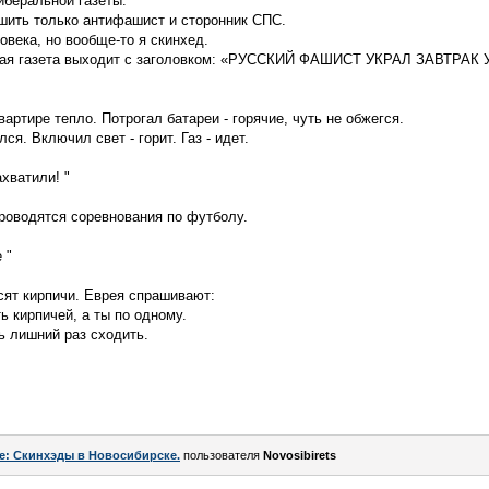
иберальной газеты:
ершить только антифашист и сторонник СПС.
ловека, но вообще-то я скинхед.
ная газета выходит с заголовком: «РУССКИЙ ФАШИСТ УКРАЛ ЗАВТРАК
артире тепло. Потрогал батареи - горячие, чуть не обжегся.
ся. Включил свет - горит. Газ - идет.
хватили! "
роводятся соревнования по футболу.
 "
осят кирпичи. Еврея спрашивают:
ь кирпичей, а ты по одному.
ь лишний раз сходить.
e: Скинхэды в Новосибирске.
пользователя
Novosibirets