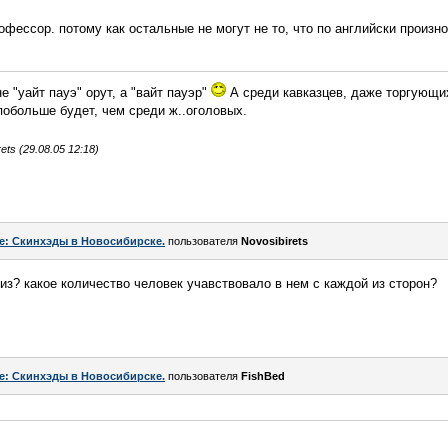
офессор. потому как остальные не могут не то, что по английски произн
е "уайт пауэ" орут, а "вайт пауэр"
А среди кавказцев, даже торгующих
обольше будет, чем среди ж..оголовых.
ts (29.08.05 12:18)
e: Скинхэды в Новосибирске.
пользователя
Novosibirets
з? какое количество человек учавствовало в нем с каждой из сторон?
e: Скинхэды в Новосибирске.
пользователя
FishBed