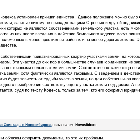
 кодекса установлен принцип единства . Данное положение можно было 
 земли, занятые никому не принадлежащими Строения и другой недвижим
ики которых не являются собственниками земельного участка, есть мно
огие из них после введения в действие Земельного кодекса могут лишит
сположенные в менее престижных районах и на менее дорогих землях. Эт
ищества.
собственниками приватизированных квартир участками земли, на котор
зом. Эти участки до сих пор в большинстве случаев юридически не за
 за постоянными пользователями земли. Соответственно такие лица не 
тка земли, хотя фактически являются таковыми. С введением в действи
тир будет зависеть от судьбы участка земли, но для собственников квар
редного приобретения соответствующего участка земли под домом. А пр
тается, судя по тексту Кодекса, только за тем, кто его оформил юридич
e: Скинхэды в Новосибирске.
пользователя
Novosibirets
ым образом оформить документы, то это их проблемы.