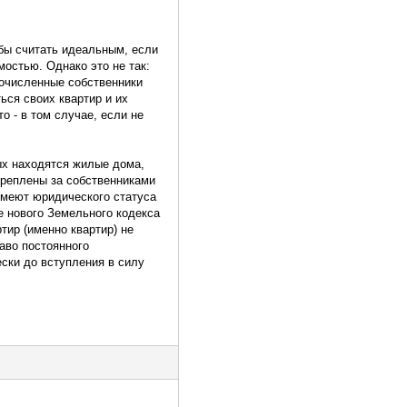
бы считать идеальным, если
остью. Однако это не так:
гочисленные собственники
ься своих квартир и их
о - в том случае, если не
ых находятся жилые дома,
креплены за собственниками
имеют юридического статуса
е нового Земельного кодекса
тир (именно квартир) не
аво постоянного
ески до вступления в силу