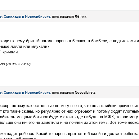
e: Скинхэды в Новосибирске.
пользователя
Лётчик
дходит к нему бритый наголо парень в берцах, в бомбере, с подтяжками 
раньше лаяли или мяукали?
!" кричали.
ts (28.08.05 23:32)
e: Скинхэды в Новосибирске.
пользователя
Novosibirets
ссор. потому как остальные не могут не то, что по английски произносит
т кто такие скины, но регулярно от них огребают и потому ходят плотны
юбитель мощных ботинок будете стоять где-нибудь на МЖК, то вас могут
больше они ничего не заметили и не поняли из этой темы.Вот тоже неско
ми падет ребенок. Какой-то парень прыгает в бассейн и достает ребенка