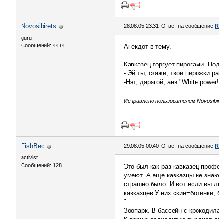
Novosibirets
28.08.05 23:31
Ответ на сообщение
R
guru
Сообщений: 4414
Анекдот в тему.
Кавказец торгует пирогами. По
- Эй ты, скажи, твои пирожки 
-Нэт, дарагой, ани "White power
Исправлено пользователем Novosibire
FishBed
29.08.05 00:40
Ответ на сообщение
R
activist
Сообщений: 128
Это был как раз кавказец-профе
умеют. А еще кавказцы не знаю
страшно было. И вот если вы л
кавказцев.У них скин=ботинки, 
"
Зоопарк. В бассейн с крокодила