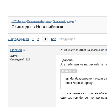
НГС.Форум
/
Основные форумы
/
Основной форум
/
Скинхэды в Новосибирске.
1
2
3
все
←
предыдущая
следующая
→
FishBed
28.08.05 23:29
Ответ на сообщение
R
activist
Сообщений: 128
Здарова!
А у тебя там не натовский летч
В ответ на:
вы бы безусловно начали за
всех чёрных сразу...
Вот и я пытаюсь о том же объяс
сделал, тем более что, как пра