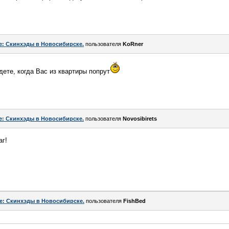
e: Скинхэды в Новосибирске.
пользователя
KoRner
дете, когда Вас из квартиры попрут
e: Скинхэды в Новосибирске.
пользователя
Novosibirets
аг!
e: Скинхэды в Новосибирске.
пользователя
FishBed