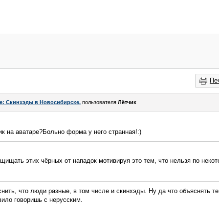
Пе
e: Скинхэды в Новосибирске.
пользователя
Лётчик
ик на аватаре?Больно форма у него странная!:)
щищать этих чёрных от нападок мотивируя это тем, что нельзя по неко
нить, что люди разные, в том числе и скинхэды. Ну да что объяснять те
вило говоришь с нерусским.