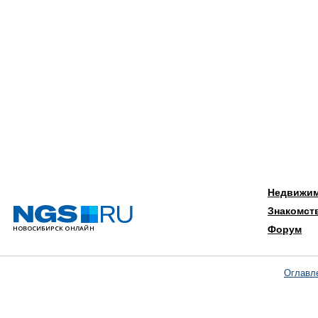
Недвижи
Знакомст
Форум
Оглавл