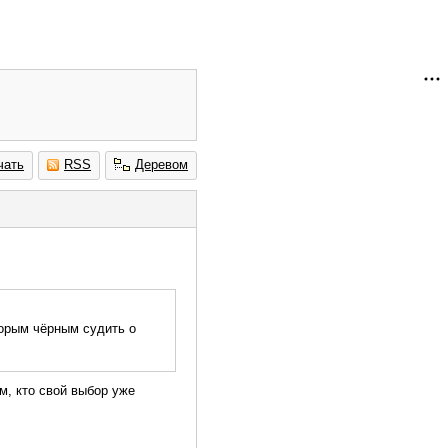
чать
RSS
Деревом
торым чёрным судить о
м, кто свой выбор уже