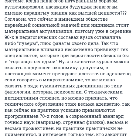
системе, когда педагогов натуральным образом
культивировали, насаждая будущим педагогам
именно парадигму знания как высшей ценности???
Согласен, что сейчас в нынешнем обществе
первейшей социальной задачей для индивида стоит
материальная актуализация, поэтому уже в середине
90-х в педагогических составах вузов оставаличь
либо "лузеры", либо фанаты своего дела. Так что
материальные вливания несомненно привлекут тех
специалистов, которые при вероятности сбежали бы
в "торговцы селедкой" Ну, а о качестве курсов можно
сказать следующее: экономику, допустим, в
настоящий момент преподают достаточно адекватно,
если говорить о микроэкономике, то же можно
сказать о ряде гуманитарных дисциплин по типу
филологии, истории, психологии. С техническими
дисциплинми сложнее, но можно признать, что
техническое образование тоже весьма адекватно, так
как сейчас на практике успешно применяются
прогрданныев 70-х годов, а современный авангард
точных наук (например, струнная физика), весьма и
весьма прожективен, на практике практически не
применяется, и интересен только тем, кто закончит