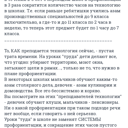
в 3 раза сократится количество часов на технологию
в школах. Т.е. если раньше ребятишки учились азам
производственных специальностей до 9 класса
включительно, а где-то и до 11 класса по 2 часа в
неделю, то теперь этот предмет будет по 1 часу до 7
класса.
__________________________________________
То, КАК преподается технолгогия сейчас, - пустая
трата времени. На уроках "труда" дети делают все,
что угодно: убирают территорию, моют окна,
затыкают щели в рамах..., только не то, что нужно в
плане профориентации.
В некоторых школах мальчиков обучают каким-то
азам столярного дела, девочек - азам кулинарии и
домоводства. Все это бессистемно и коряво.
Вы посмотрите на этих "преподавателей технологии"
- девочек обучают клуши, мальчиков - пенсионеры.
Ни о какой профориентации при таком подходе речи
нет вообще, если говорить о ней серьезно.
Уроки "туда" в школе не заменят СИСТЕМЫ
профориентации, и сокращение этих часов пустого