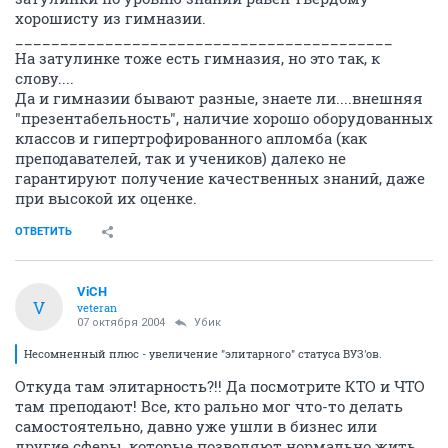
хорошисту из гимназии.
__________________________________________
На затулинке тоже есть гимназия, но это так, к
слову....
Да и гимназии бывают разные, знаете ли....внешняя
"презентабельность", наличие хорошо оборудованных
классов и гипертрофированного апломба (как
преподавателей, так и учеников) далеко не
гарантируют получение качественных знаний, даже
при высокой их оценке.
ОТВЕТИТЬ
ViCH
V
veteran
07 октября 2004
Убик
Несомненный плюс - увеличение "элитарного" статуса ВУЗ'ов.
Откуда там элитарность?!! Да посмотрите КТО и ЧТО
там преподают! Все, кто рально мог что-то делать
самостоятельно, давно уже ушли в бизнес или
другие сферы, которые позволяют нормально жить.