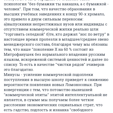
психология "без бумажки ты какашка, а с бумажкой -
человек". При том, что качество образования в
высших учебных заведениях к концу 90-х хромало,
это привело к двум сильным перекосам:
а)выпускники непрестижных вузов или индивиды с
отсутствием коммерческой жилки реально шли
"торговать селедкой" б)те, кто держал "нос по ветру" в
настоящее время пролезли в младшее/среднее звено
менеджерского состава, благодаря чему мы обязаны
тем, что наше "поколение Х на 60 % состоит из
Митрофанушек без нормального владения русским
языком, искореженой системой ценностей и далее по
списку. То есть в качестве "чистки рядов" эчиверов
это благодатно.
Минусы - усиление коммерческой подоплеки
поступления в высшую школу приведет к снижению
вероятности появления новых Ломоносовых. При
ковергенции с тем, что потомство нынешней
"коммерческой элиты" элитой интеллектуальной не
является, в сумме мы получаем более четкое
расслоение экономических социальных страт, что
есть гадство, подлость и изнанка "свободного