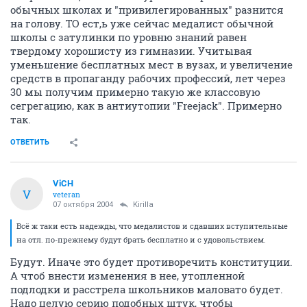
обычных школах и "привилегированных" разнится
на голову. ТО ест,ь уже сейчас медалист обычной
школы с затулинки по уровню знаний равен
твердому хорошисту из гимназии. Учитывая
уменьшение бесплатных мест в вузах, и увеличение
средств в пропаганду рабочих профессий, лет через
30 мы получим примерно такую же классовую
сегрегацию, как в антиутопии "Freejack". Примерно
так.
ОТВЕТИТЬ
ViCH
V
veteran
07 октября 2004
Kirilla
Всё ж таки есть надежды, что медалистов и сдавших вступительные
на отл. по-прежнему будут брать бесплатно и с удовольствием.
Будут. Иначе это будет противоречить конституции.
А чтоб внести изменения в нее, утопленной
подлодки и расстрела школьников маловато будет.
Надо целую серию подобных штук, чтобы