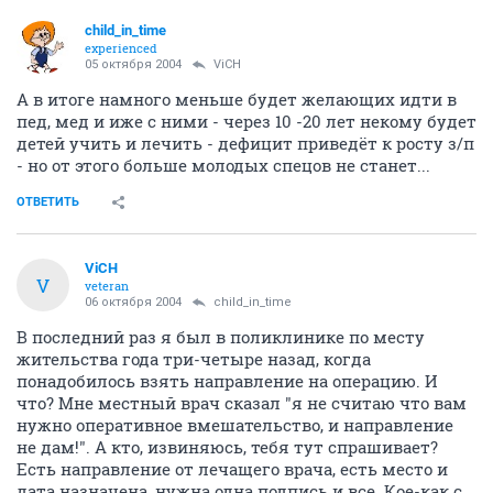
child_in_time
experienced
05 октября 2004
ViCH
А в итоге намного меньше будет желающих идти в
пед, мед и иже с ними - через 10 -20 лет некому будет
детей учить и лечить - дефицит приведёт к росту з/п
- но от этого больше молодых спецов не станет...
ОТВЕТИТЬ
ViCH
V
veteran
06 октября 2004
child_in_time
В последний раз я был в поликлинике по месту
жительства года три-четыре назад, когда
понадобилось взять направление на операцию. И
что? Мне местный врач сказал "я не считаю что вам
нужно оперативное вмешательство, и направление
не дам!". А кто, извиняюсь, тебя тут спрашивает?
Есть направление от лечащего врача, есть место и
дата назначена, нужна одна подпись и все. Кое-как с