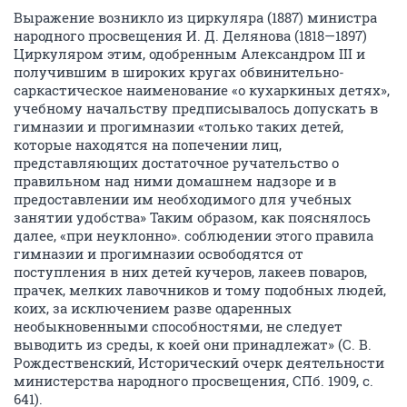
Выражение возникло из циркуляра (1887) министра
народного просвещения И. Д. Делянова (1818—1897)
Циркуляром этим, одобренным Александром III и
получившим в широких кругах обвинительно-
саркастическое наименование «о кухаркиных детях»,
учебному начальству предписывалось допускать в
гимназии и прогимназии «только таких детей,
которые находятся на попечении лиц,
представляющих достаточное ручательство о
правильном над ними домашнем надзоре и в
предоставлении им необходимого для учебных
занятии удобства» Таким образом, как пояснялось
далее, «при неуклонно». соблюдении этого правила
гимназии и прогимназии освободятся от
поступления в них детей кучеров, лакеев поваров,
прачек, мелких лавочников и тому подобных людей,
коих, за исключением разве одаренных
необыкновенными способностями, не следует
выводить из среды, к коей они принадлежат» (С. В.
Рождественский, Исторический очерк деятельности
министерства народного просвещения, СПб. 1909, с.
641).