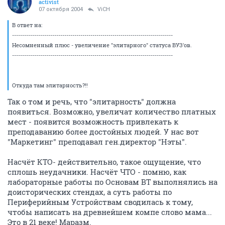
activist
07 октября 2004
ViCH
В ответ на:
--------------------------------------------------------------------------------
Несомненный плюс - увеличение "элитарного" статуса ВУЗ'ов.
--------------------------------------------------------------------------------
Откуда там элитарность?!!
Так о том и речь, что "элитарность" должна
появиться. Возможно, увеличат количество платных
мест - появится возможность привлекать к
преподаванию более достойных людей. У нас вот
"Маркетинг" преподавал ген.директор "Нэты".
Насчёт КТО- действительно, такое ощущение, что
сплошь неудачники. Насчёт ЧТО - помню, как
лабораторные работы по Основам ВТ выполнялись на
доисторических стендах, а суть работы по
Периферийным Устройствам сводилась к тому,
чтобы написать на древнейшем компе слово мама...
Это в 21 веке! Маразм.