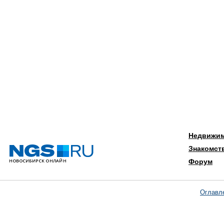
Недвижи
Знакомст
Форум
Оглавл