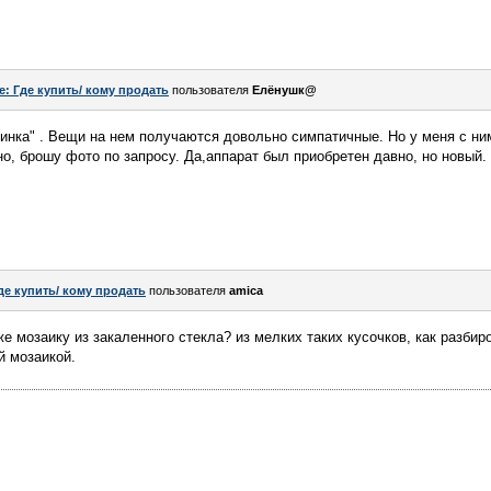
e: Где купить/ кому продать
пользователя
Елёнушк@
инка" . Вещи на нем получаются довольно симпатичные. Но у меня с ним
о, брошу фото по запросу. Да,аппарат был приобретен давно, но новый.
де купить/ кому продать
пользователя
amica
е мозаику из закаленного стекла? из мелких таких кусочков, как разбир
й мозаикой.