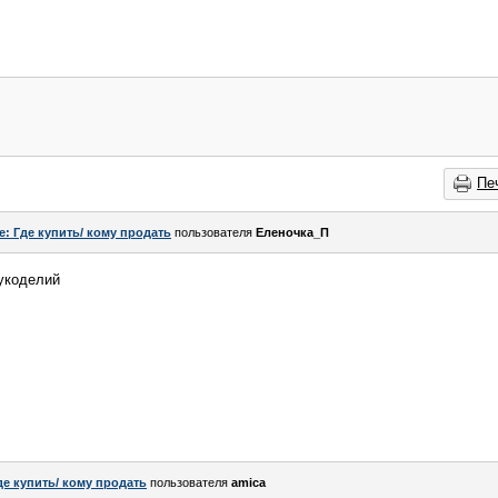
Пе
e: Где купить/ кому продать
пользователя
Еленочка_П
укоделий
де купить/ кому продать
пользователя
amica