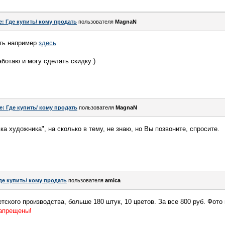
e: Где купить/ кому продать
пользователя
MagnaN
еть например
здесь
работаю и могу сделать скидку:)
e: Где купить/ кому продать
пользователя
MagnaN
ка художника", на сколько в тему, не знаю, но Вы позвоните, спросите.
де купить/ кому продать
пользователя
amica
тского производства, больше 180 штук, 10 цветов. За все 800 руб. Фото
запрещены!