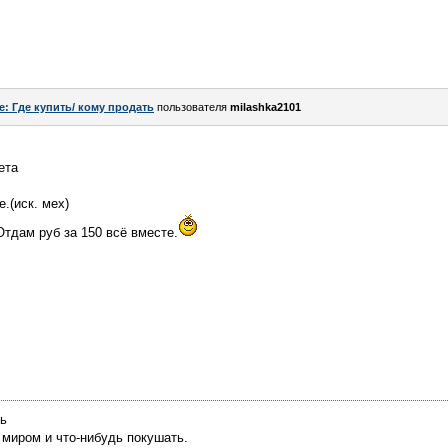
e: Где купить/ кому продать
пользователя
milashka2101
ета
.(иск. мех)
Отдам руб за 150 всё вместе.
ть
 миром и что-нибудь покушать.