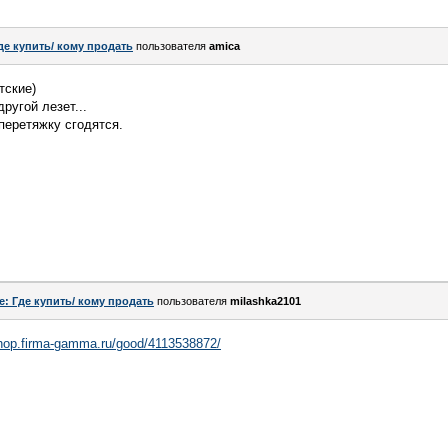
де купить/ кому продать
пользователя
amica
тские)
ругой лезет...
перетяжку сгодятся.
e: Где купить/ кому продать
пользователя
milashka2101
shop.firma-gamma.ru/good/4113538872/