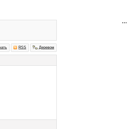
чать
RSS
Деревом