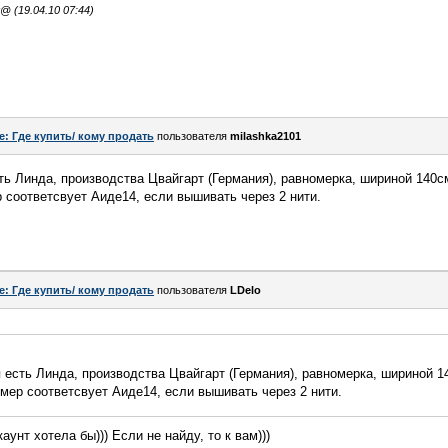
 (19.04.10 07:44)
e: Где купить/ кому продать
пользователя
milashka2101
ть Линда, производства Цвайгарт (Германия), равномерка, шириной 140с
 соответсвует Аиде14, если вышивать через 2 нити.
e: Где купить/ кому продать
пользователя
LDelo
 есть Линда, производства Цвайгарт (Германия), равномерка, шириной 1
мер соответсвует Аиде14, если вышивать через 2 нити.
аунт хотела бы))) Если не найду, то к вам)))