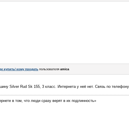
де купить/ кому продать
пользователя
amica
ну Silver Rud Sk 155, 3 класс. Интернета у неё нет. Связь по телефону
ернете в том, что люди сразу верят в их подлинность»