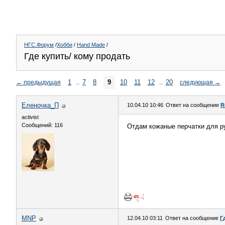
НГС.Форум
/
Хобби
/
Hand Made
/
Где купить/ кому продать
1
..
7
8
9
10
11
12
..
20
←
предыдущая
следующая
→
Еленочка_П
10.04.10 10:46
Ответ на сообщение
R
activist
Сообщений: 116
Отдам кожаные перчатки для р
MNP
12.04.10 03:11
Ответ на сообщение
Г