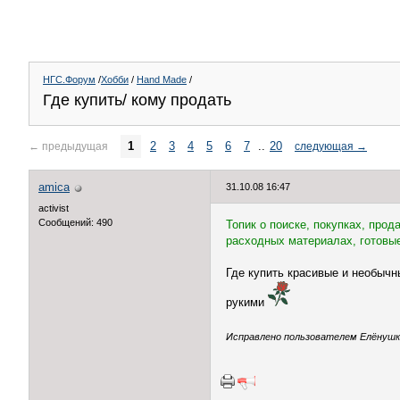
НГС.Форум
/
Хобби
/
Hand Made
/
Где купить/ кому продать
1
2
3
4
5
6
7
..
20
←
предыдущая
следующая
→
amica
31.10.08 16:47
activist
Сообщений: 490
Топик о поиске, покупках, про
расходных материалах, готовые
Где купить красивые и необычн
рукими
Исправлено пользователем Елёнушк@