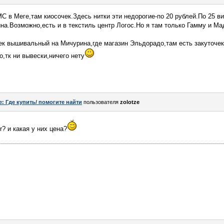
C в Меге,там киосочек.Здесь нитки эти недорогие-по 20 рублей.По 25 в
ина.Возможно,есть и в текстиль центр Логос.Но я там только Гамму и Ма
к вышивальный на Мичурина,где магазин Эльдорадо,там есть закуточек
,тк ни вывески,ничего нету
e: Где купить/ помогите найти
пользователя
zolotze
r? и какая у них цена?