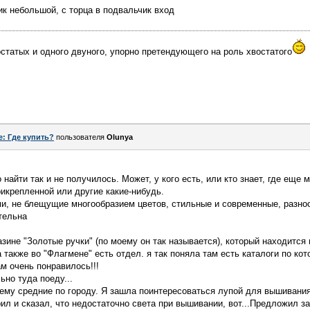
ик небольшой, с торца в подвальчик вход
статых и одного двуного, упорно претендующего на роль хвостатого
e: Где купить?
пользователя
Olunya
 найти так и не получилось. Может, у кого есть, или кто знает, где еще
икрепленной или другие какие-нибудь.
и, не блещущие многообразием цветов, стильные и современные, разноо
тельна
зине "Золотые ручки" (по моему он так называется), который находится 
 также во "Флагмене" есть отдел. я так поняла там есть каталоги по ко
м очень понравилось!!!
но туда поеду...
оему средние по городу. Я зашла поинтересоваться лупой для вышивани
рил и сказал, что недостаточно света при вышивании, вот...Предложил 