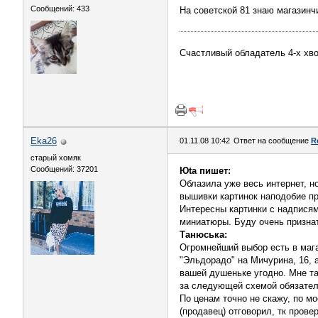
Сообщений: 433
На советской 81 знаю магазинч
Счастливый обладатель 4-х хво
Eka26
01.11.08 10:42
Ответ на сообщение
R
старый хомяк
Сообщений: 37201
Юta пишет:
Облазила уже весь интернет, но
вышивки картинок наподобие пр
Интересны картинки с надписям
миниатюры. Буду очень призна
Танюська:
Огромнейший выбор есть в мага
"Эльдорадо" на Мичурина, 16, а
вашей душеньке угодно. Мне та
за следующей схемой обязатель
По ценам точно не скажу, по м
(продавец) отговорил, тк прове