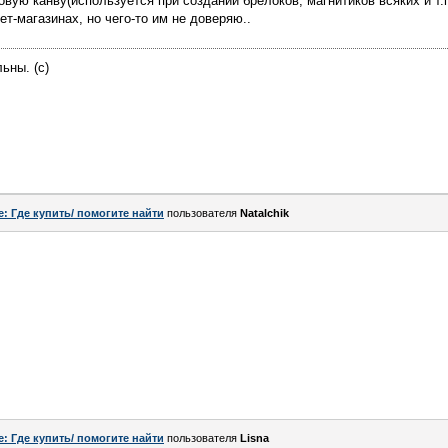
вую канву(используется при создании брелоков, магнитиков всяких и т.п
ет-магазинах, но чего-то им не доверяю..
ьны. (с)
e: Где купить/ помогите найти
пользователя
Natalchik
e: Где купить/ помогите найти
пользователя
Lisna