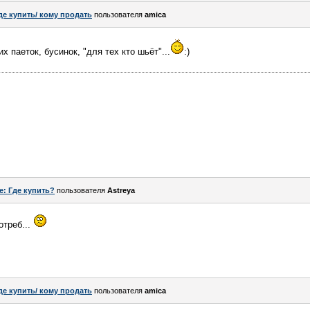
де купить/ кому продать
пользователя
amica
 паеток, бусинок, "для тех кто шьёт"...
:)
e: Где купить?
пользователя
Astreya
отреб...
де купить/ кому продать
пользователя
amica