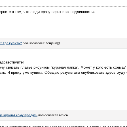
ернете в том, что люди сразу верят в их подлинность»
e: Где купить?
пользователя
Елёнушк@
здравствуйте!
у связать платье рисунком "куриная лапка". Может у кого есть схема?
язать. И пряжу уже купила. Обещаю результаты опубликовать здесь Буду
де купить/ кому продать
пользователя
amica