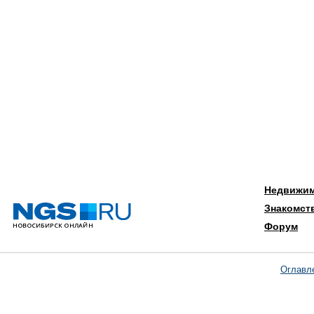
Недвижи
Знакомст
Форум
Оглавл