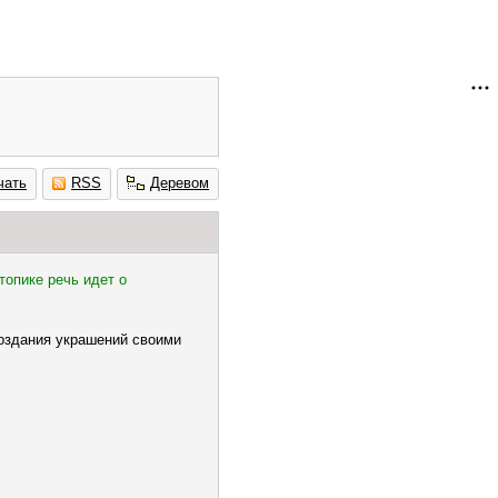
чать
RSS
Деревом
топике речь идет о
создания украшений своими