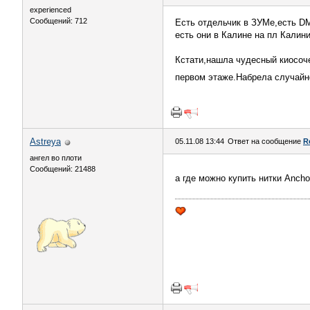
experienced
Сообщений: 712
Есть отдельчик в ЗУМе,есть DM
есть они в Калине на пл Калин
Кстати,нашла чудесный киосоче
первом этаже.Набрела случайно
Astreya
05.11.08 13:44
Ответ на сообщение
R
ангел во плоти
Сообщений: 21488
а где можно купить нитки Ancho