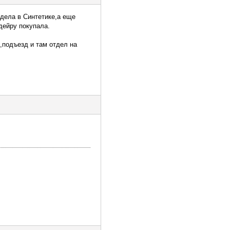
идела в Синтетике,а еще
дейру покупала.
,подъезд и там отдел на