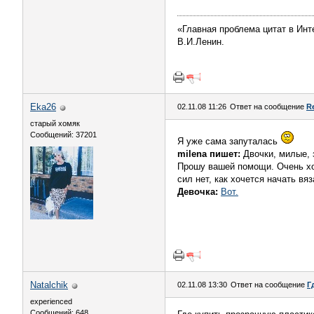
«Главная проблема цитат в Инт
В.И.Ленин.
Eka26
02.11.08 11:26
Ответ на сообщение
R
старый хомяк
Сообщений: 37201
Я уже сама запуталась
milena пишет:
Двочки, милые, 
Прошу вашей помощи. Очень хоч
сил нет, как хочется начать в
Девочка:
Вот.
Natalchik
02.11.08 13:30
Ответ на сообщение
Г
experienced
Сообщений: 648