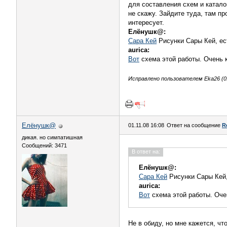
для составления схем и катало
не скажу. Зайдите туда, там п
интересует.
Елёнушк@:
Сара Кей
Рисунки Сары Кей, ес
aurica:
Вот
схема этой работы. Очень к
Исправлено пользователем Eka26 (01
Елёнушк@
01.11.08 16:08
Ответ на сообщение
R
дикая. но симпатишная
Сообщений: 3471
В ответ на:
Елёнушк@:
Сара Кей
Рисунки Сары Кей,
aurica:
Вот
схема этой работы. Оче
Не в обиду, но мне кажется, ч