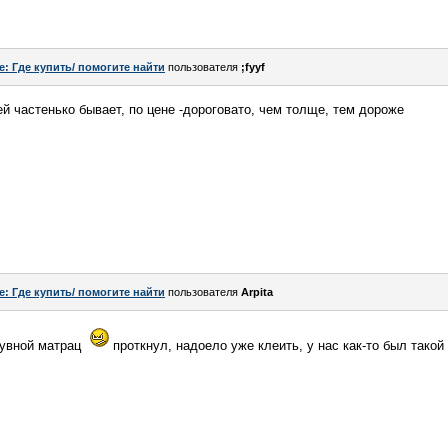
e: Где купить/ помогите найти
пользователя
;fyyf
ей частенько бывает, по цене -дороговато, чем толще, тем дороже
e: Где купить/ помогите найти
пользователя
Arpita
дувной матрац
проткнул, надоело уже клеить, у нас как-то был такой