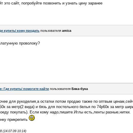
йт это сайт, попробуйте позвонить и узнать цену заранее
де купить/ кому продать
пользователя
amica
 латунную проволоку?
e: Где купить/ помогите найти
пользователя
Бяка-бука
рочее для рукоделия,а остатки потом продаю также по оптвым ценам,сей
0к за метр(2 вида) и бязь для постельного белья по 74р60к за метр шир
поеду покупать). Если кому надо,пишите.Иглы есть,ленты разные,нитки.
инку прикрепить
(14.07.09 10:14)