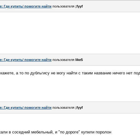
e: Где купить/ помогите найти
пользователя
;fyyf
e: Где купить/ помогите найти
пользователя
like5
ажете, а то по дубльгису не могу найти с таким название ничего нет по
e: Где купить/ помогите найти
пользователя
;fyyf
жали в соседний мебельный, и "по дороге" купили поролон