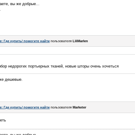
аете, вы же добрые...
.
e: Где купить/ помогите найти
пользователя
LiliMarlen
бор недорогих портьерных тканей, новые шторы очень хочеться
оже дешевые.
e: Где купить/ помогите найти
пользователя
Marketer
еть
аете, вы же добрые...