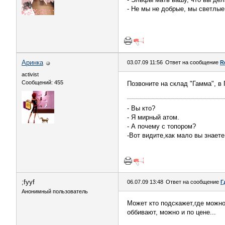
- Не мы не добрые, мы светлые
Аринка
03.07.09 11:56
Ответ на сообщение
R
activist
Сообщений: 455
Позвоните на склад "Гамма", в 
- Вы кто?
- Я мирный атом.
- А почему с топором?
-Вот видите,как мало вы знаете
;fyyf
06.07.09 13:48
Ответ на сообщение
Г
Анонимный пользователь
Может кто подскажет,где можно
оббивают, можно и по цене...