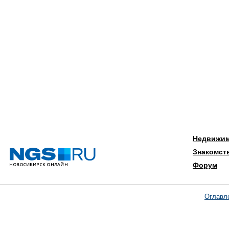
Недвижи
Знакомст
Форум
Оглавл