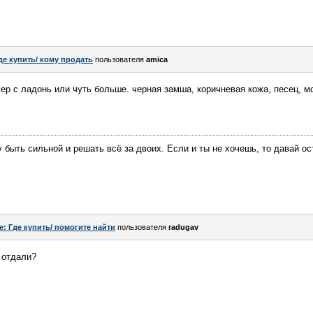
де купить/ кому продать
пользователя
amica
мер с ладонь или чуть больше. черная замша, коричневая кожа, песец, м
у быть сильной и решать всё за двоих. Если и ты не хочешь, то давай 
e: Где купить/ помогите найти
пользователя
radugav
 отдали?