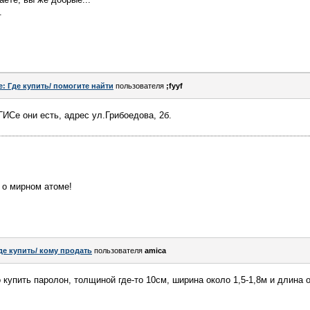
.
e: Где купить/ помогите найти
пользователя
;fyyf
ГИСе они есть, адрес ул.Грибоедова, 2б.
 о мирном атоме!
де купить/ кому продать
пользователя
amica
 купить паролон, толщиной где-то 10см, ширина около 1,5-1,8м и длина 