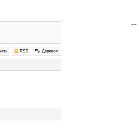
чать
RSS
Деревом