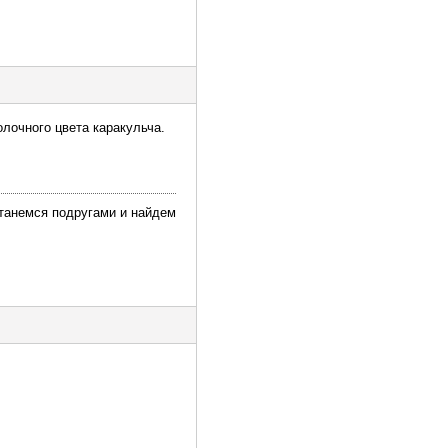
олочного цвета каракульча.
останемся подругами и найдем