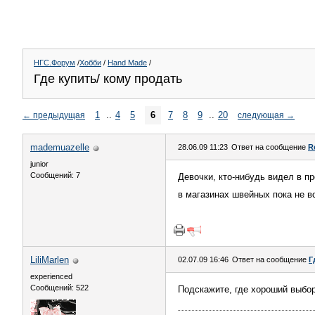
НГС.Форум
/
Хобби
/
Hand Made
/
Где купить/ кому продать
1
..
4
5
6
7
8
9
..
20
←
предыдущая
следующая
→
mademuazelle
28.06.09 11:23
Ответ на сообщение
R
junior
Сообщений: 7
Девочки, кто-нибудь видел в п
в магазинах швейных пока не 
LiliMarlen
02.07.09 16:46
Ответ на сообщение
Г
experienced
Сообщений: 522
Подскажите, где хороший выбор