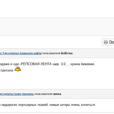
Пе
e: Где купить/ помогите найти
пользователя
БлЁстка
родаже и хде -РЕПСОВАЯ ЛЕНТА шир. 3,0.... нужна бежевая,
встретила
де купить/ кому продать
пользователя
amica
 недорогих портьерных тканей, новые шторы очень хочеться