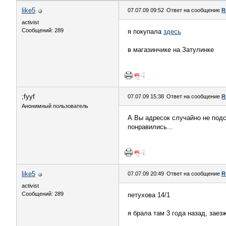
like5
07.07.09 09:52
Ответ на сообщение
R
activist
Сообщений: 289
я покупала
здесь
в магазинчике на Затулинке
;fyyf
07.07.09 15:38
Ответ на сообщение
R
Анонимный пользователь
А Вы адресок случайно не подск
понравились...
like5
07.07.09 20:49
Ответ на сообщение
R
activist
Сообщений: 289
петухова 14/1
я брала там 3 года назад, заез