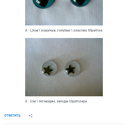
d - 1,3см \ кошачьи, голубые \ пластик 50руб\па
d - 1см \ бегающие, звёзды 10руб\пара
ОТВЕТИТЬ