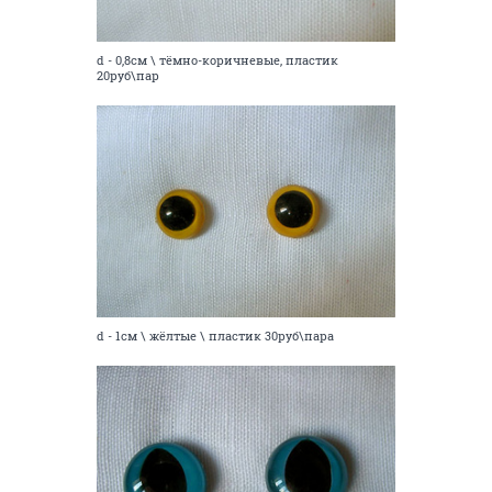
d - 0,8см \ тёмно-коричневые, пластик
20руб\пар
d - 1см \ жёлтые \ пластик 30руб\пара