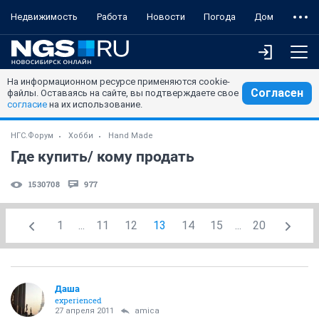
Недвижимость
Работа
Новости
Погода
Дом
На информационном ресурсе применяются cookie-
Согласен
файлы. Оставаясь на сайте, вы подтверждаете свое
согласие
на их использование.
НГС.Форум
Хобби
Hand Made
Где купить/ кому продать
1530708
977
1
...
11
12
13
14
15
...
20
Даша
experienced
27 апреля 2011
amica