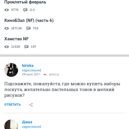
Проклятый февраль
5770
113
КиноБЗал (NF) (часть 6)
187134
726
Хамство NF
11538
107
kiriska
experienced
08 мая 2011
amica
Подскажите, пожалуйста, где можно купить наборы
лоскута, желательно пастельных тонов в мелкий
рисунок?
ОТВЕТИТЬ
Даша
experienced