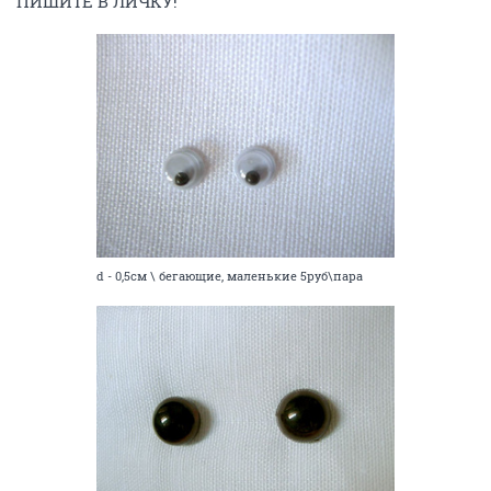
ПИШИТЕ В ЛИЧКУ!
d - 0,5см \ бегающие, маленькие 5руб\пара