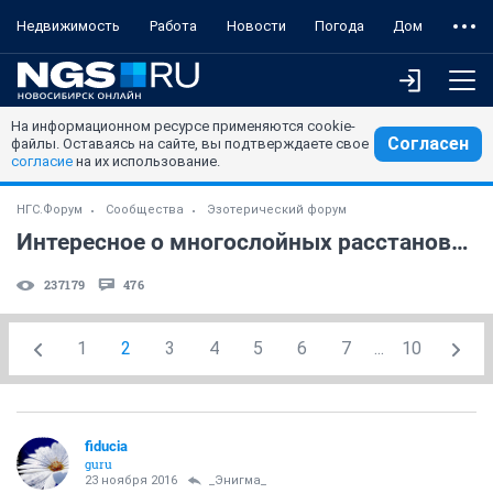
Недвижимость
Работа
Новости
Погода
Дом
На информационном ресурсе применяются cookie-
Согласен
файлы. Оставаясь на сайте, вы подтверждаете свое
согласие
на их использование.
НГС.Форум
Сообщества
Эзотерический форум
Интересное о многослойных расстановках. Принцип работы.
237179
476
1
2
3
4
5
6
7
...
10
fiducia
guru
23 ноября 2016
_Энигма_