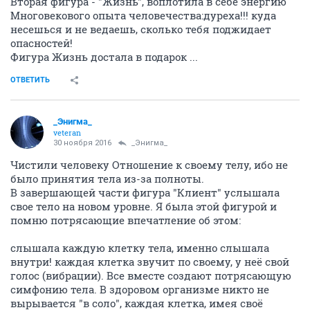
Вторая фигура - "Жизнь", воплотила в себе энергию
Многовекового опыта человечества:дуреха!!! куда
несешься и не ведаешь, сколько тебя поджидает
опасностей!
Фигура Жизнь достала в подарок ...
ОТВЕТИТЬ
_Энигма_
veteran
30 ноября 2016
_Энигма_
Чистили человеку Отношение к своему телу, ибо не
было принятия тела из-за полноты.
В завершающей части фигура "Клиент" услышала
свое тело на новом уровне. Я была этой фигурой и
помню потрясающие впечатление об этом:
слышала каждую клетку тела, именно слышала
внутри! каждая клетка звучит по своему, у неё свой
голос (вибрации). Все вместе создают потрясающую
симфонию тела. В здоровом организме никто не
вырывается "в соло", каждая клетка, имея своё