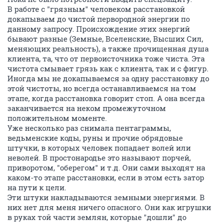
В работе с "грязным" человеком расстановкой
докапываем до чистой первородной энергии по
данному запросу. Происхождение этих энергий
бывают разные (Земные, Вселенские, Высших Сил,
меняющих реальность), а также прочищенная душа
клиента, та, что от первоисточника тоже чиста. Эта
чистота смывает грязь как с клиента, так и с фигур.
Иногда мы не докапываемся за одну расстановку до
этой чистоты, но всегда останавливаемся на том
этапе, когда расстановка говорит стоп. А она всегда
заканчивается на неком промежуточном
положительном моменте.
Уже несколько раз снимала пентаграммы,
ведьменские коды, руны и прочие обрядовые
штучки, в которых человек попадает волей или
неволей. В простонародье это называют порчей,
приворотом, "оберегом" и т.д. Они сами выходят на
каком-то этапе расстановки, если в этом есть затор
на пути к цели.
Эти штуки накладываются земными энергиями. В
них нет для меня ничего опасного. Они как игрушки
в руках той части землян, которые "дошли" до