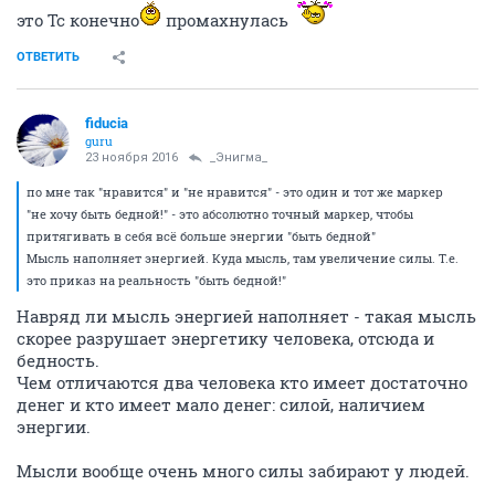
это Тс конечно
промахнулась
ОТВЕТИТЬ
fiducia
guru
23 ноября 2016
_Энигма_
по мне так "нравится" и "не нравится" - это один и тот же маркер
"не хочу быть бедной!" - это абсолютно точный маркер, чтобы
притягивать в себя всё больше энергии "быть бедной"
Мысль наполняет энергией. Куда мысль, там увеличение силы. Т.е.
это приказ на реальность "быть бедной!"
Навряд ли мысль энергией наполняет - такая мысль
скорее разрушает энергетику человека, отсюда и
бедность.
Чем отличаются два человека кто имеет достаточно
денег и кто имеет мало денег: силой, наличием
энергии.
Мысли вообще очень много силы забирают у людей.