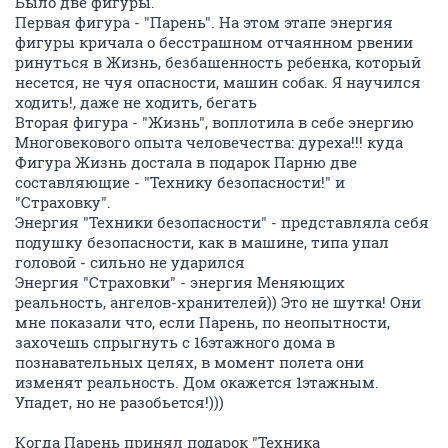
Было две фигуры.
Первая фигура - "Парень". На этом этапе энергия
фигуры кричала о бесстрашном отчаянном рвении
ринуться в Жизнь, безбашенность ребенка, который
несется, не чуя опасности, машин собак. Я научился
ходить!, даже не ходить, бегать
Вторая фигура - "Жизнь", воплотила в себе энергию
Многовекового опыта человечества: дуреха!!! куда
Фигура Жизнь достала в подарок Парню две
составляющие - "Технику безопасности!" и
"Страховку".
Энергия "Техники безопасности" - представляла себя
подушку безопасности, как в машине, типа упал
головой - сильно не ударился
Энергия "Страховки" - энергия Меняющих
реальность, ангелов-хранителей)) Это не шутка! Они
мне показали что, если Парень, по неопытности,
захочешь спрыгнуть с 16этажного дома в
познавательных целях, в момент полета они
изменят реальность. Дом окажется 1этажным.
Упадет, но не разобьется!)))
Когда Парень принял подарок "Техника