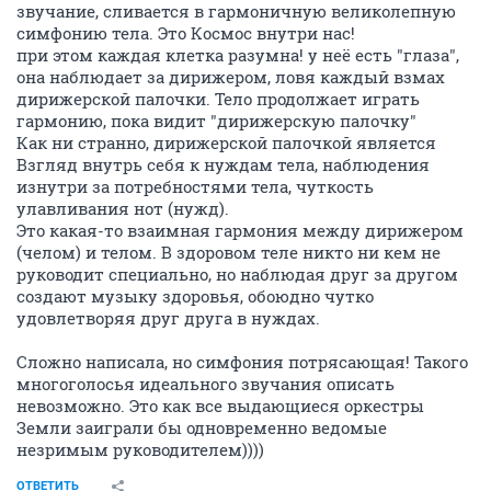
звучание, сливается в гармоничную великолепную
симфонию тела. Это Космос внутри нас!
при этом каждая клетка разумна! у неё есть "глаза",
она наблюдает за дирижером, ловя каждый взмах
дирижерской палочки. Тело продолжает играть
гармонию, пока видит "дирижерскую палочку"
Как ни странно, дирижерской палочкой является
Взгляд внутрь себя к нуждам тела, наблюдения
изнутри за потребностями тела, чуткость
улавливания нот (нужд).
Это какая-то взаимная гармония между дирижером
(челом) и телом. В здоровом теле никто ни кем не
руководит специально, но наблюдая друг за другом
создают музыку здоровья, обоюдно чутко
удовлетворяя друг друга в нуждах.
Сложно написала, но симфония потрясающая! Такого
многоголосья идеального звучания описать
невозможно. Это как все выдающиеся оркестры
Земли заиграли бы одновременно ведомые
незримым руководителем))))
ОТВЕТИТЬ