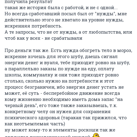
получила результат
такая же история была с работой, и не с одной...
Но всегда сработавший посыл был от "нужды", мне
действительно этого не хватало на уровне нужды,
искренняя потребность.
А те запросы, что не от нужды, а от любопытства, или
чтоб как у всех - не срабатывали
Про деньги так же. Есть нужда обогреть тело в мороз,
искренне хочешь для этого шубу, даешь сигнал
энергии денег и вуаля, тебе приходит ровно на шубу,
а параллельно заказы по нужде на еду, оплату
школы, коммуналку и они тоже приходят ровно
столько, сколько нужно на потребности и этот
процесс безграничен, ибо энергия денег устать не
может, её суть - бесперебойное движение всегда
кому жизненно необходимо иметь дома запас "на
черный день", его тоже также заказываешь, т.к.
конкретному челу он нужен для сохранения
психического здоровья (таракан так прижился, что
как неотъемлемая часть)
ну может кому-то и элементы роскоши так же