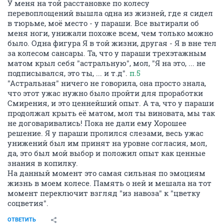
У меня на той расстановке по колесу
перевоплощений вышла одна из жизней, где я сидел
в тюрьме, моё место - у параши. Все вытирали об
меня ноги, унижали похоже всем, чем только можно
было. Одна фигура Я в той жизни, другая - Я в вне тел
за колесом сансары. Та, что у параши трехэтажным
матом крыл себя "астральную", мол, "Я на это, ... не
подписывался, это ты, ... и т.д".
п.5
"Астральная" ничего не говорила, она просто знала,
что этот ужас нужно было пройти для проработки
Смирения, и это ценнейший опыт. А та, что у параши
продолжал крыть её матом, мол ты виновата, мы так
не договаривались! Пока не дали ему Хорошее
решение. Я у параши пролился слезами, весь ужас
унижений был им принят на уровне согласия, мол,
да, это был мой выбор и положил опыт как ценные
знания в копилку.
На данный момент это самая сильная по эмоциям
жизнь в моем колесе. Память о ней и мешала на тот
момент переключит взгляд "из навоза" к "цветку
соцветия".
ОТВЕТИТЬ