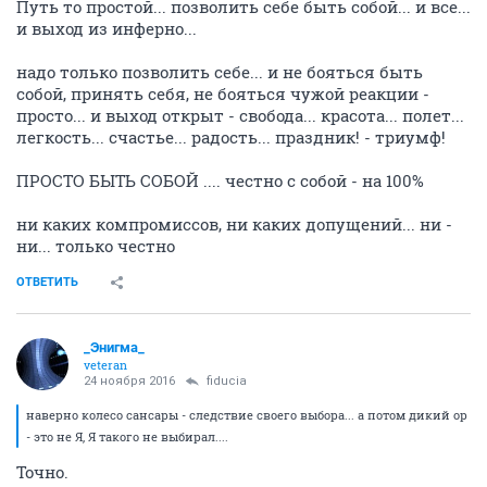
Путь то простой... позволить себе быть собой... и все...
и выход из инферно...
надо только позволить себе... и не бояться быть
собой, принять себя, не бояться чужой реакции -
просто... и выход открыт - свобода... красота... полет...
легкость... счастье... радость... праздник! - триумф!
ПРОСТО БЫТЬ СОБОЙ .... честно с собой - на 100%
ни каких компромиссов, ни каких допущений... ни -
ни... только честно
ОТВЕТИТЬ
_Энигма_
veteran
24 ноября 2016
fiducia
наверно колесо сансары - следствие своего выбора... а потом дикий ор
- это не Я, Я такого не выбирал....
Точно.