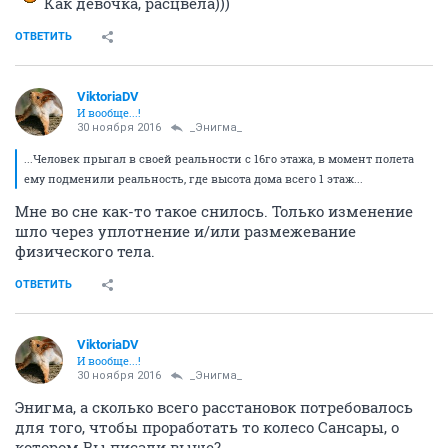
Как девочка, расцвела)))
ОТВЕТИТЬ
ViktoriaDV
И вообще...!
30 ноября 2016
_Энигма_
...Человек прыгал в своей реальности с 16го этажа, в момент полета
ему подменили реальность, где высота дома всего 1 этаж...
Мне во сне как-то такое снилось. Только изменение
шло через уплотнение и/или размежевание
физического тела.
ОТВЕТИТЬ
ViktoriaDV
И вообще...!
30 ноября 2016
_Энигма_
Энигма, а сколько всего расстановок потребовалось
для того, чтобы проработать то колесо Сансары, о
котором Вы писали выше?