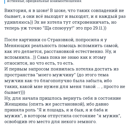
истинные, официальные взаимоотношения.
Виктория, я в шоке! В шоке, что таких совпадений не
бывает, а они всё выходят и выходят, и я каждый раз
удивляюсь)) Эх не хотела тут откровенничать, но
теперь уж точно "Ща споюууу!" это про 29.11.))
После картинки со Страховкой, попросила я у
Меняющих реальность помощь вспомнить самой,
как это делается, расстановкой естественно. Ну, и
вспомнила...)) Сама пока не знаю как к этому
относится, но что есть, то есть.
И первым запросом появилась хотелка достать из
пространства "моего мужчину" (до этого тема
мужчин как-то благополучно была забыта, ибо
таких, какой мне нужен для меня такой ... , просто не
бывает)))
Ну, для начала пришлось вернуть себя в состояние
Женщины (опять же расстановкой), ибо давно
приняла роль "Я и лошадь, я и бык, я и баба и
мужик", в котором отпустила состояние "я мужик",
освободив это место для некого земного.