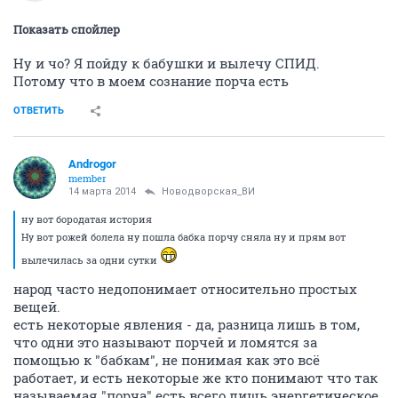
Показать спойлер
Ну и чо? Я пойду к бабушки и вылечу СПИД.
Потому что в моем сознание порча есть
ОТВЕТИТЬ
Androgor
member
14 марта 2014
Новодворcкая_ВИ
ну вот бородатая история
Ну вот рожей болела ну пошла бабка порчу сняла ну и прям вот
вылечилась за одни сутки
народ часто недопонимает относительно простых
вещей.
есть некоторые явления - да, разница лишь в том,
что одни это называют порчей и ломятся за
помощью к "бабкам", не понимая как это всё
работает, и есть некоторые же кто понимают что так
называемая "порча" есть всего лишь энергетическое