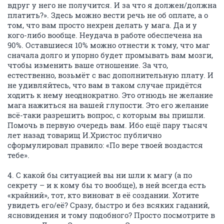
вдруг у него не получится. И за что я должен/должна
платить?». Здесь можно вести речь не об оплате, а о
том, что вам просто нехрен делать у мага. Да и у
кого-либо вообще. Неудача в работе обеспечена на
90%. Оставшиеся 10% можно отнести к тому, что маг
сначала долго и упорно будет промывать вам мозги,
чтобы изменить ваше отношение. За что,
естественно, возьмёт с вас дополнительную плату. И
не удивляйтесь, что вам в таком случае придётся
ходить к нему неоднократно. Это отнюдь не желание
мага нажиться на вашей глупости. Это его желание
всё-таки разрешить вопрос, с которым вы пришли.
Помочь в первую очередь вам. Ибо ещё пару тысяч
лет назад товарищ И.Христос публично
сформулировал правило: «По вере твоей воздастся
тебе».
4. С какой бы ситуацией вы ни шли к магу (а по
секрету – и к кому бы то вообще), в ней всегда есть
«крайний», тот, кто виноват в её создании. Хотите
увидеть его/её? Сразу, быстро и без всяких гаданий,
ясновидения и тому подобного? Просто посмотрите в