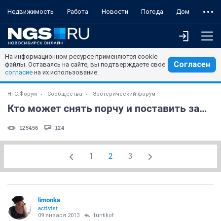
Недвижимость
Работа
Новости
Погода
Дом
На информационном ресурсе применяются cookie-
Согласен
файлы. Оставаясь на сайте, вы подтверждаете свое
согласие
на их использование.
НГС.Форум
Сообщества
Эзотерический форум
Кто может снять порчу и поставить защиту от неё?
125456
124
1
2
3
limonka
activist
09 января 2013
funtikof