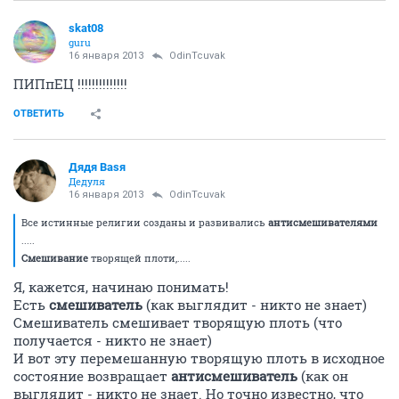
skat08
guru
16 января 2013
OdinTcuvak
ПИПпЕЦ !!!!!!!!!!!!!!
ОТВЕТИТЬ
Дядя Ваsя
Дедуля
16 января 2013
OdinTcuvak
Все истинные религии созданы и развивались
антисмешивателями
.....
Смешивание
творящей плоти,.....
Я, кажется, начинаю понимать!
Есть
смешиватель
(как выглядит - никто не знает)
Смешиватель смешивает творящую плоть (что
получается - никто не знает)
И вот эту перемешанную творящую плоть в исходное
состояние возвращает
антисмешиватель
(как он
выглядит - никто не знает. Но точно известно, что