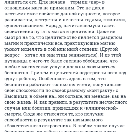
лишиться его. Для начала – термин «дар» в
отношении мага не применим. Это не дар, а
неотъемлемое свойство данной сущности, которое
развивается, пестуется и лелеется годами, жизнями,
существованием. Народу, начитавшемуся газет,
свойственно путать магов и целителей. Даже не
смотря на то, что целительство является разделом
магии и практически все, практикующие магию
умеют исцелять в той или иной степени. (Другой
вопрос – хотят ли они этим заниматься). И из этой
путаницы с чего-то было сделано обобщение, что
любые магические услуги должны оказываться
бесплатно. Причём и целителей подстригли всех под
одну гребёнку. Особенность здесь в том, что
бесплатно работают только целители, получившие
свои способности по своеобразному «контракту» с
Высшими, в обмен на… ни больше, ни меньше, как на
свою жизнь. И, как правило, в результате несчастного
случая или болезни, приведших к «клинической»
смерти. Сюда же относятся те, кто получил
способности в результате так называемого
«Божественного откровения». В любом таком случае
бесплатность их работы заранее оговорена в том