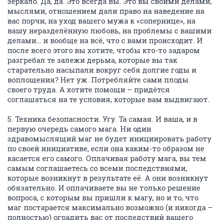
зеркало. Да, да. Это всегда вы. Это вы своими делами,
мыслями, отношением дали право на наведение на
вас порчи, на уход вашего мужа к «сопернице», на
вашу неразделённую любовь, на проблемы с вашими
делами… и вообще на всё, что с вами происходит. И
после всего этого вы хотите, чтобы кто-то задаром
разгребал те залежи дерьма, которые вы так
старательно насыпали вокруг себя долгие годы и
воплощения? Нет уж. Потребляйте сами плоды
своего труда. А хотите помощи – придётся
соглашаться на те условия, которые вам выдвигают.
5. Техника безопасности. Угу. Та самая. И ваша, и в
первую очередь самого мага. Ни один
здравомыслящий маг не будет инициировать работу
по своей инициативе, если она каким-то образом не
касается его самого. Оплачивая работу мага, вы тем
самым соглашаетесь со всеми последствиями,
которые возникнут в результате её. А они возникнут
обязательно. И оплачиваете вы не только решение
вопроса, с которым вы пришли к магу, но и то, что
маг постарается максимально возможно (и никогда –
полностью) оградить вас от последствий вашего