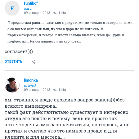
funtikof
F
guru
09 января 2013
Liria
Я предлагала расплачиваться продуктами не только с экстрасенсами,
а со всеми остальными, ну что б дара не лишились. В
парикмахерской, в театре, пилоту сальца шматок, чтоб до Турции
подбросил... Не соглашается никто чота...
согласен! )))
ОТВЕТИТЬ
limonka
activist
09 января 2013
Liria
хм, странно, я вроде спокойно вопрос задала))))без
всякого выпендрежа...
такой факт действительно существует и интересно
откуда это пошло и почему..ведь не просто так...
а то, что деньгами расплачиваться, повторюсь, я не
против, и считаю что это намного проще и для
клиента и для мастера....