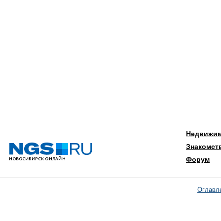
Недвижи
Знакомст
Форум
Оглавл