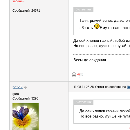
забанен
-
В ответ на:
Сообщений: 24371
Таня, рыжий волос да зелен
сбегать
Ему от нас - аст
Да сей хлопец гарный любой из
Но все равно, лучше не пугай. )
Всем до свидания.
petvik
11.08.11 23:28
Ответ на сообщение
R
guru
Сообщений: 3293
В ответ на:
Да сей хлопец гарный любой
Но все равно, лучше не пугай