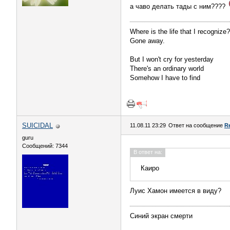
а чаво делать тады с ним????
Where is the life that I recognize?
Gone away.
But I won't cry for yesterday
There's an ordinary world
Somehow I have to find
SUICIDAL
11.08.11 23:29
Ответ на сообщение
R
guru
Сообщений: 7344
В ответ на:
Каиро
Луис Хамон имеется в виду?
Синий экран смерти