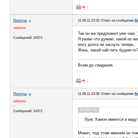
Regyna
11.08.11 23:32
Ответ на сообщение
R
забанен
-
Так он же предложил уже чаю. )
Сообщений: 24371
Я разве что думаю: какой из ни
могу долго не заснуть теперь.
Жень, какой чай пить будем-то
Всем до свидания.
Regyna
11.08.11 23:35
Ответ на сообщение
R
забанен
-
В ответ на:
Сообщений: 24371
Луис Хамон имеется в виду
Может, под этим именем он тож