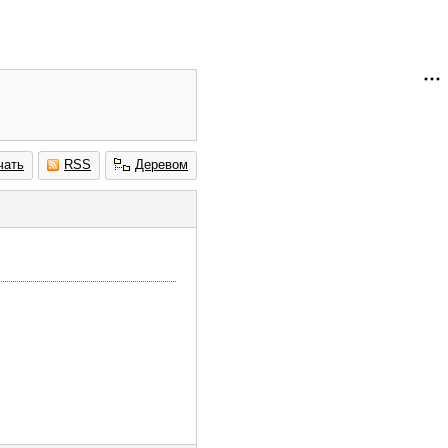
чать
RSS
Деревом