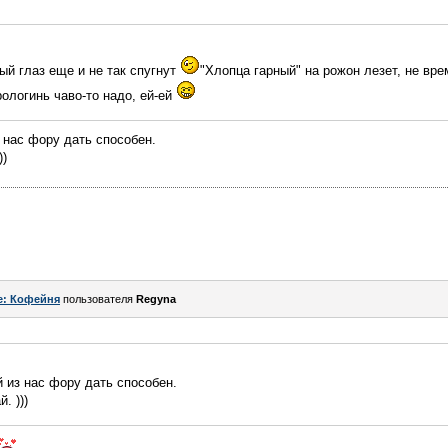
ый глаз еще и не так спугнут
"Хлопца гарный" на рожон лезет, не вре
рологинь чаво-то надо, ей-ей
 нас фору дать способен.
))
e: Кофейня
пользователя
Regyna
 из нас фору дать способен.
. )))