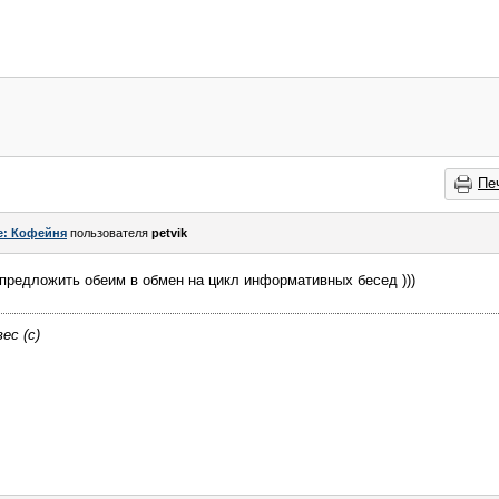
Пе
e: Кофейня
пользователя
petvik
предложить обеим в обмен на цикл информативных бесед )))
ес (с)