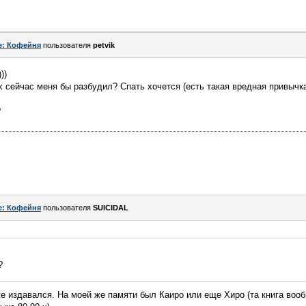
e: Кофейня
пользователя
petvik
))
х сейчас меня бы разбудил? Спать хочется (есть такая вредная привычка
?
e: Кофейня
пользователя
SUICIDAL
?
е издавался. На моей же памяти был Каиро или еще Хиро (та книга вообщ