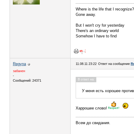
Where is the life that I recognize?
Gone away.
But I won't cry for yesterday
There's an ordinary world
Somehow I have to find
Regyna
11.08.11 23:22
Ответ на сообщение
R
забанен
-
В ответ на:
Сообщений: 24371
У меня есть хорошее против
Харрошее слово!
Всем до свидания.