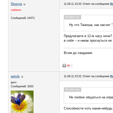
Regyna
11.08.11 23:20
Ответ на сообщение
R
забанен
-
В ответ на:
Сообщений: 24371
Ну что Танюша, как насчет "
Предлагаете в 12-м часу ночи?
в себя -- и никак проснуться не
Всем до свидания.
petvik
11.08.11 23:22
Ответ на сообщение
R
guru
Сообщений: 3293
В ответ на:
Не люблю общаться на опре
Способности хоть какие-нибудь 