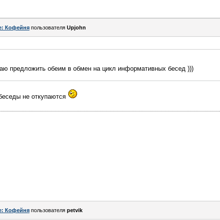
e: Кофейня
пользователя
Upjohn
аю предложить обеим в обмен на цикл информативных бесед )))
 беседы не откупаются
e: Кофейня
пользователя
petvik