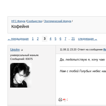
НГС.Форум
/
Сообщества
/
Эзотерический форум
/
Кофейня
1
2
3
4
5
6
7
..
21
←
предыдущая
следующая
→
Upjohn
11.08.11 23:20
Ответ на сообщение
R
универсальный маньяк
Сообщений: 83075
Да, любопытствую я, хочу чаю 
Нам с тобой Голубых небес нав