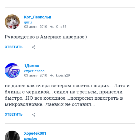
Кот_Леопольд
guru
03 июня 2010
Olla85
Руководство в Америке наверное:)
ОТВЕТИТЬ
1Диман
experienced
03 июня 2010
kipish29
не далее как вчера вечером посетил шарик... Латэ и
блины с черникой... сидел на третьем, принесли
быстро...НО все холодное....попросил подогреть в
микроволновке...чаевых не оставил...
ОТВЕТИТЬ
Xope4ek001
member