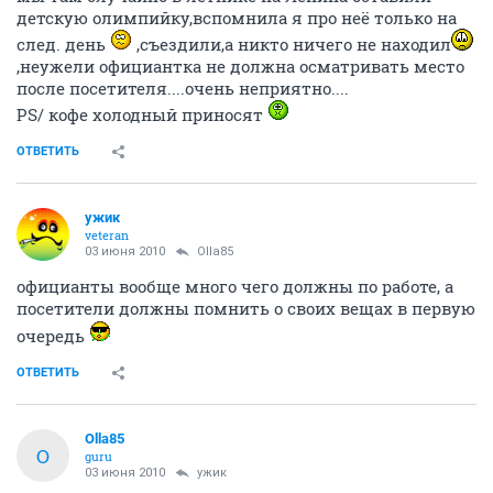
детскую олимпийку,вспомнила я про неё только на
след. день
,съездили,а никто ничего не находил
,неужели официантка не должна осматривать место
после посетителя....очень неприятно....
PS/ кофе холодный приносят
ОТВЕТИТЬ
ужик
veteran
03 июня 2010
Olla85
официанты вообще много чего должны по работе, а
посетители должны помнить о своих вещах в первую
очередь
ОТВЕТИТЬ
Olla85
O
guru
03 июня 2010
ужик