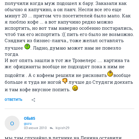
получили когда муж подошел к бару. Заказали как
обычно я капучино, а он ланч. Несли все это еще
минут 20 ... притом что посетителей было мало. Как
я люблю кофе ... а вот капучино редко можно
испортить, но вот там наверно особенно постарались,
чтоб так его испортить :(( пить его было не возможно.
Сэндвич из бизнес-ланча., тоже желал оставлять
лучшее
. Ладно, думаю может нам не повезло
тогда.
И вот опять зашли в тот же Трэвелерс .... картина та
же: официанты вообще не подходят пока к ним не
подойти . А с кофеем решили не рисковать
вообще
больше я туда не ногой
лучше до Студяги доехать
и там кофе вкусное попить.
ОТВЕТИТЬ
Olla85
O
guru
03 июня 2010
kipish29
мы там случайно в летнике на Ленина оставили