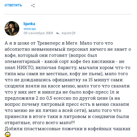
ОТВЕТИТЬ
bjanka
veteran
09 сентября 2009
kipish29
А я в шоке от Тревелерс в Меге. Мало того что
абсолютно невменяемый персонал ничего не знает о
кофе, который они готовят (вопрос был
элементарный - какой сорт кофе без кислинки - не
знал НИКТО, включая баристу, мычали хором что-то
типа мы сами не местные, кофу не пьем), мало того
что не дождавшись официантку за 15 минут сами
сходили взяли на кассе меню, мало того что сказали
что у них нет и никогда не было кофе-пресс 1л и
предложили 2 по 0,5 есессно по другой цене (а на
вопрос почему литровый пресс есть в меню сказали
что меню не их лично а всей сети), мало того что
принесли в итоге таки в литровом и сэндвичи были
отвратные, этого всего мало!!!
Добили пластмассовые ложечки в кофейных чашках