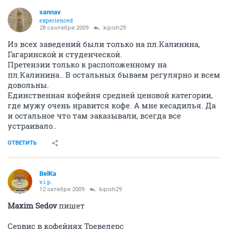
sannav
experienced
28 сентября 2009
kipish29
Из всех заведений были только на пл.Калинина,
Гагаринской и студенческой.
Претензии только к расположенному на
пл.Калинина.. В остальных бываем регулярно и всем
довольны.
Единственная кофейня средней ценовой категории,
где мужу очень нравится кофе. А мне кесадилья. Да
и остальное что там заказывали, всегда все
устраивало..
ОТВЕТИТЬ
BelKa
v.i.p.
12 октября 2009
kipish29
Maxim Sedov
пишет
Сервис в кофейнях Тревелерс