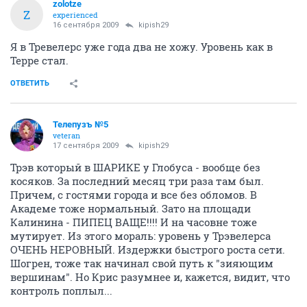
zolotze
Z
experienced
16 сентября 2009
kipish29
Я в Тревелерс уже года два не хожу. Уровень как в
Терре стал.
ОТВЕТИТЬ
Телепузъ №5
veteran
17 сентября 2009
kipish29
Трэв который в ШАРИКЕ у Глобуса - вообще без
косяков. За последний месяц три раза там был.
Причем, с гостями города и все без обломов. В
Академе тоже нормальный. Зато на площади
Калинина - ПИПЕЦ ВАЩЕ!!!! И на часовне тоже
мутирует. Из этого мораль: уровень у Трэвелерса
ОЧЕНЬ НЕРОВНЫЙ. Издержки быстрого роста сети.
Шогрен, тоже так начинал свой путь к "зияющим
вершинам". Но Крис разумнее и, кажется, видит, что
контроль поплыл...