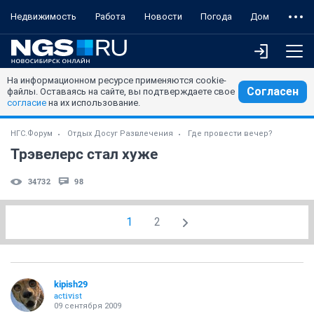
Недвижимость
Работа
Новости
Погода
Дом
На информационном ресурсе применяются cookie-
Согласен
файлы. Оставаясь на сайте, вы подтверждаете свое
согласие
на их использование.
НГС.Форум
Отдых Досуг Развлечения
Где провести вечер?
Трэвелерс стал хуже
34732
98
1
2
kipish29
activist
09 сентября 2009