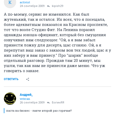
К
activist
24 сентября 2009
kipish29
А по-моему, сервис не изменился. Как был
жутенький, так и остался. Их всех, что я посещала,
более адекватным показался на Красном проспекте,
тот что возле Студио Фит. На Ленина поразил
однажды юноша-официант, который без смущения
озвучивал нам следующее: "Ой, а я вам забыл
принести ложку для десерта, щас сгоняю. Ой, а я
перепутал ваш заказ с заказом вон тех людей, щас я у
них заберу и вам принесу." Про "шарик" вообще
отдельный разговор. Прождав там 20 минут, мы
ушли, так как нам не принесли даже меню. Что уж
говорить о заказе.
ОТВЕТИТЬ
Андрей_
veteran
26 сентября 2009
БогинЯЯ
паста на бизнес - ланче второй раз горячая!!