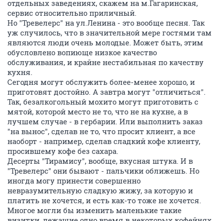
отдельных заведениях, скажем на м.Гагаринская,
сервис относительно приличный.
Но "Тревелерс" на ул.Ленина - это вообще песня. Так
уж случилось, что в значительной мере гостями там
являются люди очень молодые. Может быть, этим
обусловлено вопиюще низкое качество
обслуживания, и крайне нестабильная по качеству
кухня.
Сегодня могут обслужить более-менее хорошо, и
приготовят достойно. А завтра могут "отличиться".
Так, безалкогольный мохито могут приготовить с
мятой, которой место не то, что не на кухне, а в
лучшем случае - в гербарии. Или выполнить заказ
"на вынос", сделав не то, что просит клиент, а все
наоборт - например, сделав сладкий кофе клиенту,
просившему кофе без сахара.
Десерты "Тирамису", вообще, вкусная штука. И в
"Тревелерс" они бывают - пальчики оближешь. Но
иногда могу принести совершенно
невразумительную сладкую жижу, за которую и
платить не хочется, и есть как-то тоже не хочется.
Многое могли бы изменить маленькие такие
визитки, лежащие одно время в некоторых кофейнях