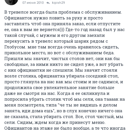
07 июня 2010
kipish29
В тревелсе всегда была проблема с обслуживанием.
Официанток нужно ловить за руку и просто
заставлять чтоб она приняла заказ, если отпустите
ее, она к вам не вернется))) Где-то год назад был у нас
такой случай, с мужем и его другом заехали
перекусить в тревелс который шарик рядом с
Глобусом. мне там всегда очень нравилось сидеть,
прикольное место, но вот с обслуживанием беда.
Пришли мы значит, чистых столов нет, они как бы
свободные, за ними никто не сидел уже, а вот убрать
с них официантки не спешили. Мы значит стояли
возле столика, официантка убирала соседний стол,
просто глянула на нас как мы стоим и не садимся, и
продолжила свое увлекательное занятие больше
даже не смотря на нас. Когда я ее окликнула и
попросила убрать столик чтоб мы сели, она таааак на
меня посмотрела, типа "че ты не видишь я делом
занята, иди дома ешь", но в слух конечно ничего она
не сказала, стала убирать стол. Все, стол чистый, мы
сели. Сидим, ждем когда же принесут меню.
Официантов на этаже не было вообще, а те что иногда