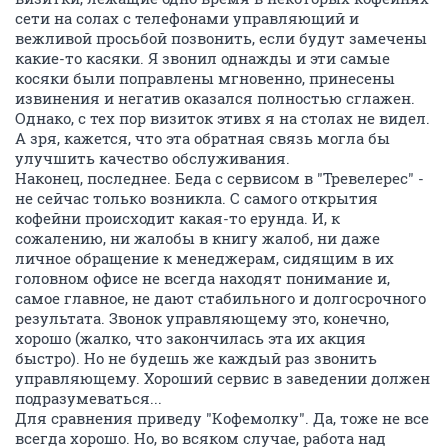
сети на солах с телефонами управляющий и
вежливой просьбой позвонить, если будут замечены
какие-то касяки. Я звонил однажды и эти самые
косяки были поправлены мгновенно, принесены
извинения и негатив оказался полностью сглажен.
Однако, с тех пор визиток этивх я на столах не видел.
А зря, кажется, что эта обратная связь могла бы
улучшить качество обслуживания.
Наконец, последнее. Беда с сервисом в "Тревелерес" -
не сейчас только возникла. С самого открытия
кофейни происходит какая-то ерунда. И, к
сожалению, ни жалобы в книгу жалоб, ни даже
личное обращение к менеджерам, сидящим в их
головном офисе не всегда находят понимание и,
самое главное, не дают стабильного и долгосрочного
результата. Звонок управляющему это, конечно,
хорошо (жалко, что закончилась эта их акция
быстро). Но не будешь же каждый раз звонить
управляющему. Хороший сервис в заведении должен
подразумеваться...
Для сравнения приведу "Кофемолку". Да, тоже не все
всегда хорошо. Но, во всяком случае, работа над