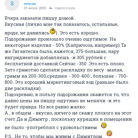
S
veteran
01 июля 2005
Capriccioza
Вчера заказали пиццу домой..
Вкусная (лично мне так показалось, остальные,
вроде, не давились
). Это есть хорошо.
Подорожание произошло оченно ощутимое. На
некоторые изделия - 50% (Капричоза, например).Та
же Гигантеска была, кажется, 275-большая, пару
ингридиентов добавляешь -и 305 рублей с
бесплатной доставкой.Сейчас -350 .Это есть плохо.
Зато грамотно сделали раскладку по весу -малая,
грамм на 200-300,средняя - 300-400 , большая - 700-
800..Это хороший маркетинговый ход (раньше было
две раскладки).
Подозреваю, в пользу подорожания окажется то, что
давно цены на пиццу ощутимо не меняли -и это
будет правда. Но все равно жалко.
А , в общем - вкусно, ничего не скажу плохого на этот
счет.Да и Димитр , поскольку курящих в помещении
не было -употреблял с удовольствием
P.S...Не то, чтобы мы живем с Димитром..