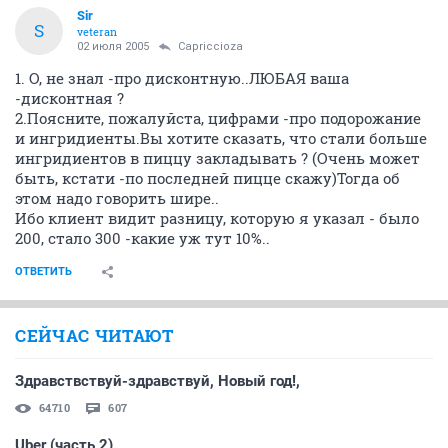
Sir
S
veteran
02 июля 2005
Capriccioza
1. О, не знал -про дисконтную..ЛЮБАЯ ваша
-дисконтная ?
2.Поясните, пожалуйста, цифрами -про подорожание
и ингридиенты.Вы хотите сказать, что стали больше
ингридиентов в пиццу закладывать ? (Очень может
быть, кстати -по последней пицце скажу)Тогда об
этом надо говорить шире..
Ибо клиент видит разницу, которую я указал - было
200, стало 300 -какие уж тут 10%..
ОТВЕТИТЬ
СЕЙЧАС ЧИТАЮТ
Здравствствуй-здравствуй, Новый год!,
64710
607
Uber (часть 2)