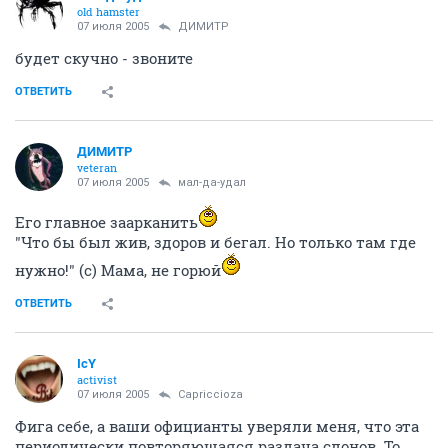
old hamster
07 июля 2005
ДИМИТР
будет скучно - звоните
ОТВЕТИТЬ
ДИМИТР
veteran
07 июля 2005
мал-да-удал
Его главное заарканить
"Что бы был жив, здоров и бегал. Но только там где
нужно!" (с) Мама, не горюй
ОТВЕТИТЬ
IcY
activist
07 июля 2005
Capriccioza
Фига себе, а ваши официанты уверяли меня, что эта
периодически повторяющаяся раздача слонов. То