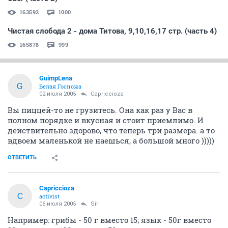
163592
1000
Чистая слобода 2 - дома Титова, 9,10,16,17 стр. (часть 4)
165878
999
GuimpLena
G
Белая Госпожа
02 июля 2005
Capriccioza
Вы пиццей-то не грузитесь. Она как раз у Вас в
полном порядке и вкусная и стоит приемлимо. И
действительно здорово, что теперь три размера. а то
вдвоем маленькой не наешься, а большой много )))))
ОТВЕТИТЬ
Capriccioza
C
activist
06 июля 2005
Sir
Например: грибы - 50 г вместо 15; язык - 50г вместо