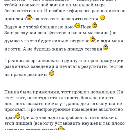
тобой в совместной жизни по-меньшей мере
безответственно. И вообще кефира все равно никто не
приносил
так что тест незащитывается.
Водку я с тобой больше не пью!
Пока
Завтра скупай весь Фостерс в вашем магазине (не
думаю что это будет сильно затратно
)и жди меня
в гости. А не будешь ждать приеду сегодня
Предлагаю организовать группу тестеров продукции
различных заведений и печатать результаты тестов
на правах рекламы.
Пицца была примелима, тест прошел нормально. На
счет того, чего туда стали класть больше ничего
внятного сказать не могу - давно до этого случая не
пробовал. Про непрокуренное помещение абсолютно
прав
При случае надо попробовать пить виски с
этой пиццей (все хочу установить неужели так плохо
запивать пиццу виски?
)