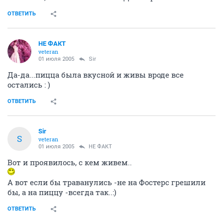
ОТВЕТИТЬ
НЕ ФАКТ
veteran
01 июля 2005
Sir
Да-да...пицца была вкусной и живы вроде все
остались : )
ОТВЕТИТЬ
Sir
S
veteran
01 июля 2005
НЕ ФАКТ
Вот и проявилось, с кем живем..
А вот если бы траванулись -не на Фостерс грешили
бы, а на пиццу -всегда так..:)
ОТВЕТИТЬ