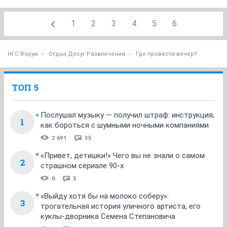
1
2
3
4
5
6
НГС.Форум
Отдых Досуг Развлечения
Где провести вечер?
ТОП 5
Послушал музыку — получил штраф: инструкция,
1
как бороться с шумными ночными компаниями
2 691
35
«Привет, детишки!» Чего вы не знали о самом
2
страшном сериале 90-х
0
3
«Выйду хотя бы на молоко соберу»:
3
трогательная история уличного артиста, его
куклы-дворника Семена Степановича