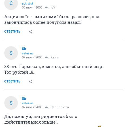
C
activist
06 июля 2005
IcY
Акция со "штампиками" была разовой , она
закончилась более полугода назад.
ОТВЕТИТЬ
Sir
S
veteran
07 июля 2005
Rainy
88-это Пармезан, кажется, а не обычный сыр..
Тот рублей 18..
ОТВЕТИТЬ
Sir
S
veteran
07 июля 2005
Capriccioza
Да, пожалуй, ингридиентов было
,действительно,больше..