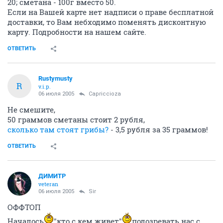
20; сметана - 100г вместо 50.
Если на Вашей карте нет надписи о праве бесплатной
доставки, то Вам небходимо поменять дисконтную
карту. Подробности на нашем сайте.
ОТВЕТИТЬ
Rustymusty
R
v.i.p.
06 июля 2005
Capriccioza
Не смешите,
50 граммов сметаны стоит 2 рубля,
сколько там стоят грибы?
- 3,5 рубля за 35 граммов!
ОТВЕТИТЬ
ДИМИТР
veteran
06 июля 2005
Sir
ОФФТОП
Началось
"кто с кем живет"
подозревать нас с