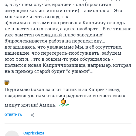
с, в лучшем случае, иронией - она (просчитав
ситуацию как истинный гений)... замолчала... Это
молчание и есть выход, т.к...
а)своими ответами она рисовала Каприччу отнюдь
не в пастельных тонах, а даже наоборот... В ее тишине
уже заметен очевидный плюс заведению!
б)прослеживается работа на перспективу...
догадываясь, что уважаемые Мы, в её отсутствие,
нашедшие, что перетереть-пообсуждать, забудем
этот топ и... это в общем-то уже обсуждалось -
появится новая Каприччиозищща, например, которая
не в пример старой будет "с ушами"...
Поднимаю бокал за этот топик и за Каприччиозу,
подарившую нам столько радостных и счастливых
минут жизни! Аминь.
ОТВЕТИТЬ
Capriccioza