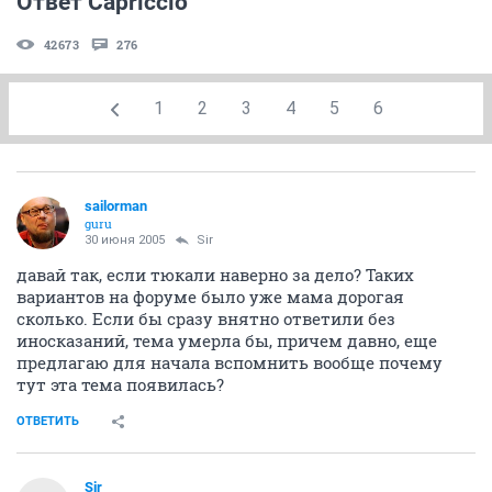
Ответ Capriccio
42673
276
1
2
3
4
5
6
sailorman
guru
30 июня 2005
Sir
давай так, если тюкали наверно за дело? Таких
вариантов на форуме было уже мама дорогая
сколько. Если бы сразу внятно ответили без
иносказаний, тема умерла бы, причем давно, еще
предлагаю для начала вспомнить вообще почему
тут эта тема появилась?
ОТВЕТИТЬ
Sir