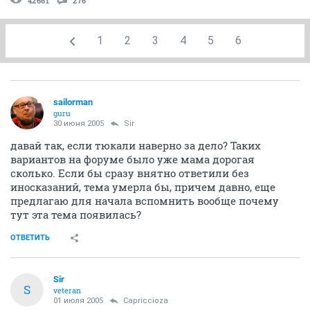
42661
276
1
2
3
4
5
6
sailorman
guru
30 июня 2005
Sir
давай так, если тюкали наверно за дело? Таких
вариантов на форуме было уже мама дорогая
сколько. Если бы сразу внятно ответили без
иносказаний, тема умерла бы, причем давно, еще
предлагаю для начала вспомнить вообще почему
тут эта тема появилась?
ОТВЕТИТЬ
Sir
S
veteran
01 июля 2005
Capriccioza