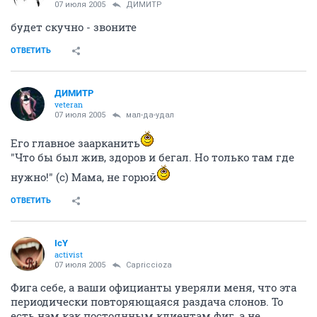
07 июля 2005
ДИМИТР
будет скучно - звоните
ОТВЕТИТЬ
ДИМИТР
veteran
07 июля 2005
мал-да-удал
Его главное заарканить
"Что бы был жив, здоров и бегал. Но только там где
нужно!" (с) Мама, не горюй
ОТВЕТИТЬ
IcY
activist
07 июля 2005
Capriccioza
Фига себе, а ваши официанты уверяли меня, что эта
периодически повторяющаяся раздача слонов. То
есть нам как постоянным клиентам фиг, а не