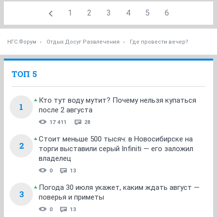
1
2
3
4
5
6
НГС.Форум
Отдых Досуг Развлечения
Где провести вечер?
ТОП 5
Кто тут воду мутит? Почему нельзя купаться
1
после 2 августа
17 411
28
Стоит меньше 500 тысяч: в Новосибирске на
2
торги выставили серый Infiniti — его заложил
владелец
0
13
Погода 30 июля укажет, каким ждать август —
3
поверья и приметы
0
13