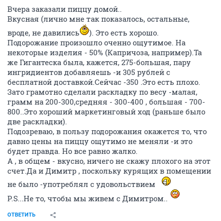
Вчера заказали пиццу домой..
Вкусная (лично мне так показалось, остальные,
вроде, не давились
). Это есть хорошо.
Подорожание произошло оченно ощутимое. На
некоторые изделия - 50% (Капричоза, например).Та
же Гигантеска была, кажется, 275-большая, пару
ингридиентов добавляешь -и 305 рублей с
бесплатной доставкой.Сейчас -350 .Это есть плохо.
Зато грамотно сделали раскладку по весу -малая,
грамм на 200-300,средняя - 300-400 , большая - 700-
800..Это хороший маркетинговый ход (раньше было
две раскладки).
Подозреваю, в пользу подорожания окажется то, что
давно цены на пиццу ощутимо не меняли -и это
будет правда. Но все равно жалко.
А , в общем - вкусно, ничего не скажу плохого на этот
счет.Да и Димитр , поскольку курящих в помещении
не было -употреблял с удовольствием
P.S...Не то, чтобы мы живем с Димитром..
ОТВЕТИТЬ