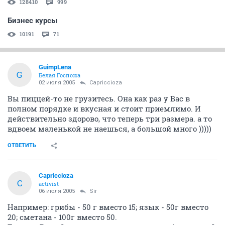
128410
999
Бизнес курсы
10191
71
GuimpLena
G
Белая Госпожа
02 июля 2005
Capriccioza
Вы пиццей-то не грузитесь. Она как раз у Вас в
полном порядке и вкусная и стоит приемлимо. И
действительно здорово, что теперь три размера. а то
вдвоем маленькой не наешься, а большой много )))))
ОТВЕТИТЬ
Capriccioza
C
activist
06 июля 2005
Sir
Например: грибы - 50 г вместо 15; язык - 50г вместо
20; сметана - 100г вместо 50.