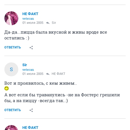
НЕ ФАКТ
veteran
01 июля 2005
Sir
Да-да...пицца была вкусной и живы вроде все
остались : )
ОТВЕТИТЬ
Sir
S
veteran
01 июля 2005
НЕ ФАКТ
Вот и проявилось, с кем живем..
А вот если бы траванулись -не на Фостерс грешили
бы, а на пиццу -всегда так..:)
ОТВЕТИТЬ
НЕ ФАКТ