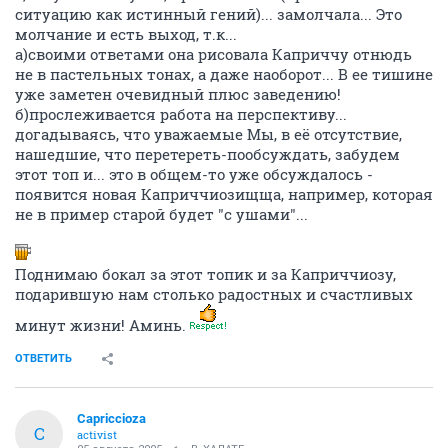
ситуацию как истинный гений)... замолчала... Это
молчание и есть выход, т.к...
а)своими ответами она рисовала Каприччу отнюдь
не в пастельных тонах, а даже наоборот... В ее тишине
уже заметен очевидный плюс заведению!
б)прослеживается работа на перспективу...
догадываясь, что уважаемые Мы, в её отсутствие,
нашедшие, что перетереть-пообсуждать, забудем
этот топ и... это в общем-то уже обсуждалось -
появится новая Каприччиозищща, например, которая
не в пример старой будет "с ушами"...
Поднимаю бокал за этот топик и за Каприччиозу,
подарившую нам столько радостных и счастливых
минут жизни! Аминь.
ОТВЕТИТЬ
Capriccioza
C
activist