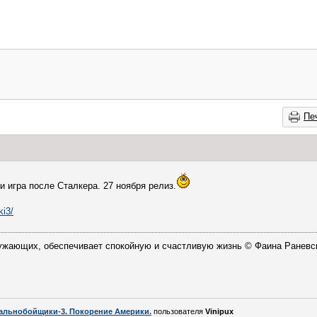
Пе
 игра после Сталкера. 27 ноября релиз.
ki3/
ружающих, обеспечивает спокойную и счастливую жизнь © Фаина Раневс
альнобойщики-3. Покорение Америки.
пользователя
Vinipux