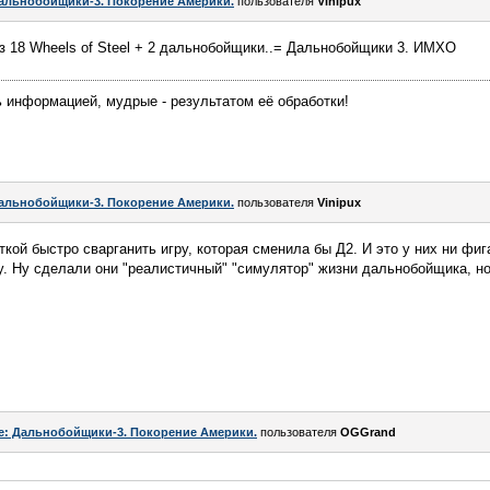
альнобойщики-3. Покорение Америки.
пользователя
Vinipux
из 18 Wheels of Steel + 2 дальнобойщики..= Дальнобойщики 3. ИМХО
 информацией, мудрые - результатом её обработки!
альнобойщики-3. Покорение Америки.
пользователя
Vinipux
кой быстро сварганить игру, которая сменила бы Д2. И это у них ни фиг
жу. Ну сделали они "реалистичный" "симулятор" жизни дальнобойщика, но
e: Дальнобойщики-3. Покорение Америки.
пользователя
OGGrand