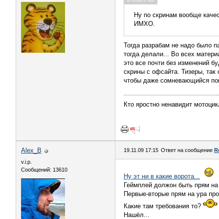
Ну по скринам вообще качес
ИМХО.
Тогда разрабам не надо было па
тогда делали... Во всех матери
это все почти без изменений бу
скрины с офсайта. Тизеры, так
чтобы даже сомневающийся пове
Кто яростно ненавидит мотоцик
Alex_B
19.11.09 17:15
Ответ на сообщение
R
v.i.p.
Сообщений: 13610
Ну эт ни в какие ворота...
Геймплей должон быть прям на 
Первые-вторые прям на ура прош
Какие там требования то?
Нашёл...