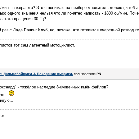
/мин - нахера это? Это я понимаю на приборе множитель делают, чтобы
ько одного значения нельзя что ли понятно написать - 1800 об/мин. Поч
частота вращения 30 Гц?
 раз с Лада Рацинг Клуб, но, похоже, что готовится очередной развод ге
листов тот сам латентный мотоциклист.
e: Дальнобойщики-3. Покорение Америки.
пользователя
PN
"окснард" - тяжёлое наследие 8-буквенных имён файлов?
тож..
ивую...
ker