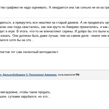
тво графики не надо оценивать. А ожидается она так сильно не из-за гра
риться, а прикрутить все ништяки на старый движок. А не продвигать кр
алах они тогда хвастались, как они круто по Америке прокатились, и как
дет в игре. В итоге, что-то не впечатляют скрины. И добро бы это были к
 сказать. Они должны быть даже лучше, чем на самом деле - иначе чем 
лся хотя бы на это...
листов тот сам латентный мотоциклист.
e: Дальнобойщики-3. Покорение Америки.
пользователя
PN
мегауровне, чтобы такое продать.
ли, сутками зарубался, но это...