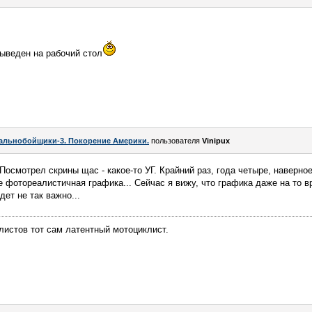
выведен на рабочий стол
альнобойщики-3. Покорение Америки.
пользователя
Vinipux
. Посмотрел скрины щас - какое-то УГ. Крайний раз, года четыре, наверное
е фотореалистичная графика... Сейчас я вижу, что графика даже на то в
дет не так важно...
листов тот сам латентный мотоциклист.