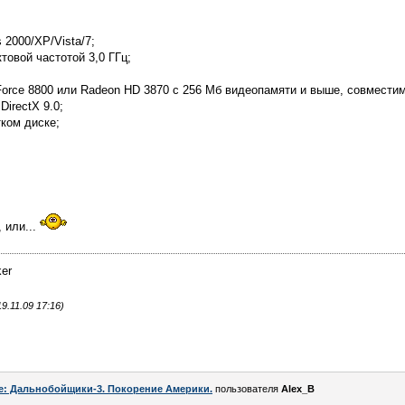
2000/XP/Vista/7;
ктовой частотой 3,0 ГГц;
orce 8800 или Radeon HD 3870 с 256 Мб видеопамяти и выше, совместима
DirectX 9.0;
тком диске;
 или...
ker
.11.09 17:16)
e: Дальнобойщики-3. Покорение Америки.
пользователя
Alex_B