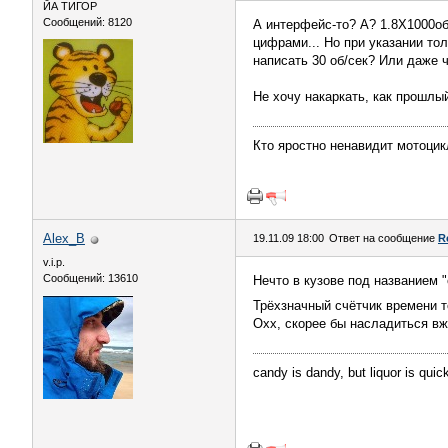
ЙА ТИГОР
Сообщений: 8120
А интерфейс-то? А? 1.8Х1000об
цифрами... Но при указании тол
написать 30 об/сек? Или даже 
Не хочу накаркать, как прошлый
Кто яростно ненавидит мотоцик
Alex_B
19.11.09 18:00
Ответ на сообщение
R
v.i.p.
Сообщений: 13610
Нечто в кузове под названием 
Трёхзначный счётчик времени 
Охх, скорее бы насладиться вж
candy is dandy, but liquor is quic