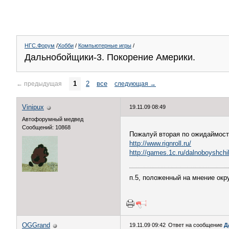
НГС.Форум
/
Хобби
/
Компьютерные игры
/
Дальнобойщики-3. Покорение Америки.
1
2
все
←
предыдущая
следующая
→
Vinipux
19.11.09 08:49
Автофорумный медвед
Сообщений: 10868
Пожалуй вторая по ожидаймости
http://www.rignroll.ru/
http://games.1c.ru/dalnoboyshchi
п.5, положенный на мнение ок
OGGrand
19.11.09 09:42
Ответ на сообщение
Д