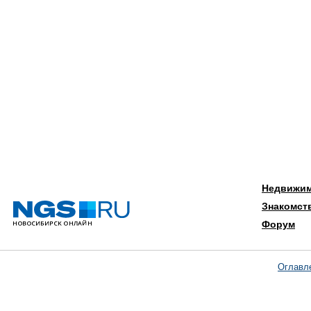
Недвижи
Знакомст
Форум
Оглавл