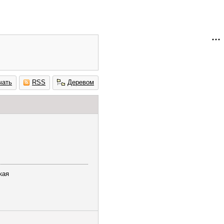
чать
RSS
Деревом
кая