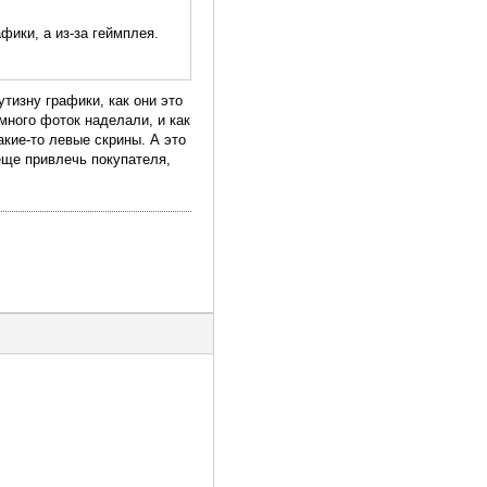
фики, а из-за геймплея.
утизну графики, как они это
 много фоток наделали, и как
акие-то левые скрины. А это
еще привлечь покупателя,