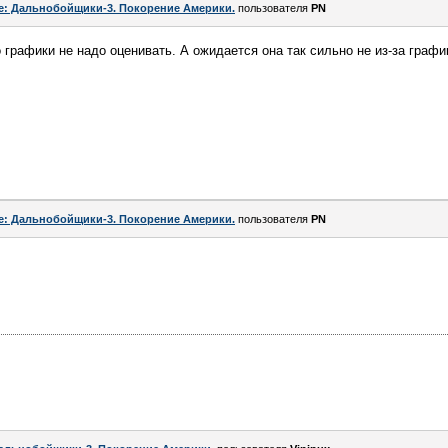
e: Дальнобойщики-3. Покорение Америки.
пользователя
PN
 графики не надо оценивать. А ожидается она так сильно не из-за графи
e: Дальнобойщики-3. Покорение Америки.
пользователя
PN