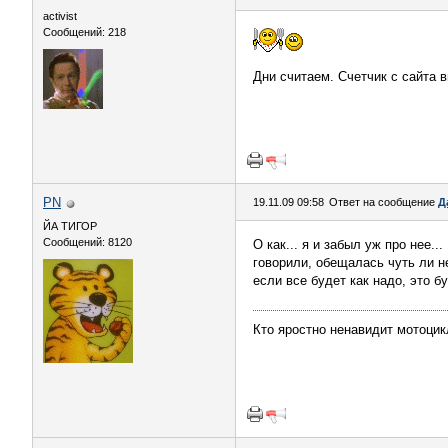
activist
Сообщений: 218
Дни считаем. Счетчик с сайта 
PN
19.11.09 09:58
Ответ на сообщение
Д
ЙА ТИГОР
Сообщений: 8120
О как... я и забыл уж про нее..
говорили, обещалась чуть ли н
если все будет как надо, это бу
Кто яростно ненавидит мотоцик