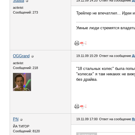
Subba
19.11.09 14:20
Ответ на сообщение
Д
activist
Сообщений: 273
Трейлер не впечатлил... Идеи 
Умные люди стремятся владеть
OGGrand
19.11.09 15:29
Ответ на сообщение
Д
activist
Сообщений: 218
"18 стальных колес" была попыт
"колесах" я там никаких не ви
без драйва.
PN
19.11.09 17:00
Ответ на сообщение
R
ЙА ТИГОР
Сообщений: 8120
В ответ на: