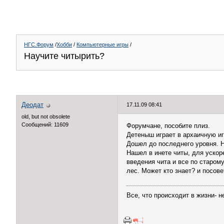
НГС.Форум
/
Хобби
/
Компьютерные игры
/
Научите читырить?
Деодат
17.11.09 08:41
old, but not obsolete
Сообщений: 11609
Форумчане, пособите плиз.
Детеныш играет в архаичную иг
Дошел до последнего уровня. Н
Нашел в инете читы, для ускор
введения чита и все по старом
лес. Может кто знает? и посове
Все, что происходит в жизни- не