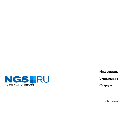
Недвижи
Знакомст
Форум
Оглавл