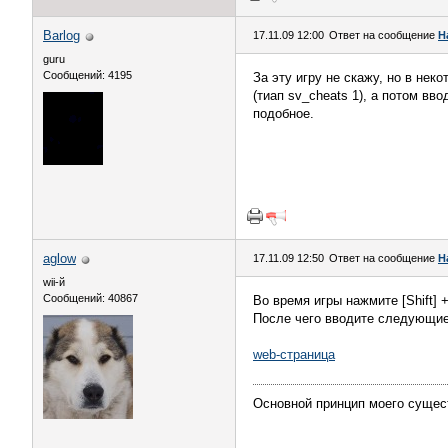
Barlog
17.11.09 12:00
Ответ на сообщение
Н
guru
Сообщений: 4195
За эту игру не скажу, но в нек
(тиап sv_cheats 1), а потом вв
подобное.
aglow
17.11.09 12:50
Ответ на сообщение
Н
wii-й
Сообщений: 40867
Во время игры нажмите [Shift] 
Пocлe чeгo ввoдитe cлeдyющиe
web-страница
Основной принцип моего сущес