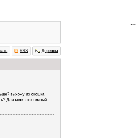
чать
RSS
Деревом
льше? выхожу из окошка
ить? Для меня это темный