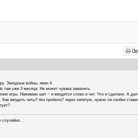
Пе
ру. Звездные войны, явин 4.
о там уже 3 месяца. Не может чувака замачить.
ения игры. Нажимаю шит ~ и вводится слово и чит. Что и сделано. А да
у. Как вводить читы? без пробела? через запятую, нужно ли скобки став
тует?
 случайно....