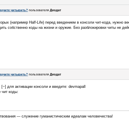
аучите читырить?
пользователя
Деодат
оторых (например Half-Life) перед введением в консоли чит-кода, нужно 
одить собственно коды на жизни и оружие. Без разблокировки читы не дей
аучите читырить?
пользователя
Деодат
+ [~] для активации консоли и введите: devmapall
 чит кoды:
твования — служение гуманистическим идеалам человечества!