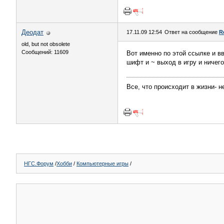
Деодат
17.11.09 12:54
Ответ на сообщение
R
old, but not obsolete
Сообщений: 11609
Вот именно по этой ссылке и вв
шифт и ~ выход в игру и ничего
Все, что происходит в жизни- не
НГС.Форум
/
Хобби
/
Компьютерные игры
/