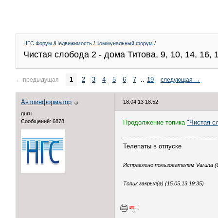
НГС.Форум
/
Недвижимость
/
Коммунальный форум
/
Чистая слобода 2 - дома Титова, 9, 10, 14, 16, 1
1
2
3
4
5
6
7
..
19
←
предыдущая
следующая
→
Автоинформатор
18.04.13 18:52
guru
Сообщений: 6878
Продолжение топика
"Чистая сл
Телепаты в отпуске
Исправлено пользователем Varuna (0
Топик закрыл(а) (15.05.13 19:35)