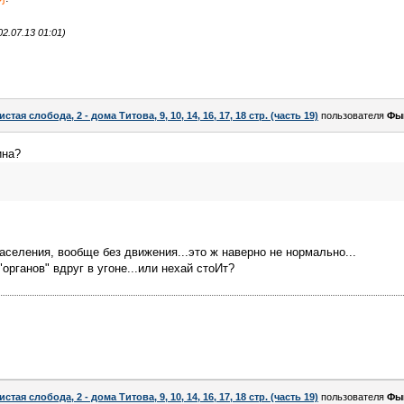
2.07.13 01:01)
истая слобода, 2 - дома Титова, 9, 10, 14, 16, 17, 18 стр. (часть 19)
пользователя
Фы
ина?
заселения, вообще без движения...это ж наверно не нормально...
"органов" вдруг в угоне...или нехай стоИт?
истая слобода, 2 - дома Титова, 9, 10, 14, 16, 17, 18 стр. (часть 19)
пользователя
Фы