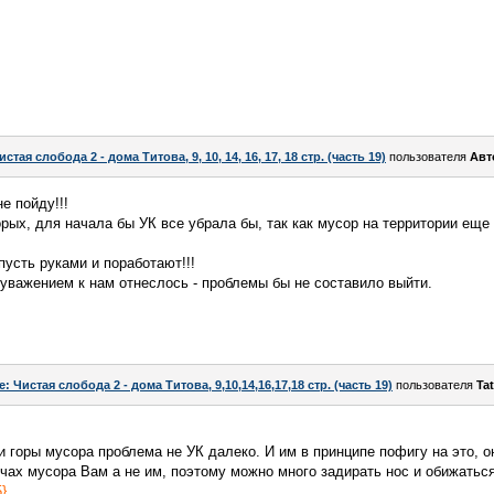
истая слобода 2 - дома Титова, 9, 10, 14, 16, 17, 18 стр. (часть 19)
пользователя
Авт
е пойду!!!
орых, для начала бы УК все убрала бы, так как мусор на территории еще
 пусть руками и поработают!!!
 уважением к нам отнеслось - проблемы бы не составило выйти.
e: Чистая слобода 2 - дома Титова, 9,10,14,16,17,18 стр. (часть 19)
пользователя
Ta
и горы мусора проблема не УК далеко. И им в принципе пофигу на это, о
учах мусора Вам а не им, поэтому можно много задирать нос и обижаться
}
.