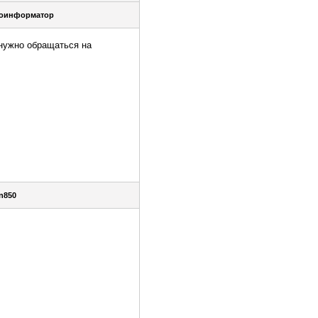
оинформатор
 нужно обращаться на
n850