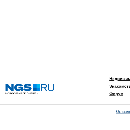
Недвижи
Знакомст
Форум
Оглавл