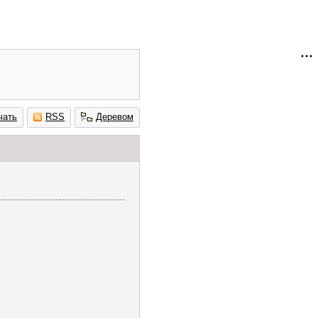
чать
RSS
Деревом