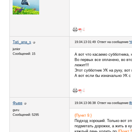
Tati_ana_s
19.04.13 01:49
Ответ на сообщение
Ч
junior
Сообщений: 15
А вот что касаемо субботника, н
Во первых все оплачено, во вт
лежит!!!
Этот субботник УК на руку, вот
А вот если бы изначально УК с
Фывв
19.04.13 06:38
Ответ на сообщение
R
guru
Сообщений: 5295
{Пункт 9.}
Подход хороший. Только вот эт
подметать дорожки, а жить в к
каждый день ходить по
{Пункт 5