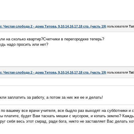
e: Чистая слобода 2 - дома Титова, 9,10,14,16,17,18 стр. (часть 19)
пользователя
Та
ли на сколько квартир?Счетчики в перегородкке теперь?
удь надо просить или нет?
e: Чистая слобода 2 - дома Титова, 9,10,14,16,17,18 стр. (часть 19)
пользователя
Tat
кли заплатить за работу, а потом за них же ее и делать!
и по вашему все врачи учителя, все быдло раз выходят на субботники и
вы платите, будет Вам таскать мешки с мусором, и копать землю? Кажды
руг себя весь этот смрад, ради бога, никто не заставляет Вас делать хо