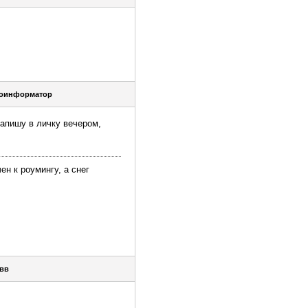
оинформатор
напишу в личку вечером,
ен к роумингу, а снег
вв