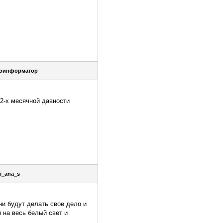
оинформатор
 2-х месячной давности
ti_ana_s
ни будут делать свое дело и
 на весь белый свет и