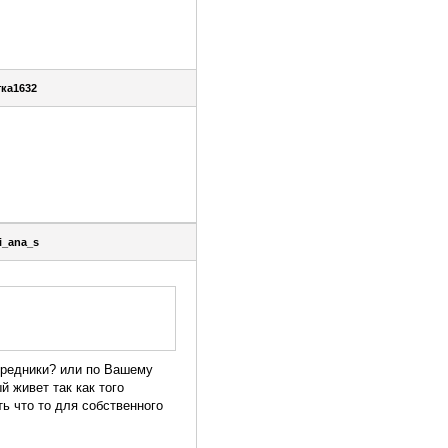
тка1632
i_ana_s
 средники? или по Вашему
й живет так как того
ть что то для собственного