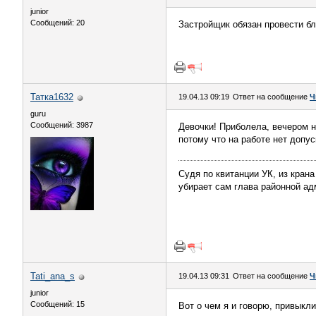
junior
Сообщений: 20
Застройщик обязан провести бл
Татка1632
19.04.13 09:19
Ответ на сообщение
Ч
guru
Сообщений: 3987
Девочки! Приболела, вечером н
потому что на работе нет допу
Судя по квитанции УК, из крана
убирает сам глава районной ад
Tati_ana_s
19.04.13 09:31
Ответ на сообщение
Ч
junior
Сообщений: 15
Вот о чем я и говорю, привыкли