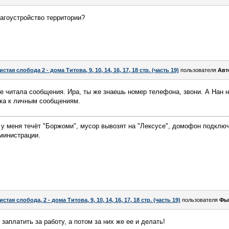
агоустройство территории?
истая слобода 2 - дома Титова, 9, 10, 14, 16, 17, 18 стр. (часть 19)
пользователя
Авт
е читала сообщения. Ира, ты же знаешь номер телефона, звони. А Нан 
ска к личным сообщениям.
 у меня течёт "Боржоми", мусор вывозят на "Лексусе", домофон подключ
министрации.
истая слобода, 2 - дома Титова, 9, 10, 14, 16, 17, 18 стр. (часть 19)
пользователя
Фы
 заплатить за работу, а потом за них же ее и делать!