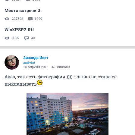
Место встречи 3.
207802
1000
WinXPSP2 RU
8002
40
Зинаида Иост
activist
28 апреля 2013
irinka00
Аааа, так есть фотография )))) только не стала ее
выкладывать