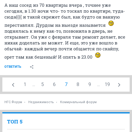
А наш сосед из 70 квартиры вчера , точнее уже
сегодня, в 1.30 ночи что- то тоскал по квартире, туда-
сюда(((( и такой скрежет был, как будто он ванную
переставлял. Дурдом на выезде называется
поднялась к нему как-то, позвонила в дверь, не
открывает. Он уже с февраля там ремонт делает, все
никак доделать не может. И еще, это уже вошло в
обычай- каждый вечер почти общается по скайпу,
орет там как бешеный! И опять в 23.00
ОТВЕТИТЬ
1
...
5
6
7
8
9
...
19
НГС.Форум
Недвижимость
Коммунальный форум
ТОП 5