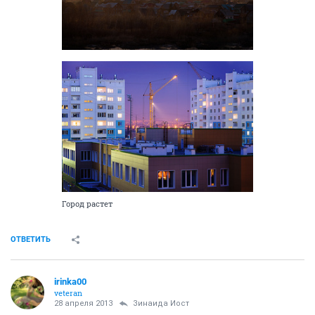
Город растет
ОТВЕТИТЬ
irinka00
veteran
28 апреля 2013
Зинаида Иост