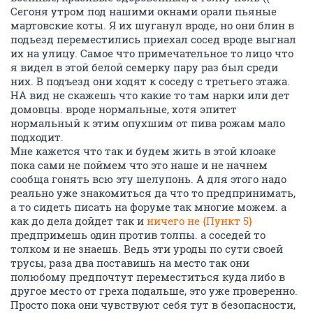
Сегоня утром под нашими окнами орали пьяные
мартовские коты. Я их шуганул вроде, но они блин в
подьезд переместились приехал сосед вроде выгнал
их на улицу. Самое что примечательное то лицо что
я видел в этой белой семерку пару раз был среди
них. В подъезд они ходят к соседу с третьего этажа.
НА вид не скажешь что какие то там нарки или дет
домовцы. вроде нормальные, хотя эпитет
нормальный к этим опухшим от пива рожам мало
подходит.
Мне кажется что так и будем жить в этой клоаке
пока сами не поймем что это наше и не начнем
сообща гонять всю эту шелупонь. А для этого надо
реально уже знакомиться да что то предпринимать,
а то сидеть писать на форуме так многие можем. а
как до дела дойдет так и
ничего не
{Пункт 5}
предпримешь один против толпы. а соседей то
толком и не знаешь. Ведь эти уроды по сути своей
трусы, раза два поставишь на место так они
полюбому предпочтут переместиться куда либо в
другое место от греха подальше, это уже проверенно.
Просто пока они чувствуют себя тут в безопасности,