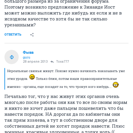
большого размера из за ограничения форума.
Поэтому возникло предложение к Зинаиде Иост
может можно выложить где нибудь их если и не в
исходном качестве то хотя бы не так сильно
урезанными?
ОТВЕТИТЬ
Фывв
Ф
guru
28 апреля 2013
Toxa777
Нереальные свиньи живут. Похоже нужно начинать наказывать уже
этих уродов.
Только блин, потом наши правоохранительные
именно - органы, еще посадят за то, что тронул кого нибудь...
Печально тог, что у нас живут этих органов очень
много,но после работы они как то все по своим норам
и никто не хочет даже пальцем пошевелить что бы
навести порядок. НА дорогах да по кабинетам они
так прям хозяева, а тут в собственном дворе для
собственных детей не хотят порядок навести. Плюс
военные, красивые здоровенные, а толку ноль ((