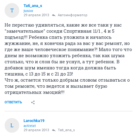
Tati_ana_s
T
junior
29 апреля 2013
Автоинформатор
Не перестаю удивляться, какие же все таки у нас
"замечательные" соседи Спортивная 11/1 , 4 и 5
подъезд!!! Ребенка спать уложила и началось
жужжание, не, я конечна рада за вас у вас ремонт, но
где же ваше человеческое понимание?! Мало того что
днем не возможно уложить ребенка, так как шума
столько, что и слон бы не уснул, а тут ребенок. В
добавок шум именно тогда когда должна быть
тишина, с 13 до 15 и с 21 до 23!
Что ж, остается только добрым словом отзываться о
том ремонте, что ведется и вызывает бурю
отрицательных эмоций!!!
ОТВЕТИТЬ
Larochka19
L
activist
29 апреля 2013
Tati_ana_s