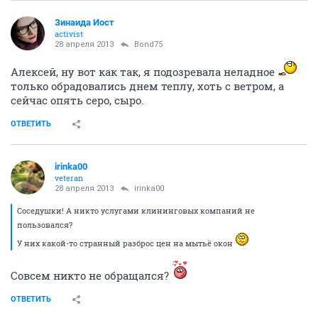
Зинаида Иост
activist
28 апреля 2013
Bond75
Алексей, ну вот как так, я подозревала неладное
только обрадовались днем теплу, хоть с ветром, а
сейчас опять серо, сыро.
ОТВЕТИТЬ
irinka00
veteran
28 апреля 2013
irinka00
Соседушки! А никто услугами клининговых компаний не
пользовался?
У них какой-то странный разброс цен на мытьё окон
Совсем никто не обращался?
ОТВЕТИТЬ