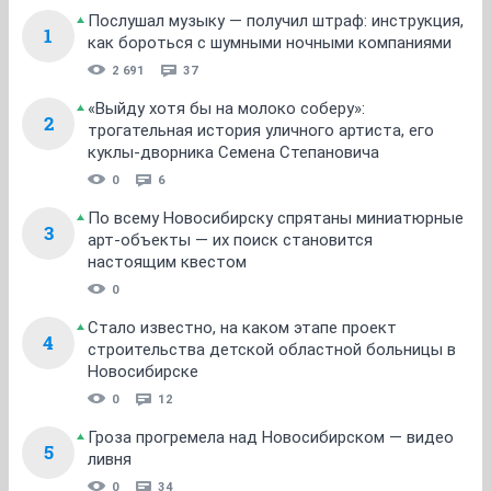
Послушал музыку — получил штраф: инструкция,
1
как бороться с шумными ночными компаниями
2 691
37
«Выйду хотя бы на молоко соберу»:
2
трогательная история уличного артиста, его
куклы-дворника Семена Степановича
0
6
По всему Новосибирску спрятаны миниатюрные
3
арт-объекты — их поиск становится
настоящим квестом
0
Стало известно, на каком этапе проект
4
строительства детской областной больницы в
Новосибирске
0
12
Гроза прогремела над Новосибирском — видео
5
ливня
0
34