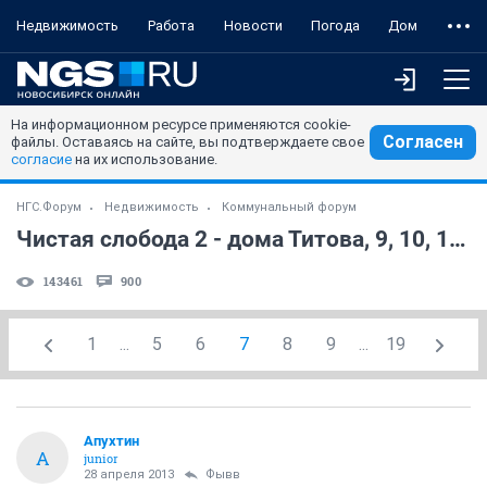
Недвижимость
Работа
Новости
Погода
Дом
На информационном ресурсе применяются cookie-
Согласен
файлы. Оставаясь на сайте, вы подтверждаете свое
согласие
на их использование.
НГС.Форум
Недвижимость
Коммунальный форум
Чистая слобода 2 - дома Титова, 9, 10, 14, 16, 17, 18 стр. (часть 19)
143461
900
1
...
5
6
7
8
9
...
19
Апухтин
А
junior
28 апреля 2013
Фывв