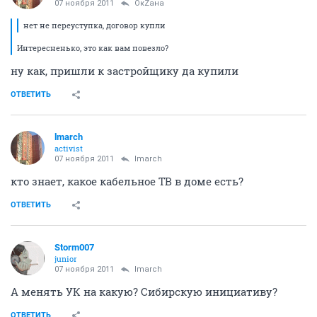
07 ноября 2011
ОкZана
нет не переуступка, договор купли
Интересненько, это как вам повезло?
ну как, пришли к застройщику да купили
ОТВЕТИТЬ
lmarch
activist
07 ноября 2011
lmarch
кто знает, какое кабельное ТВ в доме есть?
ОТВЕТИТЬ
Storm007
junior
07 ноября 2011
lmarch
А менять УК на какую? Сибирскую инициативу?
ОТВЕТИТЬ