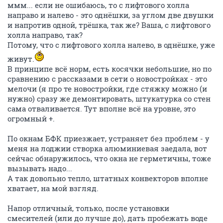
ммм... если не ошибаюсь, то с лифтового холла
направо и налево - это однёшки, за углом две двушки
и напротив одной, трёшка, так же? Ваша, с лифтового
холла направо, так?
Потому, что с лифтового холла налево, в однёшке, уже
живут.
В принципе всё норм, есть косячки небольшие, но по
сравнению с рассказами в сети о новостройках - это
мелочи (я про те новостройки, где стяжку можно (и
нужно) сразу же демонтировать, штукатурка со стен
сама отваливается. Тут вполне всё на уровне, это
огромный +.
По окнам БФК приезжает, устраняет без проблем - у
меня на лоджии створка алюминиевая заедала, вот
сейчас обнаружилось, что окна не герметичны, тоже
вызывать надо...
А так довольно тепло, штатных конвекторов вполне
хватает, на мой взгляд.
Напор отличный, только, после установки
смесителей (или до лучше до), дать пробежать воде