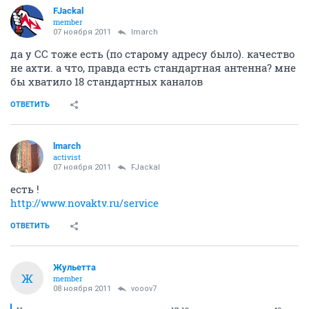
FJackal
member
07 ноября 2011
lmarch
да у СС тоже есть (по старому адресу было). качество
не ахти. а что, правда есть стандартная антенна? мне
бы хватило 18 стандартных каналов
ОТВЕТИТЬ
lmarch
activist
07 ноября 2011
FJackal
есть !
http://www.novaktv.ru/service
ОТВЕТИТЬ
Жульетта
Ж
member
08 ноября 2011
vooov7