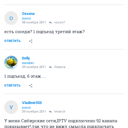
Oxxana
O
junior
08 ноября 2011
vooov7
есть соседи? 1 подъезд третий этаж?
ОТВЕТИТЬ
Dolly
member
09 ноября 2011
Oxxana
1 подъезд, 6 этаж....
ОТВЕТИТЬ
Vladimir555
V
junior
09 ноября 2011
lmarch
У меня Сибирские сети,IPTV подключено 92 канала
показывает!,так что не вижу смысла подключать