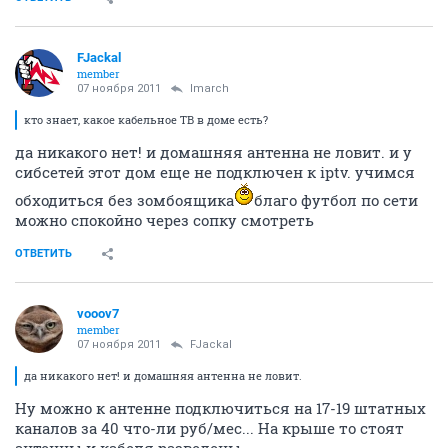
FJackal
member
07 ноября 2011
lmarch
кто знает, какое кабельное ТВ в доме есть?
да никакого нет! и домашняя антенна не ловит. и у
сибсетей этот дом еще не подключен к iptv. учимся
обходиться без зомбоящика
благо футбол по сети
можно спокойно через сопку смотреть
ОТВЕТИТЬ
vooov7
member
07 ноября 2011
FJackal
да никакого нет! и домашняя антенна не ловит.
Ну можно к антенне подключиться на 17-19 штатных
каналов за 40 что-ли руб/мес... На крыше то стоят