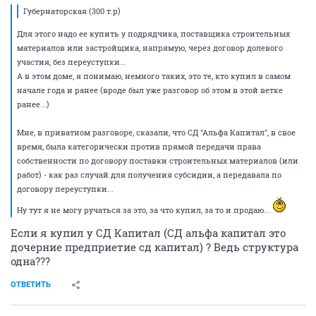
Губернаторская (300 т.р)
Для этого надо ее купить у подрядчика, поставщика строительных
материалов или застройщика, напрямую, через договор долевого
участия, без переуступки...
А в этом доме, я понимаю, немного таких, это те, кто купил в самом
начале года и ранее (вроде был уже разговор об этом в этой ветке
ранее...)
Мне, в приватном разговоре, сказали, что СД "Альфа Капитал", в свое
время, была категорически против прямой передачи права
собственности по договору поставки строительных материалов (или
работ) - как раз случай для получения субсидии, а передавала по
договору переуступки...
Ну тут я не могу ручаться за это, за что купил, за то и продаю...
Если я купил у СД Капитал (СД альфа капитал это
дочерние предприетие сд капитал) ? Ведь структура
одна???
ОТВЕТИТЬ