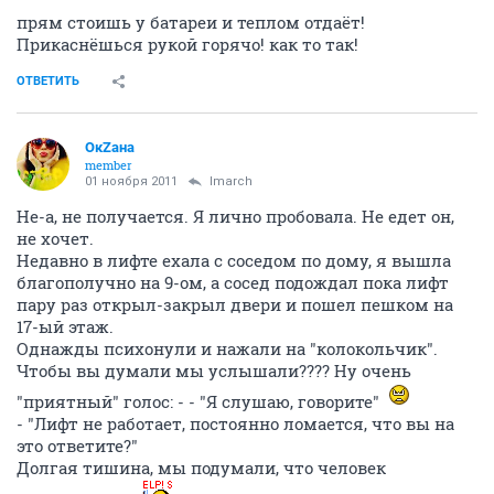
прям стоишь у батареи и теплом отдаёт!
Прикаснёшься рукой горячо! как то так!
ОТВЕТИТЬ
ОкZана
member
01 ноября 2011
lmarch
Не-а, не получается. Я лично пробовала. Не едет он,
не хочет.
Недавно в лифте ехала с соседом по дому, я вышла
благополучно на 9-ом, а сосед подождал пока лифт
пару раз открыл-закрыл двери и пошел пешком на
17-ый этаж.
Однажды психонули и нажали на "колокольчик".
Чтобы вы думали мы услышали???? Ну очень
"приятный" голос: - - "Я слушаю, говорите"
- "Лифт не работает, постоянно ломается, что вы на
это ответите?"
Долгая тишина, мы подумали, что человек