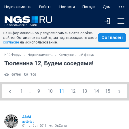
Недвижимость
Работа
Новости
Погода
Дом
На информационном ресурсе применяются cookie-
Согласен
файлы. Оставаясь на сайте, вы подтверждаете свое
согласие
на их использование.
НГС.Форум
Недвижимость
Коммунальный форум
Тюленина 12, Будем соседями!
99796
700
1
...
9
10
11
12
13
14
15
AluM
activist
01 ноября 2011
ОкZана