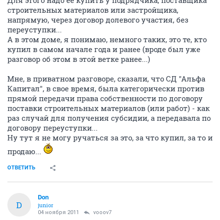
Для этого надо ее купить у подрядчика, поставщика
строительных материалов или застройщика,
напрямую, через договор долевого участия, без
переуступки...
А в этом доме, я понимаю, немного таких, это те, кто
купил в самом начале года и ранее (вроде был уже
разговор об этом в этой ветке ранее...)
Мне, в приватном разговоре, сказали, что СД "Альфа
Капитал", в свое время, была категорически против
прямой передачи права собственности по договору
поставки строительных материалов (или работ) - как
раз случай для получения субсидии, а передавала по
договору переуступки...
Ну тут я не могу ручаться за это, за что купил, за то и
продаю...
ОТВЕТИТЬ
Don
D
junior
04 ноября 2011
vooov7