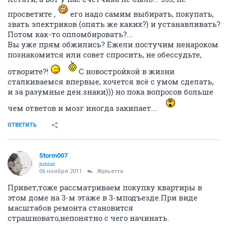
просветите ,
его надо самим выбирать, покупать,
звать электриков (опять же каких?) и устанавливать?
Потом как-то опломбировать?...
Вы уже прям обжились? Ежели постучим ненароком
познакомится или совет спросить, не обессудьте,
отворите?!
С новостройкой в жизни
сталкиваемся впервые, хочется всё с умом сделать,
и за разумные ден.знаки))) но пока вопросов больше
чем ответов и мозг иногда закипает...
ОТВЕТИТЬ
Storm007
junior
06 ноября 2011
Жульетта
Привет,тоже рассматриваем покупку квартиры в
этом доме на 3-м этаже в 3-мподъезде.При виде
масштабов ремонта становится
страшновато,непонятно с чего начинать.