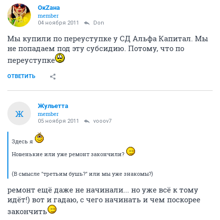
ОкZана
member
04 ноября 2011
Don
Мы купили по переуступке у СД Альфа Капитал. Мы
не попадаем под эту субсидию. Потому, что по
переуступке
ОТВЕТИТЬ
Жульетта
Ж
member
05 ноября 2011
vooov7
Здесь я
Новенькие или уже ремонт закончили?
(В смысле "третьим бушь?" или мы уже знакомы?)
ремонт ещё даже не начинали... но уже всё к тому
идёт!) вот и гадаю, с чего начинать и чем поскорее
закончить