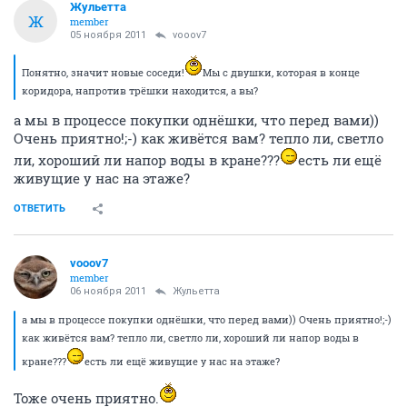
Жульетта
Ж
member
05 ноября 2011
vooov7
Понятно, значит новые соседи!
Мы с двушки, которая в конце
коридора, напротив трёшки находится, а вы?
а мы в процессе покупки однёшки, что перед вами))
Очень приятно!;-) как живётся вам? тепло ли, светло
ли, хороший ли напор воды в кране???
есть ли ещё
живущие у нас на этаже?
ОТВЕТИТЬ
vooov7
member
06 ноября 2011
Жульетта
а мы в процессе покупки однёшки, что перед вами)) Очень приятно!;-)
как живётся вам? тепло ли, светло ли, хороший ли напор воды в
кране???
есть ли ещё живущие у нас на этаже?
Тоже очень приятно.