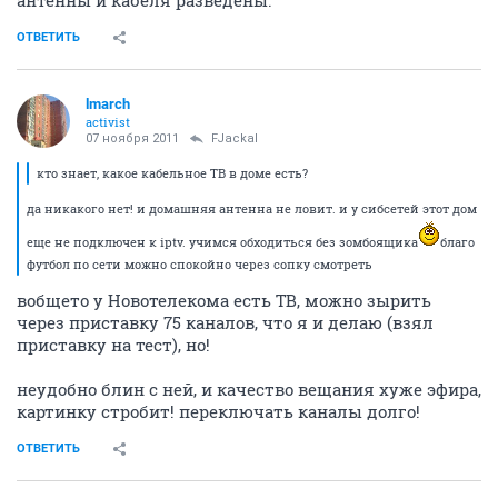
антенны и кабеля разведены.
ОТВЕТИТЬ
lmarch
activist
07 ноября 2011
FJackal
кто знает, какое кабельное ТВ в доме есть?
да никакого нет! и домашняя антенна не ловит. и у сибсетей этот дом
еще не подключен к iptv. учимся обходиться без зомбоящика
благо
футбол по сети можно спокойно через сопку смотреть
вобщето у Новотелекома есть ТВ, можно зырить
через приставку 75 каналов, что я и делаю (взял
приставку на тест), но!
неудобно блин с ней, и качество вещания хуже эфира,
картинку стробит! переключать каналы долго!
ОТВЕТИТЬ