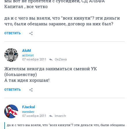
мы вот не пролетели с субсидией, СД АЛЬФА
Капитал , все четко
да и с чего вы взяли, что "всех кинули"? эти деньги
что, были обещаны заранее, договор на них был?
ОТВЕТИТЬ
AluM
activist
07 ноября 2011
ОкZана
Жителям некогда заниматься сменой УК
(большенству)
А так идея хорошая!
ОТВЕТИТЬ
FJackal
member
07 ноября 2011
lmarch
да и с чего вы взяли, что "всех кинули"? эти деньги что, были обещаны