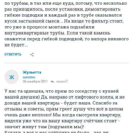
по трубам, в таз или еще куда, потому, что несколько
раз приходилось, после установки, демонтировать
гибкие подводки и каждый раз в трубе оказывался
кусок застывшей смеси... На входе то фильтр стоит,
это уже в процессе монтажа подзабили
внутриквартирные трубы. Если такой камень
окажется перед гибкой подводкой, то напора никакого
не будет...
ОТВЕТИТЬ
Жульетта
Ж
member
06 ноября 2011
vooov7
У нас та однешка, что прям по соседству с кухней
вашей двушки) Да, направо от лифтового холла, и не
доходя вашей квартиры - будет наша. Спасибо за
отзывы и советы, прям греет душу что всё в целом
очень даже неплохо! Мы когда смотрели квартиру,
видели уже что на вашу квартиру счётчик стоит -
значит живут там (подумали мы)!
Кстати, а вот у нас счётчика не было... эээ, не