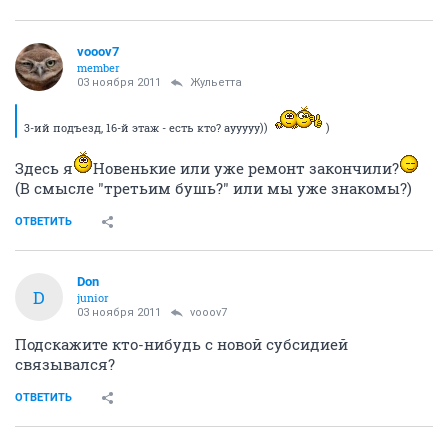
vooov7
member
03 ноября 2011
Жульетта
3-ий подъезд, 16-й этаж - есть кто? аууууу))
)
Здесь я
Новенькие или уже ремонт закончили?
(В смысле "третьим бушь?" или мы уже знакомы?)
ОТВЕТИТЬ
Don
D
junior
03 ноября 2011
vooov7
Подскажите кто-нибудь с новой субсидией
связывался?
ОТВЕТИТЬ