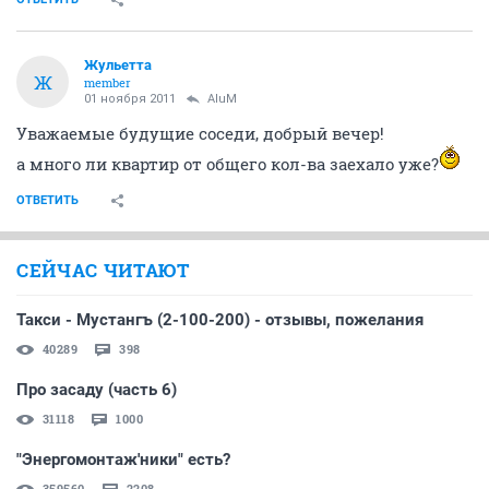
Жульетта
Ж
member
01 ноября 2011
AluM
Уважаемые будущие соседи, добрый вечер!
а много ли квартир от общего кол-ва заехало уже?
ОТВЕТИТЬ
СЕЙЧАС ЧИТАЮТ
Такси - Мустангъ (2-100-200) - отзывы, пожелания
40289
398
Про засаду (часть 6)
31118
1000
"Энергомонтаж'ники" есть?
359560
2208