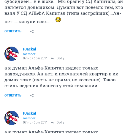
субсидией... Я в шоке... Мы брали у СД Капитала, он
является дольщиком. Думали вот повезло тем, кто
взял У СД АЛЬФА Капитал (типа застройщик)...Ан-
нет.....кинули всех.....
ОТВЕТИТЬ
FJackal
member
07 ноября 2011
Dolly
а я думал Альфа-Капитал кидает только
подрядчиков. Ан нет, и покупателей квартир в их
домах тоже (пусть не прямо, но косвенно). Таков
стиль ведения бизнеса у этой компании
ОТВЕТИТЬ
FJackal
member
07 ноября 2011
Dolly
а я думал Альфа-Капитал кидает только