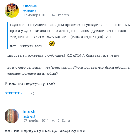
ОкZана
member
07 ноября 2011
lmarch
Надо же.... Получается весь дом пролетел с субсидией... Я в шоке... Мы
брали у СД Капитала, он является дольщиком. Думали вот повезло
тем, кто взял У СД АЛЬФА Капитал (типа застройщик)...Ан-
нет.....кинули всех.....
мы вот не пролетели с субсидией, СД АЛЬФА Капитал , все четко
да и с чего вы взяли, что "всех кинули"? эти деньги что, были обещаны
заранее, договор на них был?
У вас по переуступке?
ОТВЕТИТЬ
lmarch
activist
07 ноября 2011
ОкZана
нет не переуступка, договор купли