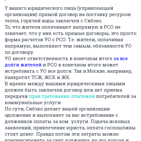
У вашего юридического лица (управляющей
организации) прямой договор на поставку ресурсов
тепла, горячей воды заключен с Сибэко.
То, что жители оплачивают напрямую в РСО не
означает, что у них есть прямые договоры, это просто
форма расчетов УО с РСО. Т.е. жители, оплачивая
напрямую, выполняют тем самым, обязанности УО
по договору.
УО несет ответственность в конечном итоге
за все
долги жителей
и РСО в конечном итоге может
истребовать с УО все долги. Так в Москве, например,
банкротят ТСЖ, ЖСК и ЖК.
В идеале между вашими юридическими лицами
должен быть заключен договор или акт приема
передачи
прав требования платежей
потребителей за
коммунальные услуги.
По сути, Сибэко делает вашей организации
одолжение и выполняет за вас истребование с
должников оплаты за ком. услуги. Подача исковых
заявлений, привлечение юриста, оплата госпошлины
стоят денег. Правда потом эти затраты можно
компенсировать за счет должника, но это долгая и