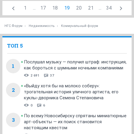
1
...
17
18
19
20
21
...
34
НГС.Форум
Недвижимость
Коммунальный форум
ТОП 5
Послушал музыку — получил штраф: инструкция,
1
как бороться с шумными ночными компаниями
2 691
37
«Выйду хотя бы на молоко соберу»:
2
трогательная история уличного артиста, его
куклы-дворника Семена Степановича
0
6
По всему Новосибирску спрятаны миниатюрные
3
арт-объекты — их поиск становится
настоящим квестом