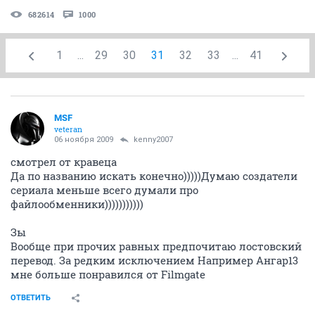
682614
1000
1
...
29
30
31
32
33
...
41
MSF
veteran
06 ноября 2009
kenny2007
смотрел от кравеца
Да по названию искать конечно)))))Думаю создатели
сериала меньше всего думали про
файлообменники)))))))))))
Зы
Вообще при прочих равных предпочитаю лостовский
перевод. За редким исключением Например Ангар13
мне больше понравился от Filmgate
ОТВЕТИТЬ