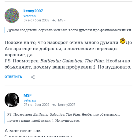
kenny2007
veteran
07 ноября 2009
MSF
Думаю создатели сериала меньше всего думали про файлообменники
Похоже на то, что наоборот очень много думали
До
Ангара ещё не добрался, а лостовские переводы
хорошие, да.
PS. Посмотрел
Battlestar Galactica: The Plan
. Необычно
объясняют, почему ваши профукали :). Но нудновато.
ОТВЕТИТЬ
MSF
veteran
07 ноября 2009
kenny2007
PS. Посмотрел
Battlestar Galactica: The Plan
. Необычно объясняют,
почему ваши профукали :). Но нудновато.
А мне ниче так
С удовольствием посмотрел