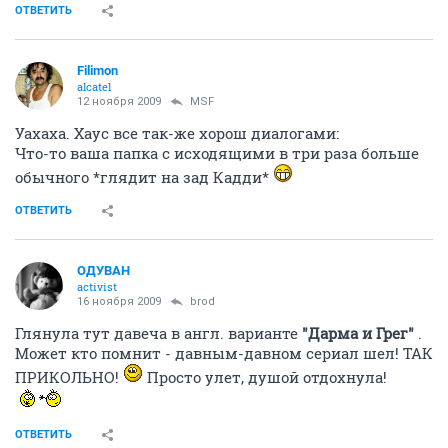
ОТВЕТИТЬ
Filimon
alcatel
12 ноября 2009
MSF
Уахаха. Хаус все так-же хорош диалогами:
Что-то ваша папка с исходящими в три раза больше
обычного *глядит на зад Кадди*
ОТВЕТИТЬ
ОДУВАН
activist
16 ноября 2009
brod
Глянула тут давеча в англ. варианте
"Дарма и Грег"
.
Может кто помнит - давным-давном сериал шел! ТАК
ПРИКОЛЬНО!
Просто улет, душой отдохнула!
ОТВЕТИТЬ