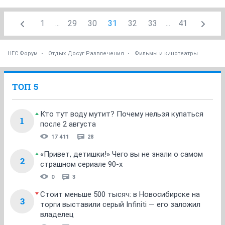
1
...
29
30
31
32
33
...
41
НГС.Форум
Отдых Досуг Развлечения
Фильмы и кинотеатры
ТОП 5
Кто тут воду мутит? Почему нельзя купаться
1
после 2 августа
17 411
28
«Привет, детишки!» Чего вы не знали о самом
2
страшном сериале 90-х
0
3
Стоит меньше 500 тысяч: в Новосибирске на
3
торги выставили серый Infiniti — его заложил
владелец