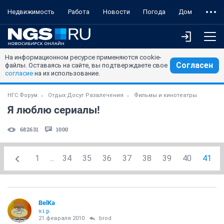
Недвижимость
Работа
Новости
Погода
Дом
На информационном ресурсе применяются cookie-
Согласен
файлы. Оставаясь на сайте, вы подтверждаете свое
согласие
на их использование.
НГС.Форум
Отдых Досуг Развлечения
Фильмы и кинотеатры
Я люблю сериалы!
682631
1000
1
...
34
35
36
37
38
39
40
41
BelKa
v.i.p.
21 февраля 2010
brod