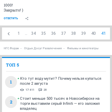
1000!
Закрыто! )
ОТВЕТИТЬ
1
...
34
35
36
37
38
39
40
41
НГС.Форум
Отдых Досуг Развлечения
Фильмы и кинотеатры
ТОП 5
Кто тут воду мутит? Почему нельзя купаться
1
после 2 августа
17 411
28
Стоит меньше 500 тысяч: в Новосибирске на
2
торги выставили серый Infiniti — его заложил
владелец