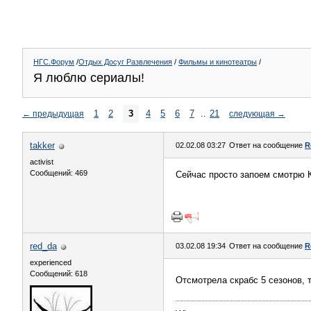
НГС.Форум
/
Отдых Досуг Развлечения
/
Фильмы и кинотеатры
/
Я люблю сериалы!
1
2
3
4
5
6
7
..
21
←
предыдущая
следующая
→
takker
02.02.08 03:27
Ответ на сообщение
R
activist
Сообщений: 469
Сейчас просто запоем смотрю К
red_da
03.02.08 19:34
Ответ на сообщение
R
experienced
Сообщений: 618
Отсмотрела скрабс 5 сезонов,