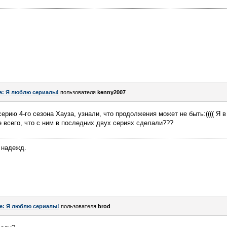
e: Я люблю сериалы!
пользователя
kenny2007
рию 4-го сезона Хауза, узнали, что продолжения может не быть:(((( Я в
е всего, что с ним в последних двух сериях сделали???
 надежд.
e: Я люблю сериалы!
пользователя
brod