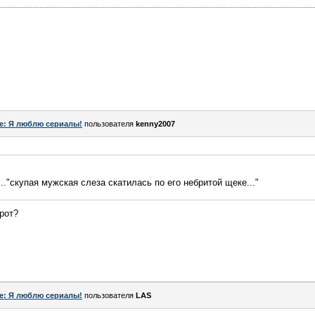
e: Я люблю сериалы!
пользователя
kenny2007
.."скупая мужская слеза скатилась по его небритой щеке..."
рот?
e: Я люблю сериалы!
пользователя
LAS