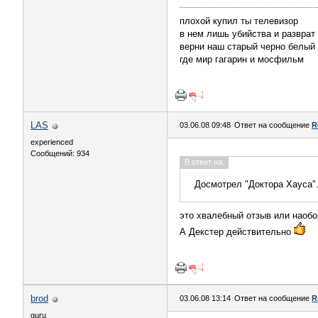
плохой купил ты телевизор
в нем лишь убийства и разврат
верни наш старый черно белый
где мир гагарин и мосфильм
LAS
03.06.08 09:48
Ответ на сообщение
R
experienced
Сообщений: 934
В ответ на:
Досмотрел "Доктора Хауса".
это хвалебный отзыв или наобо
А Декстер действительно
brod
03.06.08 13:14
Ответ на сообщение
R
guru