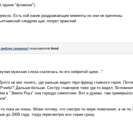
в одном "флаконе")
ересно. Есть кой какие раздражающие моменты но они не критичны.
ьетнамский синдром щас попрет иракский
 люблю сериалы!
пользователя
brod
купая мужская слеза скатилась по его небритой щеке..."
Долго не мог понять, где раньше видел гёрл-френд главного героя. Пото
 Рэмбо"! Дальше-больше. Сестру главгероя тоже где-то видел. Вспомнил
ём в "Эмили Роуз" она гораздо симпотнее. Вот и думаю, там гримёры/о
ли".
то-то пока не очень. Може потому, что смотрю по мере появления, а не по 
ыв до 2009 года, тогда пересмотрю все серии сразу.