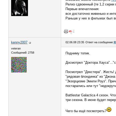
Релиз сдвоенный (те 1,2 серии 
Первые впечатления:
все достаточно живенько и инт
Раньше у них в фильмах был в
kenny2007
02.06.08 23:35
Ответ на сообщение
Я
veteran
Сообщений: 2758
Подниму топик.
Досмотрел "Доктора Хауса"..."с
Посмотрел "Декстера". Жесть! 
"рядовая блондинка" из "Джона
"Экзорцизме Эмили Роуз". Прич
постарались или тут "недокрути
Battlestar Galactica 4 сезон. Ч
три сезона. В июне будет перер
Чего бы ещё посмотреть?