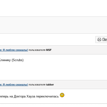
Пе
e: Я люблю сериалы!
пользователя
MSF
линику (Scrubs)
e: Я люблю сериалы!
пользователя
takker
 теперь на Доктора Хауза переключилась