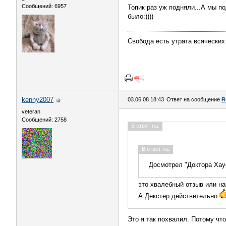
Сообщений: 6957
Топик раз уж подняли...А мы п
было:))))
Свобода есть утрата всяческих
kenny2007
03.06.08 18:43
Ответ на сообщение
R
veteran
Сообщений: 2758
В ответ на:
В ответ на:
Досмотрел "Доктора Хаус
это хвалебный отзыв или н
А Декстер действительно
Это я так похвалил. Потому чт