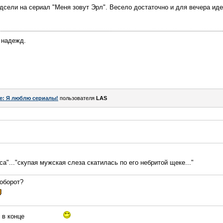
одсели на сериал "Меня зовут Эрл". Весело достаточно и для вечера иде
 надежд.
e: Я люблю сериалы!
пользователя
LAS
а"..."скупая мужская слеза скатилась по его небритой щеке..."
аоборот?
о в конце
все умерли