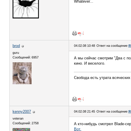
Whatever...
brod
04.02.08 10:48
Ответ на сообщение
Я
guru
Сообщений: 6957
А мы сейчас смотрим "Два с по
кино. И веселого.
Свобода есть утрата всяческих
kenny2007
04.02.08 21:45
Ответ на сообщение
Я
veteran
Сообщений: 2758
А кто-нибудь смотрел Blade-се
Вот.