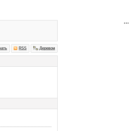
чать
RSS
Деревом