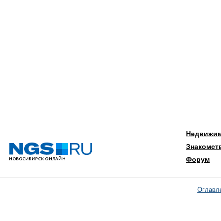
Недвижи
Знакомст
Форум
Оглавл