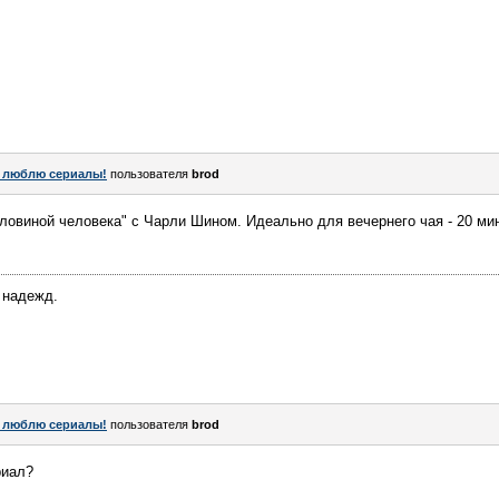
 люблю сериалы!
пользователя
brod
ловиной человека" с Чарли Шином. Идеально для вечернего чая - 20 мин
 надежд.
 люблю сериалы!
пользователя
brod
риал?