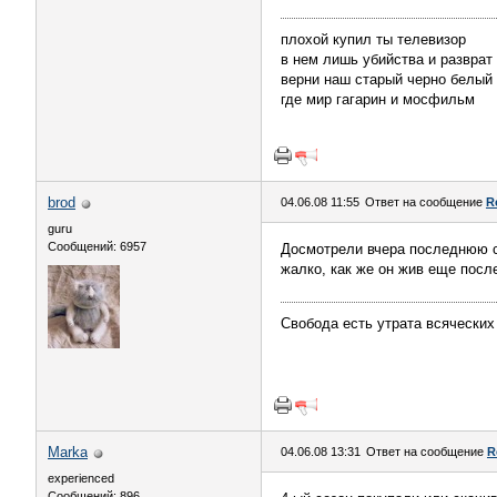
плохой купил ты телевизор
в нем лишь убийства и разврат
верни наш старый черно белый
где мир гагарин и мосфильм
brod
04.06.08 11:55
Ответ на сообщение
R
guru
Сообщений: 6957
Досмотрели вчера последнюю се
жалко, как же он жив еще посл
Свобода есть утрата всяческих
Marka
04.06.08 13:31
Ответ на сообщение
R
experienced
Сообщений: 896