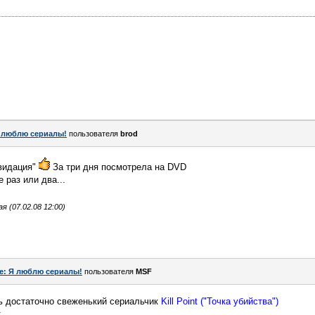
 люблю сериалы!
пользователя
brod
видация"
За три дня посмотрела на DVD
раз или два...
 (07.02.08 12:00)
e: Я люблю сериалы!
пользователя
MSF
 достаточно свеженький сериальчик
Kill Point ("Точка убийства")
т