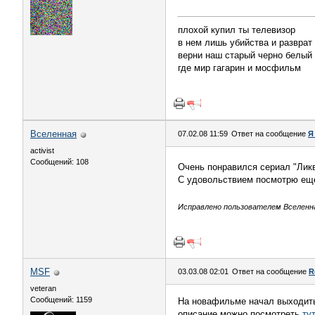
плохой купил ты телевизор
в нем лишь убийства и разврат
верни наш старый черно белый
где мир гагарин и мосфильм
Вселенная
07.02.08 11:59
Ответ на сообщение
Я
activist
Сообщений: 108
Очень понравился сериал "Лик
С удовольствием посмотрю еще 
Исправлено пользователем Вселенная
MSF
03.03.08 02:01
Ответ на сообщение
R
veteran
Сообщений: 1159
На новафильме начал выходить
описание можно посмотреть
ту