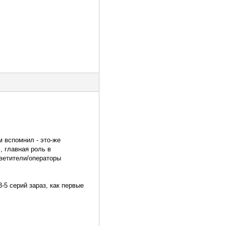
м вспомнил - это-же
, главная роль в
светители/операторы
3-5 серий зараз, как первые