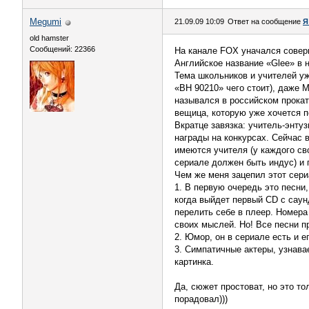
Megumi
21.09.09 10:09
Ответ на сообщение
Я
old hamster
Сообщений: 22366
На канале FOX yначался совер
Английское название «Glee» в 
Тема школьников и учителей у
«BH 90210» чего стоит), даже М
назывался в российском прокат
вещица, которую уже хочется п
Вкратце завязка: учитель-энту
награды на конкурсах. Сейчас 
имеются учителя (у каждого сво
сериале должен быть индус) и
Чем же меня зацепил этот сери
1. В первую очередь это песни
когда выйдет первый CD c саун
перелить себе в плеер. Номера
своих мыслей. Но! Все песни п
2. Юмор, он в сериале есть и е
3. Симпатичные актеры, узнава
картинка.
Да, сюжет простоват, но это т
порадовал)))