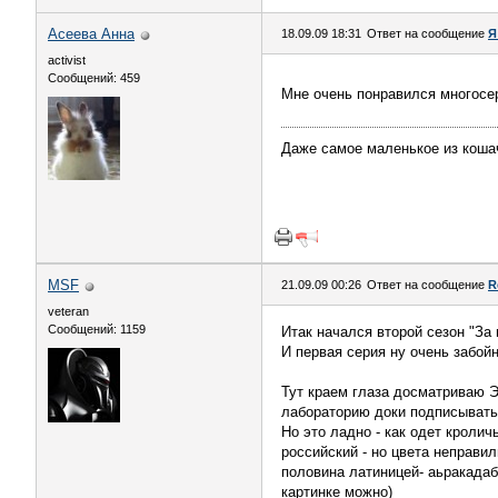
Асеева Анна
18.09.09 18:31
Ответ на сообщение
Я
activist
Сообщений: 459
Мне очень понравился многосе
Даже самое маленькое из коша
MSF
21.09.09 00:26
Ответ на сообщение
R
veteran
Сообщений: 1159
Итак начался второй сезон "За
И первая серия ну очень забой
Тут краем глаза досматриваю Э
лабораторию доки подписывать
Но это ладно - как одет кролич
российский - но цвета неправи
половина латиницей- аьракадаб
картинке можно)