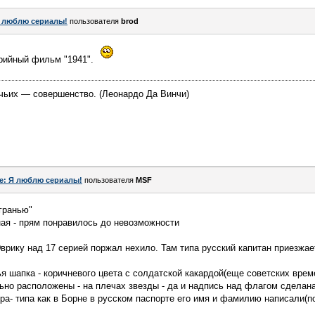
 люблю сериалы!
пользователя
brod
рийный фильм "1941".
чьих — совершенство. (Леонардо Да Винчи)
e: Я люблю сериалы!
пользователя
MSF
 гранью"
ная - прям понравилось до невозможности
врику над 17 серией поржал нехило. Там типа русский капитан приезжа
ья шапка - коричневого цвета с солдатской какардой(еще советских врем
льно расположены - на плечах звезды - да и надпись над флагом сделан
ра- типа как в Борне в русском паспорте его имя и фамилию написали(