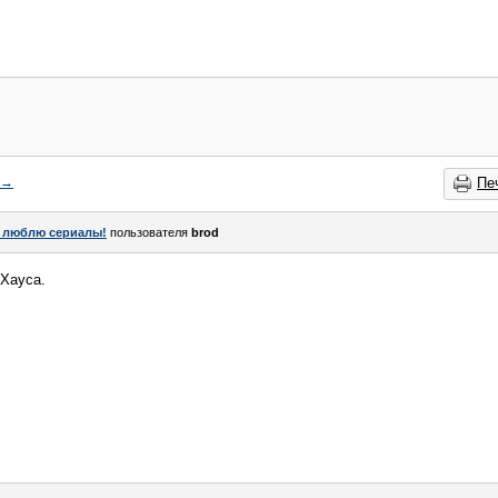
→
Пе
 люблю сериалы!
пользователя
brod
Хауса.