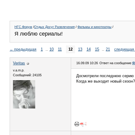
НГС.Форум
/
Отдых Досуг Развлечения
/
Фильмы и кинотеатры
/
Я люблю сериалы!
1
..
10
11
12
13
14
15
..
21
←
предыдущая
следующая
Veritas
16.09.09 10:26
Ответ на сообщение
Я
v.a.m.p.
Сообщений: 24105
Досмотрели последнюю серию 
Когда же выходит новый сезон?