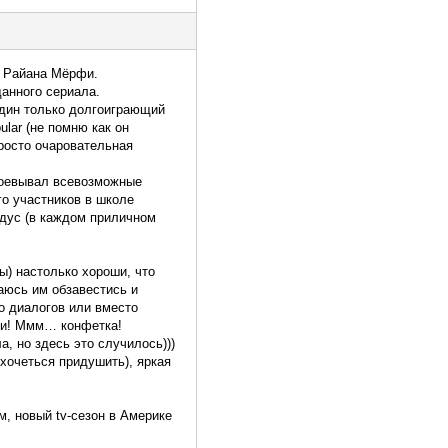
» Райана Мёрфи.
данного сериала.
один только долгоиграющий
lar (не помню как он
просто очаровательная
авоевывал всевозможные
го участников в школе
индус (в каждом приличном
ы) настолько хороши, что
аюсь им обзавестись и
то диалогов или вместо
сни! Ммм… конфетка!
а, но здесь это случилось)))
 хочеться придушить), яркая
м, новый tv-сезон в Америке