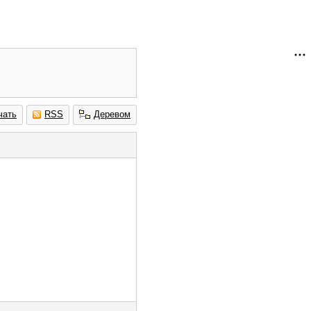
чать
RSS
Деревом