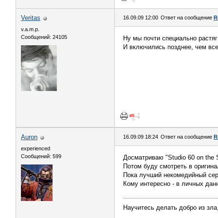
Veritas
16.09.09 12:00
Ответ на сообщение
R
v.a.m.p.
Сообщений: 24105
Ну мы почти специально растя
И включились позднее, чем все
Auron
16.09.09 18:24
Ответ на сообщение
R
experienced
Сообщений: 599
Досматриваю "Studio 60 on the 
Потом буду смотреть в оригина
Пока лучший некомедийный сери
Кому интересно - в личных дан
Научитесь делать добро из зла,