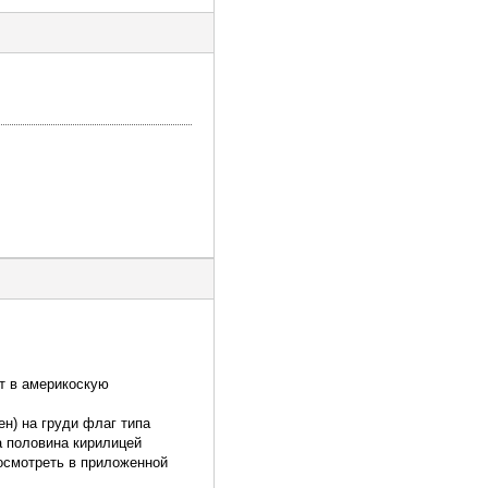
ет в америкоскую
ен) на груди флаг типа
а половина кирилицей
посмотреть в приложенной