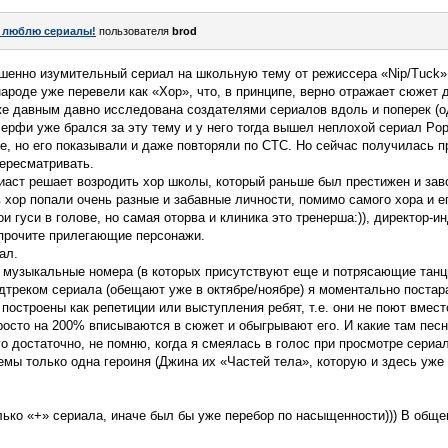
 люблю сериалы!
пользователя
brod
шенно изумительный сериал на школьную тему от режиссера «Nip/Tuck
народе уже перевели как «Хор», что, в принципе, верно отражает сюжет 
же давным давно исследована создателями сериалов вдоль и поперек (
ерфи уже брался за эту тему и у него тогда вышел неплохой сериал Popu
е, но его показывали и даже повторяли по СТС. Но сейчас получилась 
ересматривать.
зиаст решает возродить хор школы, который раньше был престижен и з
в хор попали очень разные и забавные личности, помимо самого хора и е
и гуси в голове, но самая оторва и клиника это тренерша:)), директор-
 прочите прилегающие персонажи.
ал.
, музыкальные номера (в которых присутствуют еще и потрясающие танц
дтреком сериала (обещают уже в октябре/ноябре) я моментально постар
 построены как репетиции или выступления ребят, т.е. они не поют вмес
росто на 200% вписываются в сюжет и обыгрывают его. И какие там пе
го достаточно, не помню, когда я смеялась в голос при просмотре сериал
емы только одна героиня (Джина их «Частей тела», которую и здесь уже
олько «+» сериала, иначе был бы уже перебор по насыщенности))) В обще