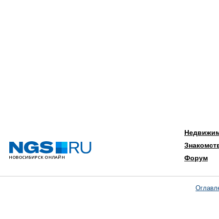
Недвижи
Знакомст
Форум
Оглавл