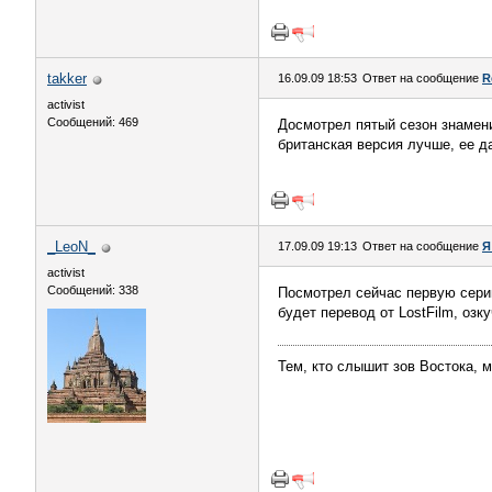
takker
16.09.09 18:53
Ответ на сообщение
R
activist
Сообщений: 469
Досмотрел пятый сезон знамени
британская версия лучше, ее д
_LeoN_
17.09.09 19:13
Ответ на сообщение
Я
activist
Сообщений: 338
Посмотрел сейчас первую серию
будет перевод от LostFilm, озку
Тем, кто слышит зов Востока, м