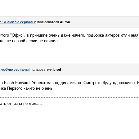
e: Я люблю сериалы!
пользователя
Auron
того "Офис", в принципе очень даже ничего, подборка актеров отличная.
альше первой серии не осилил.
 люблю сериалы!
пользователя
brod
 Flash Forward. Увлекательно, динамично. Смотреть буду однозначно. В
чка Первого как-то не очень
ать-отчизна не мила...