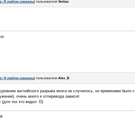
e: Я люблю сериалы!
пользователя
Veritas
ker
e: Я люблю сериалы!
пользователя
Alex_B
 уровнем английского разрыва мозга не случилось, но временами было 
жение), очень много е отперевода зависит.
 (для тех кто видел :D)
ll