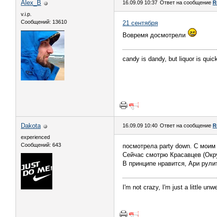
Alex_B
16.09.09 10:37
Ответ на сообщение
R
v.i.p.
Сообщений: 13610
21 сентября
Вовремя досмотрели
candy is dandy, but liquor is quic
Dakota
16.09.09 10:40
Ответ на сообщение
R
experienced
Сообщений: 643
посмотрела party down. С моим
Сейчас смотрю Красавцев (Окру
В принципе нравится, Ари рулит
I'm not crazy, I'm just a little unwe