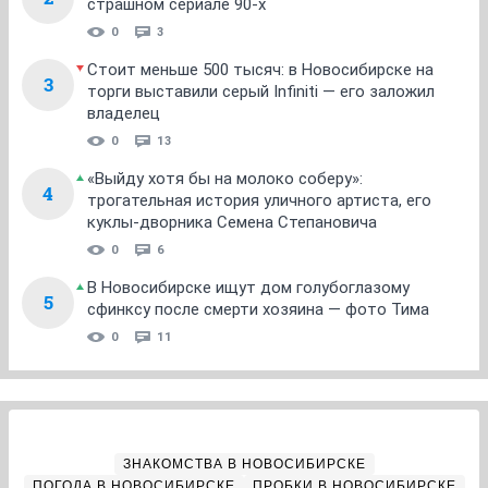
страшном сериале 90-х
0
3
Стоит меньше 500 тысяч: в Новосибирске на
3
торги выставили серый Infiniti — его заложил
владелец
0
13
«Выйду хотя бы на молоко соберу»:
4
трогательная история уличного артиста, его
куклы-дворника Семена Степановича
0
6
В Новосибирске ищут дом голубоглазому
5
сфинксу после смерти хозяина — фото Тима
0
11
ЗНАКОМСТВА В НОВОСИБИРСКЕ
ПОГОДА В НОВОСИБИРСКЕ
ПРОБКИ В НОВОСИБИРСКЕ