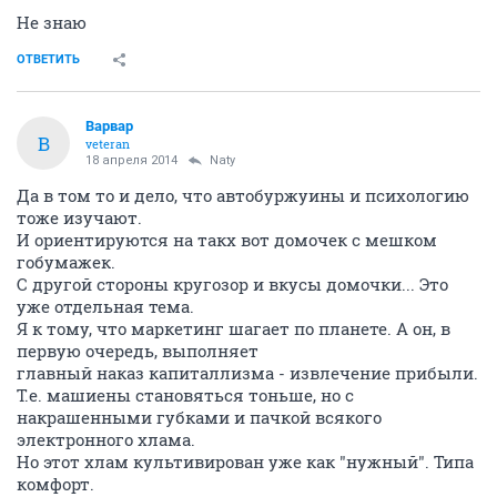
Не знаю
ОТВЕТИТЬ
Варвар
В
veteran
18 апреля 2014
Naty
Да в том то и дело, что автобуржуины и психологию
тоже изучают.
И ориентируются на такх вот домочек с мешком
гобумажек.
С другой стороны кругозор и вкусы домочки... Это
уже отдельная тема.
Я к тому, что маркетинг шагает по планете. А он, в
первую очередь, выполняет
главный наказ капиталлизма - извлечение прибыли.
Т.е. машиены становяться тоньше, но с
накрашенными губками и пачкой всякого
электронного хлама.
Но этот хлам культивирован уже как "нужный". Типа
комфорт.