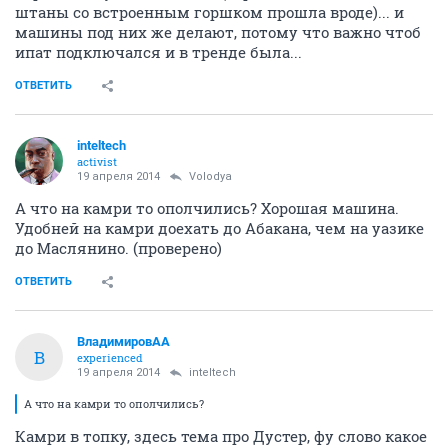
штаны со встроенным горшком прошла вроде)... и
машины под них же делают, потому что важно чтоб
ипат подключался и в тренде была...
ОТВЕТИТЬ
inteltech
activist
19 апреля 2014
Volodya
А что на камри то ополчились? Хорошая машина.
Удобней на камри доехать до Абакана, чем на уазике
до Маслянино. (проверено)
ОТВЕТИТЬ
ВладимировАА
В
experienced
19 апреля 2014
inteltech
А что на камри то ополчились?
Камри в топку, здесь тема про Дустер, фу слово какое