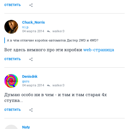
ОТВЕТИТЬ
Chuck_Norris
v.i.p.
04 марта 2014
walker3
А в чём отличие коробок-автоматов Дастер 2WD и 4WD?
Вот здесь немного про эти коробки
web-страница
ОТВЕТИТЬ
Denisdnk
guru
04 марта 2014
walker3
Думаю особо ни в чем - и там и там старая 4х
ступка...
ОТВЕТИТЬ
Naty