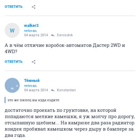
ОТВЕТИТЬ
walker3
W
veteran
04 марта 2014
Denisdnk
А в чём отличие коробок-автоматов Дастер 2WD и
4WD?
ОТВЕТИТЬ
Тёмный
veteran
04 марта 2014
Konstantan
это же пипец вы куда ездите
достаточно проехать по грунтовке, на которой
попадаются мелкие камешки, я уж молчу про дорогу,
отсыпанную щебнем... На камрюхе два раза радиатор
кондея пробивал камешком через дыру в бампере за
два года.