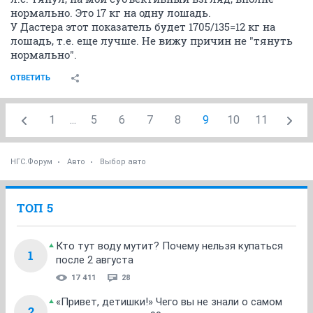
нормально. Это 17 кг на одну лошадь.
У Дастера этот показатель будет 1705/135=12 кг на
лошадь, т.е. еще лучше. Не вижу причин не "тянуть
нормально".
ОТВЕТИТЬ
1
...
5
6
7
8
9
10
11
НГС.Форум
Авто
Выбор авто
ТОП 5
Кто тут воду мутит? Почему нельзя купаться
1
после 2 августа
17 411
28
«Привет, детишки!» Чего вы не знали о самом
2