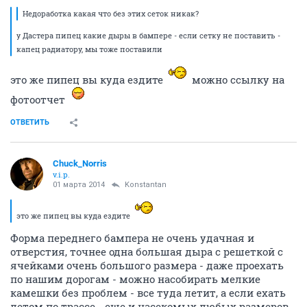
Недоработка какая что без этих сеток никак?
у Дастера пипец какие дыры в бампере - если сетку не поставить -
капец радиатору, мы тоже поставили
это же пипец вы куда ездите
можно ссылку на
фотоотчет
ОТВЕТИТЬ
Chuck_Norris
v.i.p.
01 марта 2014
Konstantan
это же пипец вы куда ездите
Форма переднего бампера не очень удачная и
отверстия, точнее одна большая дыра с решеткой с
ячейками очень большого размера - даже проехать
по нашим дорогам - можно насобирать мелкие
камешки без проблем - все туда летит, а если ехать
летом по трассе - еще и насекомых любых размеров