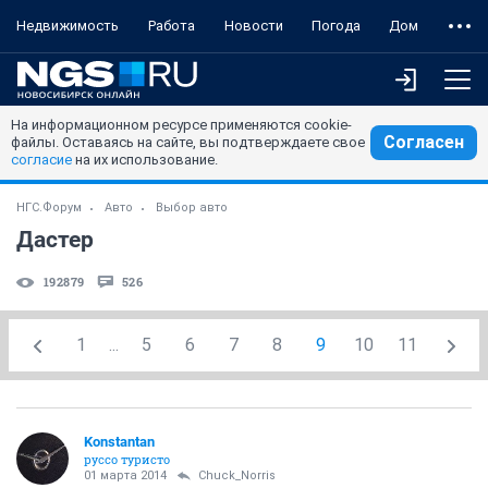
Недвижимость
Работа
Новости
Погода
Дом
На информационном ресурсе применяются cookie-
Согласен
файлы. Оставаясь на сайте, вы подтверждаете свое
согласие
на их использование.
НГС.Форум
Авто
Выбор авто
Дастер
192879
526
1
...
5
6
7
8
9
10
11
Konstantan
руссо туристо
01 марта 2014
Chuck_Norris