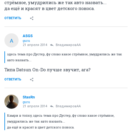
стрёмное, умудрились же так авто назвать...
да ещё и красят в цвет детского поноса.
ОТВЕТИТЬ
ASGS
A
guru
21 апреля 2014
ВладимировАА
здесь тема про Дустер, фу слово какое стрёмное, умудрились же так
авто назвать...
Типа Datsun On-Do лучше звучит, ага?
ОТВЕТИТЬ
StasRn
guru
21 апреля 2014
ВладимировАА
Камри в топку, здесь тема про Дустер, фу слово какое стрёмное,
умудрились же так авто назвать...
да ещё и красят в цвет детского поноса.