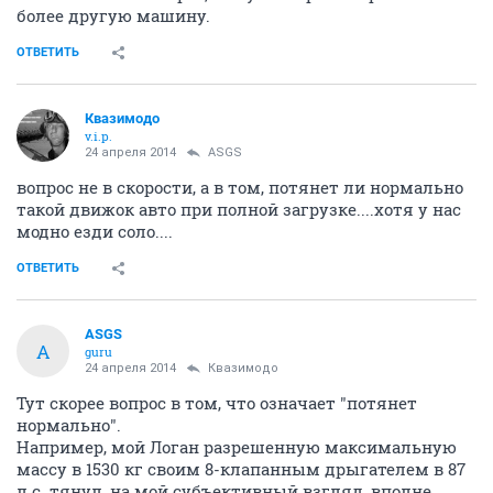
более другую машину.
ОТВЕТИТЬ
Квазимодо
v.i.p.
24 апреля 2014
ASGS
вопрос не в скорости, а в том, потянет ли нормально
такой движок авто при полной загрузке....хотя у нас
модно езди соло....
ОТВЕТИТЬ
ASGS
A
guru
24 апреля 2014
Квазимодо
Тут скорее вопрос в том, что означает "потянет
нормально".
Например, мой Логан разрешенную максимальную
массу в 1530 кг своим 8-клапанным дрыгателем в 87
л.с. тянул, на мой субъективный взгляд, вполне