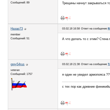
Сообщений: 89
Трещины начнут закрываться то
Назар73
03.02.18 16:58
Ответ на сообщение
R
member
Сообщений: 51
А что делать то с этим? Стена
grey54rus
03.02.18 21:38
Ответ на сообщение
Т
veteran
Сообщений: 1757
я один не увидел армопояса ??
с тех пор как древние финикий