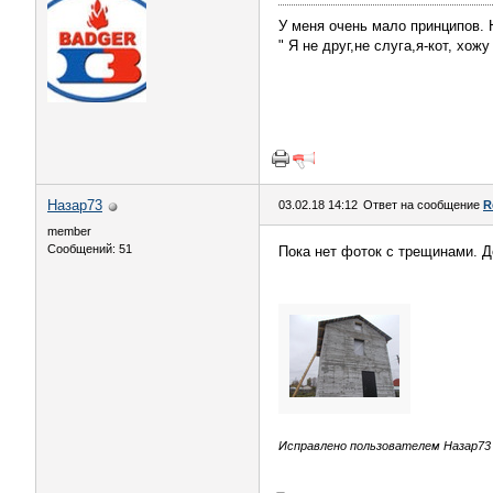
У меня очень мало принципов. Н
" Я не друг,не слуга,я-кот, хож
Назар73
03.02.18 14:12
Ответ на сообщение
R
member
Сообщений: 51
Пока нет фоток с трещинами. Д
Исправлено пользователем Назар73 (