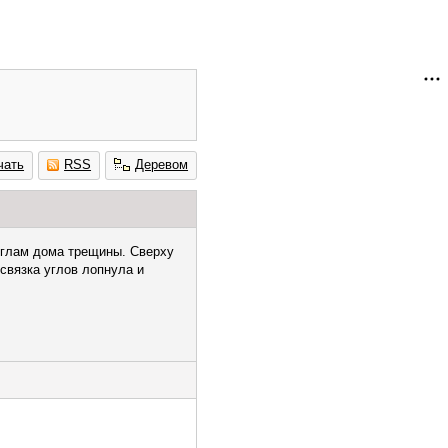
чать
RSS
Деревом
углам дома трещины. Сверху
связка углов лопнула и