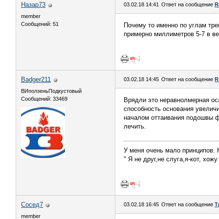
Назар73
03.02.18 14:41
Ответ на сообщение
R
member
Сообщений: 51
Почему то именно по углам тре
примерно миллиметров 5-7 в ве
Badger211
03.02.18 14:45
Ответ на сообщение
R
ВИползеньПодкустовый
Сообщений: 33469
Врядли это неравнолмерная ос
способность основания увеличи
началом оттаивания подошвы ф
лечить.
У меня очень мало принципов. Н
" Я не друг,не слуга,я-кот, хож
Сосед7
03.02.18 16:45
Ответ на сообщение
Т
member