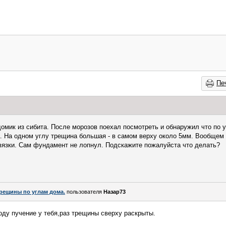
Пе
омик из сибита. После морозов поехал посмотреть и обнаружил что по 
а. На одном углу трещина большая - в самом верху около 5мм. Вообщем 
вязки. Сам фундамент не лопнул. Подскажите пожалуйста что делать?
рещины по углам дома.
пользователя
Назар73
ду пучение у тебя,раз трещины сверху раскрыты.