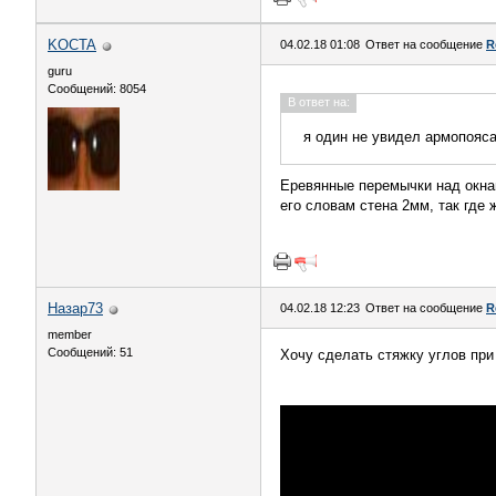
KOCTA
04.02.18 01:08
Ответ на сообщение
R
guru
Сообщений: 8054
В ответ на:
я один не увидел армопояса
Еревянные перемычки над окнами
его словам стена 2мм, так где 
Назар73
04.02.18 12:23
Ответ на сообщение
R
member
Сообщений: 51
Хочу сделать стяжку углов при