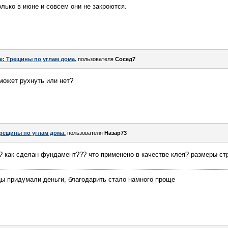
лько в июне и совсем они не закроются.
e: Трещины по углам дома.
пользователя
Сосед7
 может рухнуть или нет?
рещины по углам дома.
пользователя
Назар73
? как сделан фундамент??? что применено в качестве клея? размеры ст
цы придумали деньги, благодарить стало намного проще