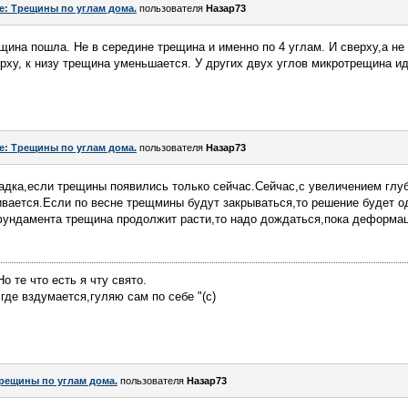
e: Трещины по углам дома.
пользователя
Назар73
щина пошла. Не в середине трещина и именно по 4 углам. И сверху,а не 
рху, к низу трещина уменьшается. У других двух углов микротрещина иде
e: Трещины по углам дома.
пользователя
Назар73
адка,если трещины появились только сейчас.Сейчас,с увеличением глу
вается.Если по весне трещмины будут закрываться,то решение будет од
ундамента трещина продолжит расти,то надо дождаться,пока деформаци
о те что есть я чту свято.
у где вздумается,гуляю сам по себе "(с)
рещины по углам дома.
пользователя
Назар73