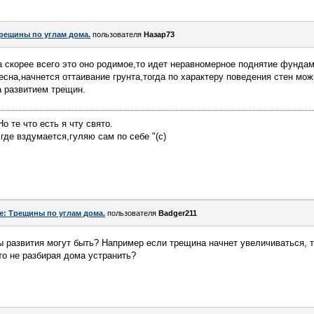
рещины по углам дома.
пользователя
Назар73
а скорее всего это оно родимое,то идет неравномерное поднятие фунда
сна,начнется оттаивание грунта,тогда по характеру поведения стен мо
а развитием трещин.
о те что есть я чту свято.
у где вздумается,гуляю сам по себе "(с)
e: Трещины по углам дома.
пользователя
Badger211
ы развития могут быть? Например если трещина начнет увеличиваться, то
то не разбирая дома устранить?