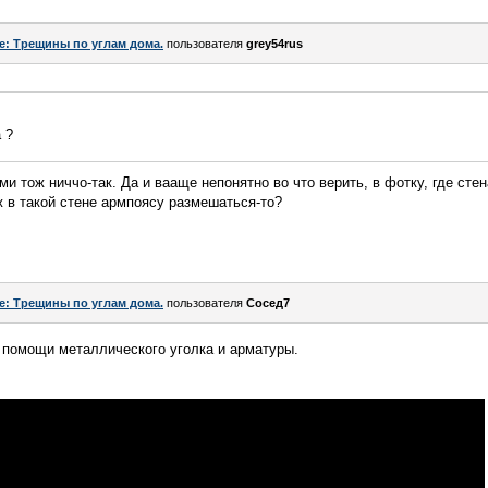
e: Трещины по углам дома.
пользователя
grey54rus
 ?
 тож ниччо-так. Да и вааще непонятно во что верить, в фотку, где стен
ж в такой стене армпоясу размешаться-то?
e: Трещины по углам дома.
пользователя
Сосед7
 помощи металлического уголка и арматуры.