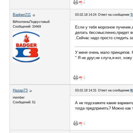
Badger211
03.02.18 14:24
Ответ на сообщение
Т
ВИползеньПодкустовый
Сообщений: 33469
Если у тебя морозное пучение,
делать бессмысленно,придет ве
.Сейчас надо просто следить з
У меня очень мало принципов. Н
" Я не друг,не слуга,я-кот, хож
Назар73
03.02.18 14:31
Ответ на сообщение
R
member
Сообщений: 51
А не подскажите какие вариант
тогда предпринять? Можно как 