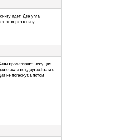
снизу идет. Два угла
т от верха к низу.
бины промерзания несущая
жно,если нет,другое.Если с
и не погаснут,а потом