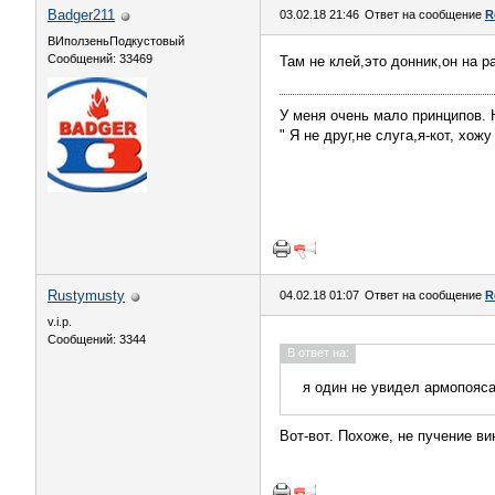
Badger211
03.02.18 21:46
Ответ на сообщение
R
ВИползеньПодкустовый
Сообщений: 33469
Там не клей,это донник,он на р
У меня очень мало принципов. Н
" Я не друг,не слуга,я-кот, хож
Rustymusty
04.02.18 01:07
Ответ на сообщение
R
v.i.p.
Сообщений: 3344
В ответ на:
я один не увидел армопояса 
Вот-вот. Похоже, не пучение ви