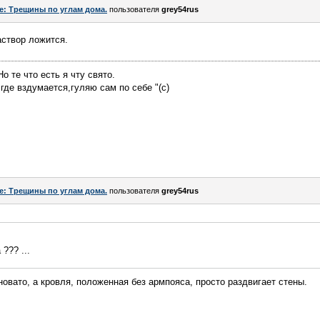
e: Трещины по углам дома.
пользователя
grey54rus
аствор ложится.
о те что есть я чту свято.
у где вздумается,гуляю сам по себе "(с)
e: Трещины по углам дома.
пользователя
grey54rus
??? ...
новато, а кровля, положенная без армпояса, просто раздвигает стены.