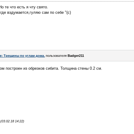
о те что есть я чту свято.
у где вздумается,гуляю сам по себе "(с)
e: Трещины по углам дома.
пользователя
Badger211
ом построен из обрезков сибита. Толщина стены 0.2 см.
03.02.18 14:22)