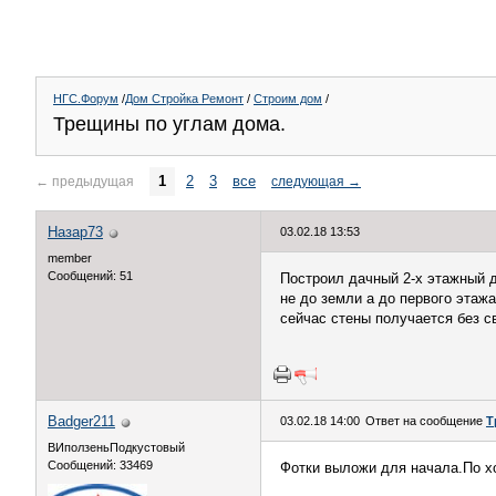
НГС.Форум
/
Дом Стройка Ремонт
/
Строим дом
/
Трещины по углам дома.
1
2
3
все
←
предыдущая
следующая
→
Назар73
03.02.18 13:53
member
Сообщений: 51
Построил дачный 2-х этажный д
не до земли а до первого этаж
сейчас стены получается без с
Badger211
03.02.18 14:00
Ответ на сообщение
Т
ВИползеньПодкустовый
Сообщений: 33469
Фотки выложи для начала.По хо