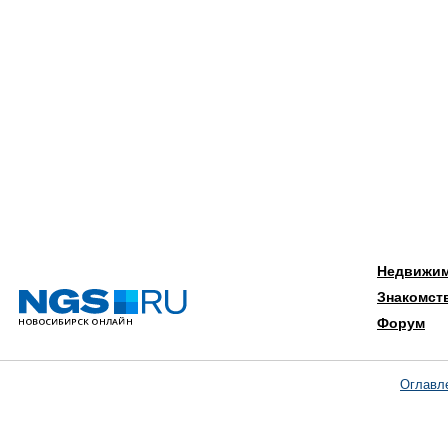
Недвижи
Знакомст
Форум
Оглавл