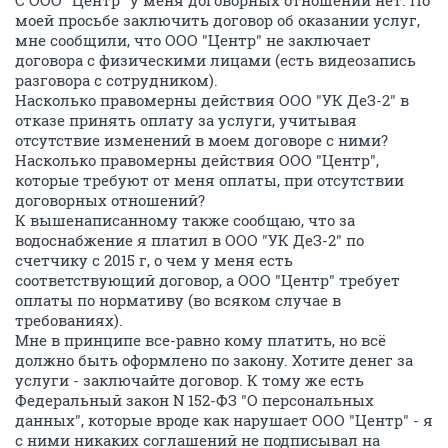
С ООО "Центр" у меня договорных отношений нет. По
моей просьбе заключить договор об оказании услуг,
мне сообщили, что ООО "Центр" не заключает
договора с физическими лицами (есть видеозапись
разговора с сотрудником).
Насколько правомерны действия ООО "УК ДеЗ-2" в
отказе принять оплату за услуги, учитывая
отсутствие изменений в моем договоре с ними?
Насколько правомерны действия ООО "Центр",
которые требуют от меня оплаты, при отсутствии
договорных отношений?
К вышенаписанному также сообщаю, что за
водоснабжение я платил в ООО "УК ДеЗ-2" по
счетчику с 2015 г, о чем у меня есть
соответствующий договор, а ООО "Центр" требует
оплаты по нормативу (во всяком случае в
требованиях).
Мне в принципе все-равно кому платить, но всё
должно быть оформлено по закону. Хотите денег за
услуги - заключайте договор. К тому же есть
Федеральный закон N 152-ФЗ "О персональных
данных", которые вроде как нарушает ООО "Центр" - я
с ними никаких соглашений не подписывал на