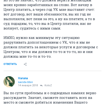
но это не значит, что должен верить желающим
моих кровно заработанных на слово. Вот начну в
Центр платить, а через год УК мне выставит счет:
вот договор, вот ваши обязанности, вы их год не
выполняли, вот пени за это, а ну-ка платите, а то в
суд подадим, то, что вы в Центр платили, нас не
волнует, судитесь с ними сами.
ИМХО, нужно как минимум эту ситуацию
разруливать допсоглашением с УК, что я им не
должен платить за некоторые услуги и договором с
Центром, что я им должен то-то и то-то, но и они
должны мне то-то и то-то.
ОТВЕТИТЬ
Varuna
nacida libre
14 января 2018
KotoZ
Вы по сути проблемы и о подводных камнях верно
рассуждаете. Значит, сможете поставить всех на
место и сможете добиться изменения Вашего