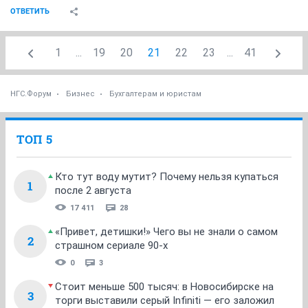
ОТВЕТИТЬ
1
...
19
20
21
22
23
...
41
НГС.Форум
Бизнес
Бухгалтерам и юристам
ТОП 5
Кто тут воду мутит? Почему нельзя купаться
1
после 2 августа
17 411
28
«Привет, детишки!» Чего вы не знали о самом
2
страшном сериале 90-х
0
3
Стоит меньше 500 тысяч: в Новосибирске на
3
торги выставили серый Infiniti — его заложил