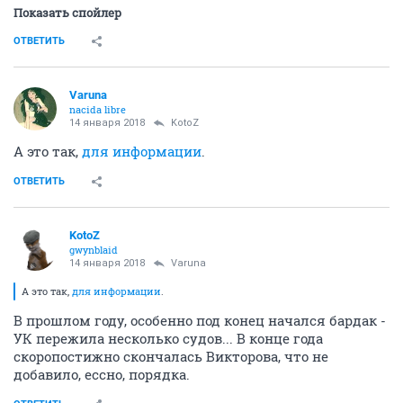
Показать спойлер
ОТВЕТИТЬ
Varuna
nacida libre
14 января 2018
KotoZ
А это так,
для информации
.
ОТВЕТИТЬ
KotoZ
gwynblaid
14 января 2018
Varuna
А это так,
для информации
.
В прошлом году, особенно под конец начался бардак -
УК пережила несколько судов... В конце года
скоропостижно скончалась Викторова, что не
добавило, ессно, порядка.