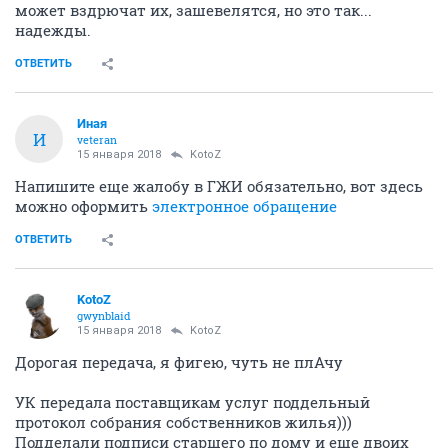
может вздрючат их, зашевелятся, но это так...
надежды.
ОТВЕТИТЬ
Иная
И
veteran
15 января 2018
KotoZ
Напишите еще жалобу в ГЖИ обязательно, вот здесь
можно оформить
электронное обращение
ОТВЕТИТЬ
KotoZ
gwynblaid
15 января 2018
KotoZ
Дорогая передача, я фигею, чуть не плАчу
УК передала поставщикам услуг поддельный
протокол собрания собственников жилья)))
Подделали подписи старшего по дому и еще двоих