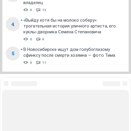
владелец
0
13
«Выйду хотя бы на молоко соберу»:
4
трогательная история уличного артиста, его
куклы-дворника Семена Степановича
0
6
В Новосибирске ищут дом голубоглазому
5
сфинксу после смерти хозяина — фото Тима
0
11
ЗНАКОМСТВА В НОВОСИБИРСКЕ
ПОГОДА В НОВОСИБИРСКЕ
ПРОБКИ В НОВОСИБИРСКЕ
ФОРУМЫ В НОВОСИБИРСКЕ
ТЕЛЕПРОГРАММА В НОВОСИБИРСКЕ
АФИША В НОВОСИБИРСКЕ
ГОРОСКОП
КУРСЫ ВАЛЮТ В НОВОСИБИРСКЕ