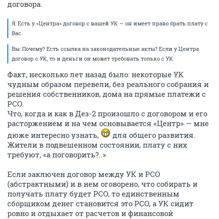
договора.
Я: Есть у «Центра» договор с вашей УК — он имеет право брать плату с
Вас.
Вы: Почему? Есть ссылка на законодательные акты? Если у Центра
договор с УК, то и деньги он может требовать только с УК.
Факт, несколько лет назад было: некоторые УК
чудным образом перевели, без реального собрания и
решения собственников, дома на прямые платежи с
РСО.
Что, когда и как в Дез-2 произошло с договором и его
расторжением и на чем основывается «Центр» — мне
дюже интересно узнать,
для общего развития.
Жители в подвешенном состоянии, плату с них
требуют, «а поговорить?..»
Если заключен договор между УК и РСО
(абстрактными) и в нем оговорено, что собирать и
получать плату будет РСО, то единственным
сборщиком денег становится это РСО, а УК сидит
ровно и отдыхает от расчетов и финансовой