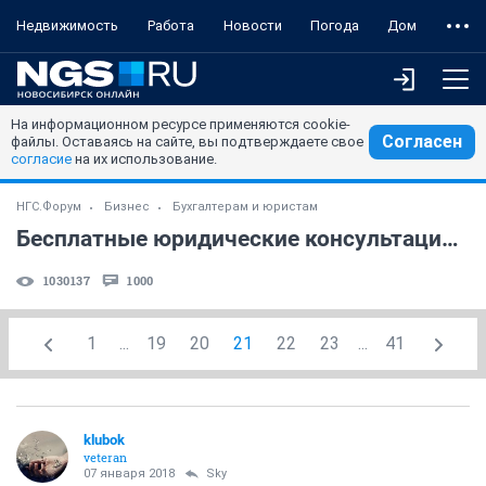
Недвижимость
Работа
Новости
Погода
Дом
На информационном ресурсе применяются cookie-
Согласен
файлы. Оставаясь на сайте, вы подтверждаете свое
согласие
на их использование.
НГС.Форум
Бизнес
Бухгалтерам и юристам
Бесплатные юридические консультации (часть 5)
1030137
1000
1
...
19
20
21
22
23
...
41
klubok
veteran
07 января 2018
Sky