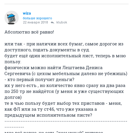
wiza
больше хорошего
22 января 2018
klubok
Абсолютно всё равно!
или так - при наличии всех бумаг, самое дорогое из
доступного, подать документы в суд.
будет ещё один исполнительный лист, теперь в мою
пользу.
физически можно найти Лештаева Дениса
Сергеевича (с цехом мебельным далеко не убежишь)
- кто первый получит деньги?
их у него есть , но количество явно сразу на два раза
по 250 тр не найдётся (у меня и уже существующих
долгов)
те в чью пользу будет выбор тех приставов - меня,
как ФЛ или за ту ст46, что уже указана а
предыдущем исполнительном листе?
---------------------------------------------------------------------
-----------
мне всё равно, но есть "козырный" интерес...