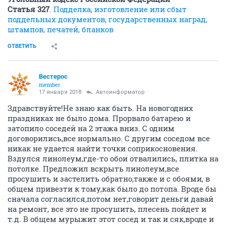
Статья 327
.
Подделка, изготовление или сбыт
поддельных документов, государственных наград,
штампов, печатей, бланков
ОТВЕТИТЬ
Вестерос
member
17 января 2018
Автоинформатор
Здравствуйте!Не знаю как быть. На новогодних
праздниках не было дома. Прорвало батарею и
затопило соседей на 2 этажа вниз. С одним
договорились,все нормально. С другим соседом все
никак не удается найти точки соприкосновения.
Вздулся линолеум,где-то обои отвалились, плитка на
потолке. Предложил вскрыть линолеум,все
просушить и застелить обратно,также и с обоями, в
общем привезти к тому,как было до потопа. Вроде бы
сначала согласился,потом нет,говорит деньги давай
на ремонт, все это не просушить, плесень пойдет и
т.д. В общем мурыжит этот сосед и так и сяк,вроде и