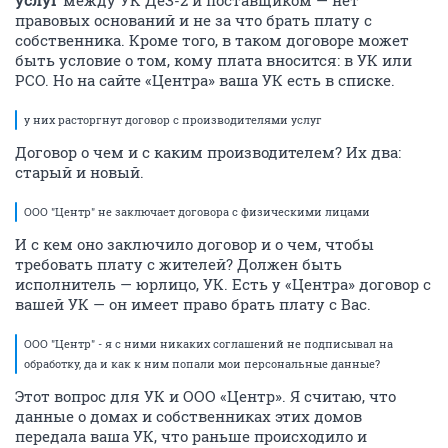
услуг
между УК ДеЗ-2 и поставщиком — нет
правовых оснований и не за что брать плату с
собственника. Кроме того, в таком договоре может
быть условие о том, кому плата вносится: в УК или
РСО. Но на сайте «Центра» ваша УК есть в списке.
у них расторгнут договор с производителями услуг
Договор о чем и с каким производителем? Их два:
старый и новый.
ООО "Центр" не заключает договора с физическими лицами
И с кем оно заключило договор и о чем, чтобы
требовать плату с жителей? Должен быть
исполнитель — юрлицо, УК. Есть у «Центра» договор с
вашей УК — он имеет право брать плату с Вас.
ООО "Центр" - я с ними никаких соглашений не подписывал на
обработку, да и как к ним попали мои персональные данные?
Этот вопрос для УК и ООО «Центр». Я считаю, что
данные о домах и собственниках этих домов
передала ваша УК, что раньше происходило и