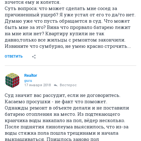
хочется ему и колется.
Суть вопроса: что может сделать мне сосед за
причиненный ущерб? Я уже устал от его то да/то нет.
Думаю уже что пусть обращается в суд. Что может
быть мне за это? Вина что прорвало батарею лежит
на мне или нет? Квартиру купили не так
давно,только все жильцы с ремонтом закончили.
Извините что сумбурно, не умею красно строчить...
ОТВЕТИТЬ
Realtor
guru
17 января 2018
Вестерос
Суд значит вас рассудит, если не договоритесь.
Касаемо просушки - не факт что поможет.
Однажды ремонт в объекте делали и не поставили
батарею отопления на место. Из подтекающего
кранчика воды накапало на пол, вёдер несколько.
После поднятия линолеума выяснилось, что из-за
воды стяжка пола пошла трещинами и начала
выкрашиваться. Пришлось заново пол