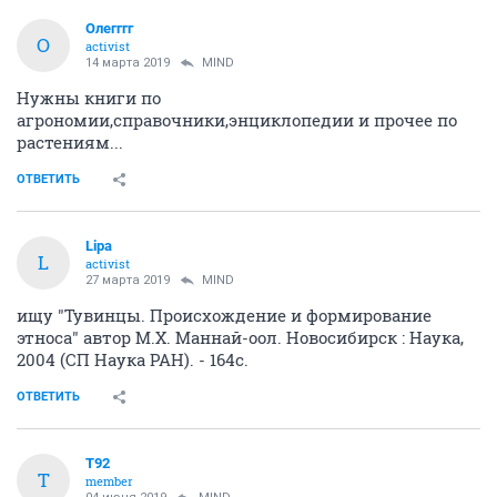
Олегггг
О
activist
14 марта 2019
MIND
Нужны книги по
агрономии,справочники,энциклопедии и прочее по
растениям...
ОТВЕТИТЬ
Lipa
L
activist
27 марта 2019
MIND
ищу "Тувинцы. Происхождение и формирование
этноса" автор М.Х. Маннай-оол. Новосибирск : Наука,
2004 (СП Наука РАН). - 164с.
ОТВЕТИТЬ
T92
T
member