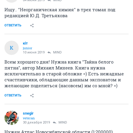
04 июня 2019
MIND
Ищу.. "Неорганическая химия" в трех томах под
редакцией Ю.Д. Третьякова
ОТВЕТИТЬ
кiт
К
junior
10 июня 2019
MIND
Всем хорошего дня! Нужна книга "Тайна белого
пятна", автор Михаил Михеев. Книга нужна
исключительно в старой обложке =) Есть нежадные
счастливчики, обладающие данным экспонатом и
желающие поделиться (насовсем) им со мной? =)
ОТВЕТИТЬ
snegir
veteran
30 декабря 2019
MIND
Нужен Атлас Новосибирской области (1:200000),