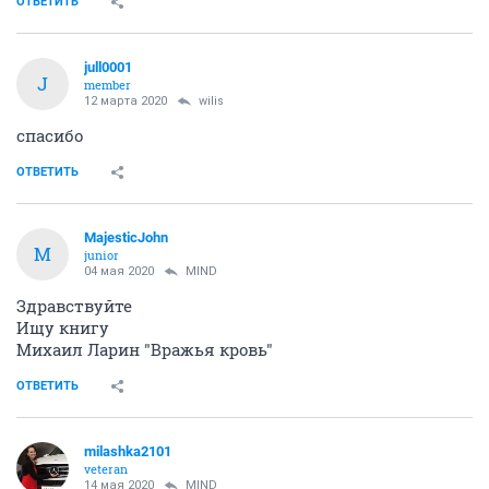
ОТВЕТИТЬ
jull0001
J
member
12 марта 2020
wilis
спасибо
ОТВЕТИТЬ
MajesticJohn
M
junior
04 мая 2020
MIND
Здравствуйте
Ищу книгу
Михаил Ларин "Вражья кровь"
ОТВЕТИТЬ
milashka2101
veteran
14 мая 2020
MIND