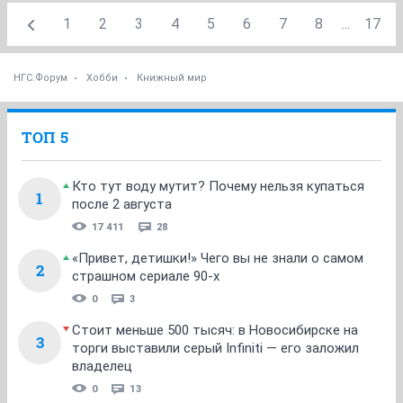
1
2
3
4
5
6
7
8
...
17
НГС.Форум
Хобби
Книжный мир
ТОП 5
Кто тут воду мутит? Почему нельзя купаться
1
после 2 августа
17 411
28
«Привет, детишки!» Чего вы не знали о самом
2
страшном сериале 90-х
0
3
Стоит меньше 500 тысяч: в Новосибирске на
3
торги выставили серый Infiniti — его заложил
владелец
0
13