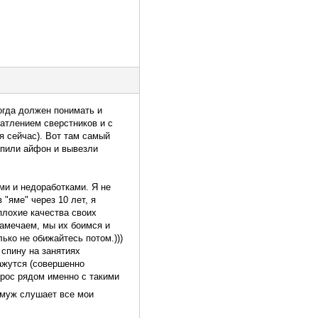
огда должен понимать и
атлением сверстников и с
 я сейчас). Вот там самый
упили айфон и вывезли
ми и недоработками. Я не
"яме" через 10 лет, я
плохие качества своих
замечаем, мы их боимся и
ько не обижайтесь потом.)))
 спину на занятиях
кажутся (совершенно
рос рядом именно с такими
муж слушает все мои