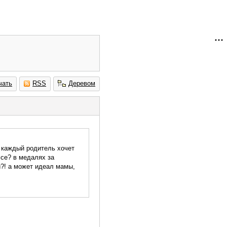
чать
RSS
Деревом
о каждый родитель хочет
ссе? в медалях за
й?! а может идеал мамы,