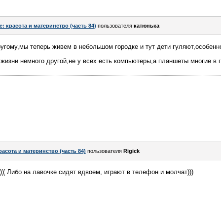
e: красота и материнство (часть 84)
пользователя
катюнька
ругому,мы теперь живем в небольшом городке и тут дети гуляют,особенн
жизни немного другой,не у всех есть компьютеры,а планшеты многие в г
расота и материнство (часть 84)
пользователя
Rigick
((( Либо на лавочке сидят вдвоем, играют в телефон и молчат)))