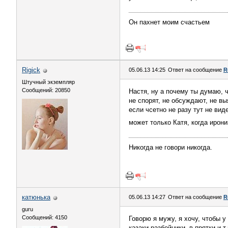
Он пахнет моим счастьем
Rigick
05.06.13 14:25
Ответ на сообщение
R
Штучный экземпляр
Сообщений: 20850
Настя, ну а почему ты думаю, ч
не спорят, не обсуждают, не в
если чсетно не разу тут не вид
может только Катя, когда ирон
Никогда не говори никогда.
катюнька
05.06.13 14:27
Ответ на сообщение
R
guru
Сообщений: 4150
Говорю я мужу, я хочу, чтобы у
казаки разбойники, в прятки и 