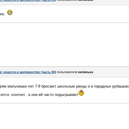
рос.
e: красота и материнство (часть 84)
пользователя
катюнька
. прям мальчишки лет 7-8 бросают школьные ранцы и в парадных рубашка
ится..хохочет.. а они ей часто подыгрывают