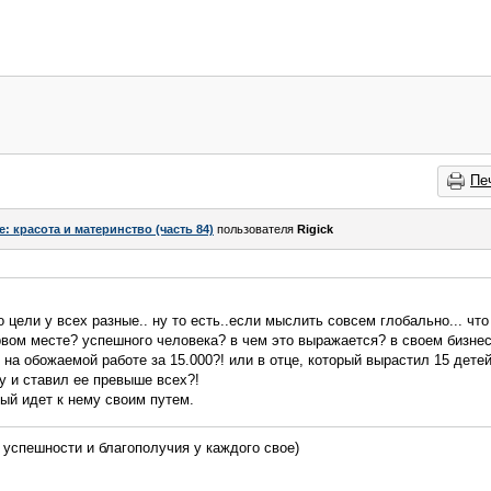
Пе
e: красота и материнство (часть 84)
пользователя
Rigick
о цели у всех разные.. ну то есть..если мыслить совсем глобально... чт
первом месте? успешного человека? в чем это выражается? в своем бизне
 на обожаемой работе за 15.000?! или в отце, который вырастил 15 дете
у и ставил ее превыше всех?!
дый идет к нему своим путем.
, успешности и благополучия у каждого свое)