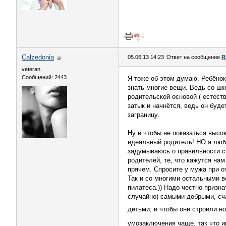
Calzedonia
05.06.13 14:23
Ответ на сообщение
R
veteran
Сообщений: 2443
Я тоже об этом думаю. Ребёнок
знать многие вещи. Ведь со шк
родительской основой ( естеств
затык и начнётся, ведь он буд
заграницу.
Ну и чтобы не показаться высо
идеальный родитель! НО я любл
задумываюсь о правильности с
родителей, те, что кажутся на
прячем. Спросите у мужа при от
Так и со многими остальными в
пилатеса.)) Надо честно призн
случайно) самыми добрыми, сч
детьми, и чтобы они строили н
умозаключения чаще, так что и