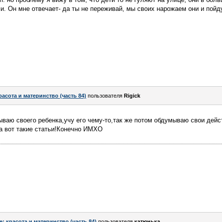
и. Он мне отвечает- да ты не переживай, мы своих нарожаем они и пойду
расота и материнство (часть 84)
пользователя
Rigick
ваю своего ребенка,учу его чему-то,так же потом обдумываю свои дейст
а вот такие статьи!Конечно ИМХО
e: красота и материнство (часть 84)
пользователя
катюнька