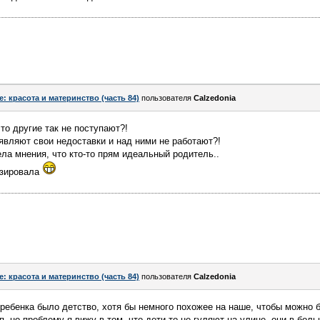
e: красота и материнство (часть 84)
пользователя
Calzedonia
то другие так не поступают?!
ыявляют свои недоставки и над ними не работают?!
ела мнения, что кто-то прям идеальный родитель..
изировала
e: красота и материнство (часть 84)
пользователя
Calzedonia
 ребенка было детство, хотя бы немного похожее на наше, чтобы можно 
т.п. но проблему я вижу в том, что дети то не гуляют на улице, они в бо