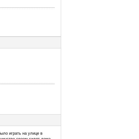
было играть на улице в
льшинстве своем сидят дома