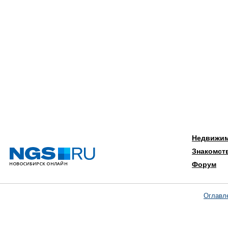
Недвижи
Знакомст
Форум
Оглавл