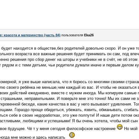
e: красота и материнство (часть 84)
пользователя
Eka26
 будет находится в обществе,без родителей довольно скоро. И он уже т
ольного возраста все важные решения будет принимать он сам, под впеч
енно решения про сбор денег на шторы и учебники не в счёт, не об этом
ет рядом и с теми детьми, чьи родители думали иначе и первым делом к
комерной, я уже выше написала, что я борюсь со многими своими страха
ю своего ребёнка не меньше,чем каждый из вас. И чтобы не оказаться в 
воих действий ежедневно, вместе с мужем иногда. Мы копируем самые 
м страшными, неправильными. И поверьте мне это точно! Мы их сами не 
кровенной беседе, какие качества в вас у него вызывают удивления. Тол
ещами. Гораздо проще обидеться, убежать, язвить, обманывать, сгибать
аться себе в своих недоработках, это уже полпути! И наше дети потом о
астливыми, любящими и успешными! Я бы очень хотела, чтобы мой сын 
овое будущее. Чё т у меня сегодня философское настроение
Но мой 
ногда мне можно и здесь написать