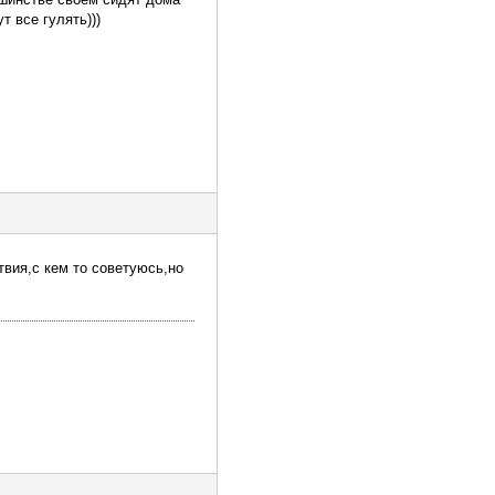
т все гулять)))
вия,с кем то советуюсь,но