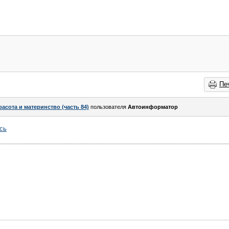
Пе
расота и материнство (часть 84)
пользователя
Автоинформатор
сь