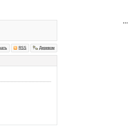
чать
RSS
Деревом