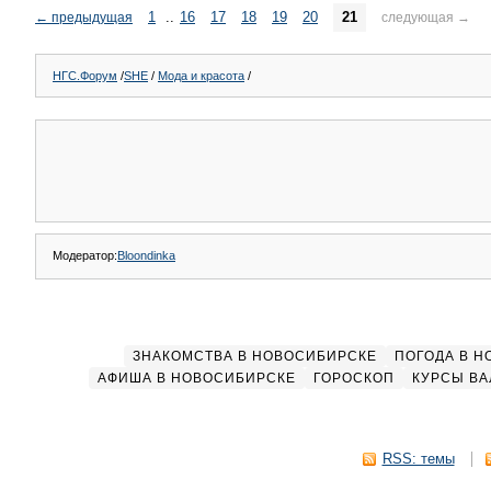
1
..
16
17
18
19
20
21
←
предыдущая
следующая
→
НГС.Форум
/
SHE
/
Мода и красота
/
Модератор:
Bloondinka
ЗНАКОМСТВА В НОВОСИБИРСКЕ
ПОГОДА В 
АФИША В НОВОСИБИРСКЕ
ГОРОСКОП
КУРСЫ ВА
RSS: темы