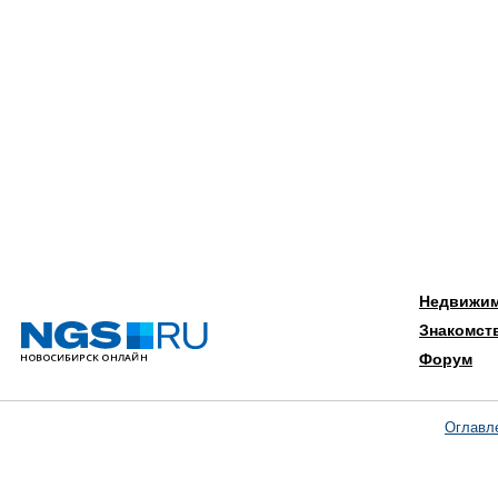
Недвижи
Знакомст
Форум
Оглавл