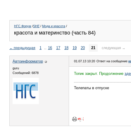
НГС.Форум
/
SHE
/
Мода и красота
/
красота и материнство (часть 84)
1
..
16
17
18
19
20
21
←
предыдущая
следующая
→
Автоинформатор
01.07.13 10:20
Ответ на сообщение
к
guru
Сообщений: 6878
Топик закрыт. Продолжение
зде
Телепаты в отпуске